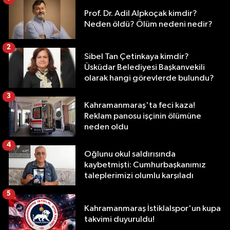
Prof. Dr. Adil Alpkoçak kimdir?
Neden öldü? Ölüm nedeni nedir?
2
Sibel Tan Çetinkaya kimdir?
Üsküdar Belediyesi Başkanvekili
olarak hangi görevlerde bulundu?
3
Kahramanmaraş'ta feci kaza!
Reklam panosu işçinin ölümüne
neden oldu
4
Oğlunu okul saldırısında
kaybetmişti: Cumhurbaşkanımız
taleplerimizi olumlu karşıladı
5
Kahramanmaraş İstiklalspor'un kupa
takvimi duyuruldu!