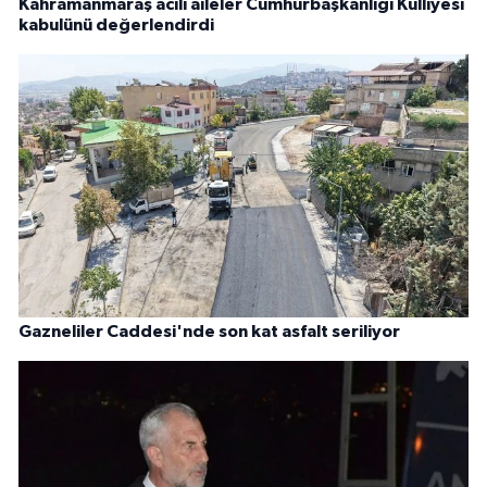
Kahramanmaraş acılı aileler Cumhurbaşkanlığı Külliyesi
kabulünü değerlendirdi
Gazneliler Caddesi'nde son kat asfalt seriliyor