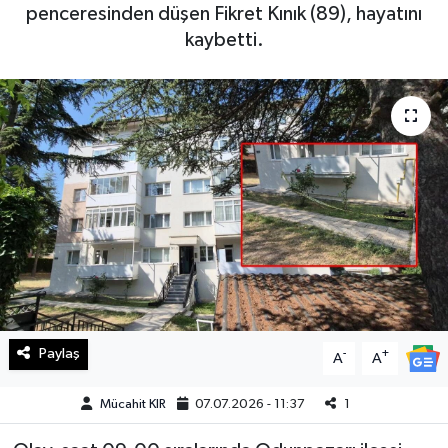
penceresinden düşen Fikret Kınık (89), hayatını
Haberde İnsan
kaybetti.
Kültür Sanat
Magazin
Manşet Altı
Manşetler
Resmi İlan
Sağlık
Paylaş
-
+
A
A
Spor
Mücahit KIR
07.07.2026 - 11:37
1
SürManşet