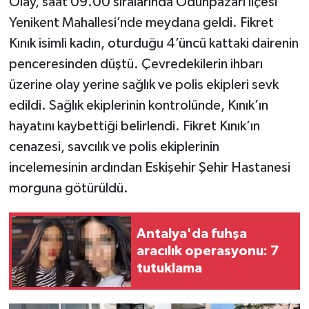
Olay, saat 09.00 sıralarında Odunpazarı ilçesi
Yenikent Mahallesi’nde meydana geldi. Fikret
Teknoloji
Kınık isimli kadın, oturduğu 4’üncü kattaki dairenin
penceresinden düştü. Çevredekilerin ihbarı
Yaşam
üzerine olay yerine sağlık ve polis ekipleri sevk
KAHRAMANMARAŞ
edildi. Sağlık ekiplerinin kontrolünde, Kınık’ın
hayatını kaybettiği belirlendi. Fikret Kınık’ın
cenazesi, savcılık ve polis ekiplerinin
incelemesinin ardından Eskişehir Şehir Hastanesi
morguna götürüldü.
Antalya'da fuhşa
aracılık operasyonu: 7
tutuklama