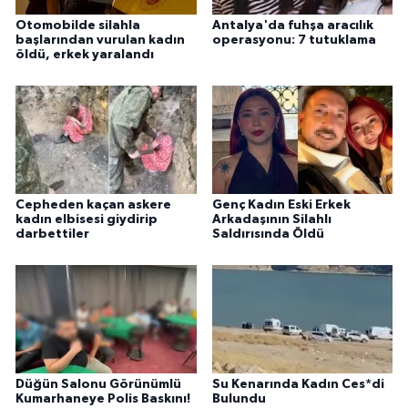
Otomobilde silahla
Antalya'da fuhşa aracılık
başlarından vurulan kadın
operasyonu: 7 tutuklama
öldü, erkek yaralandı
Cepheden kaçan askere
Genç Kadın Eski Erkek
kadın elbisesi giydirip
Arkadaşının Silahlı
darbettiler
Saldırısında Öldü
Düğün Salonu Görünümlü
Su Kenarında Kadın Ces*di
Kumarhaneye Polis Baskını!
Bulundu