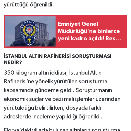
yürüttüğü öğrenildi.
Emniyet Genel
Müdürlüğü'ne binlerce
yeni kadro açıldı! Resmi
Gazete'de yayımlandı
İSTANBUL ALTIN RAFİNERİSİ SORUŞTURMASI
NEDİR?
350 kilogram altın iddiası, İstanbul Altın
Rafinerisi’ne yönelik yürütülen soruşturma
kapsamında gündeme geldi. Soruşturmanın
ekonomik suçlar ve bazı mali işlemler üzerinden
yürütüldüğü belirtilirken, dosyada farklı
adreslerde inceleme yapıldığı öğrenildi.
Florya’daki villada bulunan altınların soruşturma