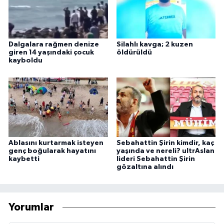
Dalgalara rağmen denize
Silahlı kavga; 2 kuzen
giren 14 yaşındaki çocuk
öldürüldü
kayboldu
Ablasını kurtarmak isteyen
Sebahattin Şirin kimdir, kaç
genç boğularak hayatını
yaşında ve nereli? ultrAslan
kaybetti
lideri Sebahattin Şirin
gözaltına alındı
Yorumlar