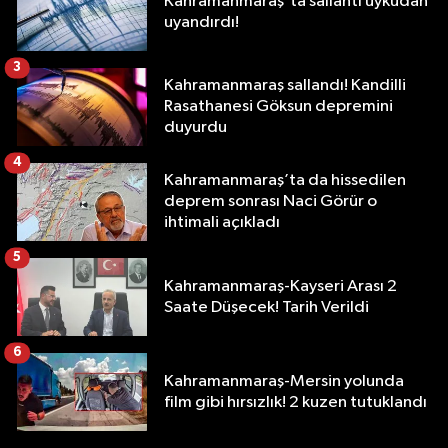
Kahramanmaraş'ta sallantı uykudan
uyandırdı!
3
Kahramanmaraş sallandı! Kandilli
Rasathanesi Göksun depremini
duyurdu
4
Kahramanmaraş’ta da hissedilen
deprem sonrası Naci Görür o
ihtimali açıkladı
5
Kahramanmaraş-Kayseri Arası 2
Saate Düşecek! Tarih Verildi
6
Kahramanmaraş-Mersin yolunda
film gibi hırsızlık! 2 kuzen tutuklandı