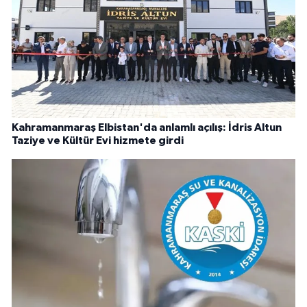
Kahramanmaraş Elbistan'da anlamlı açılış: İdris Altun
Taziye ve Kültür Evi hizmete girdi