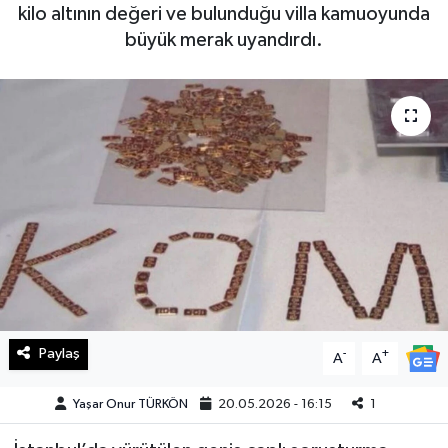
kilo altının değeri ve bulunduğu villa kamuoyunda
Haberde İnsan
büyük merak uyandırdı.
Kültür Sanat
Magazin
Manşet Altı
Manşetler
Resmi İlan
Sağlık
Paylaş
-
+
A
A
Spor
Yaşar Onur TÜRKÖN
20.05.2026 - 16:15
1
SürManşet