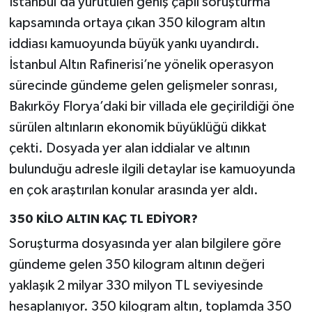
İstanbul’da yürütülen geniş çaplı soruşturma
kapsamında ortaya çıkan 350 kilogram altın
Teknoloji
iddiası kamuoyunda büyük yankı uyandırdı.
İstanbul Altın Rafinerisi’ne yönelik operasyon
Yaşam
sürecinde gündeme gelen gelişmeler sonrası,
KAHRAMANMARAŞ
Bakırköy Florya’daki bir villada ele geçirildiği öne
sürülen altınların ekonomik büyüklüğü dikkat
çekti. Dosyada yer alan iddialar ve altının
bulunduğu adresle ilgili detaylar ise kamuoyunda
en çok araştırılan konular arasında yer aldı.
350 KİLO ALTIN KAÇ TL EDİYOR?
Soruşturma dosyasında yer alan bilgilere göre
gündeme gelen 350 kilogram altının değeri
yaklaşık 2 milyar 330 milyon TL seviyesinde
hesaplanıyor. 350 kilogram altın, toplamda 350