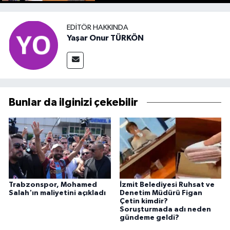
EDITÖR HAKKINDA
Yaşar Onur TÜRKÖN
Bunlar da ilginizi çekebilir
Trabzonspor, Mohamed
İzmit Belediyesi Ruhsat ve
Salah'ın maliyetini açıkladı
Denetim Müdürü Figan
Çetin kimdir?
Soruşturmada adı neden
gündeme geldi?