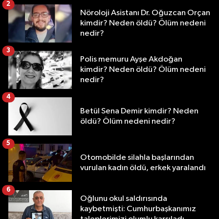
2
Nöroloji Asistanı Dr. Oğuzcan Orçan
kimdir? Neden öldü? Ölüm nedeni
nedir?
3
Polis memuru Ayşe Akdoğan
kimdir? Neden öldü? Ölüm nedeni
nedir?
4
Betül Sena Demir kimdir? Neden
öldü? Ölüm nedeni nedir?
5
Otomobilde silahla başlarından
vurulan kadın öldü, erkek yaralandı
6
Oğlunu okul saldırısında
kaybetmişti: Cumhurbaşkanımız