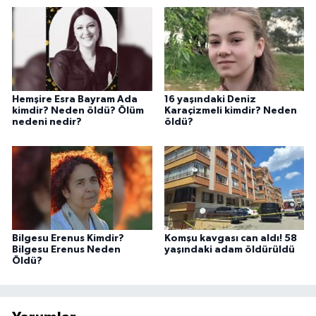
Hemşire Esra Bayram Ada
16 yaşındaki Deniz
kimdir? Neden öldü? Ölüm
Karaçizmeli kimdir? Neden
nedeni nedir?
öldü?
Bilgesu Erenus Kimdir?
Komşu kavgası can aldı! 58
Bilgesu Erenus Neden
yaşındaki adam öldürüldü
Öldü?