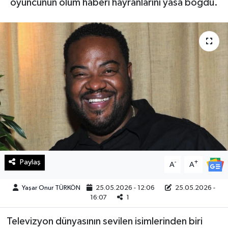
oyuncunun ölüm haberi hayranlarını yasa boğdu.
Haberde İnsan
Kültür Sanat
Magazin
Manşet Altı
Manşetler
Resmi İlan
Paylaş
-
+
A
A
Sağlık
Yaşar Onur TÜRKÖN
25.05.2026 - 12:06
25.05.2026 -
16:07
1
Spor
Televizyon dünyasının sevilen isimlerinden biri
SürManşet