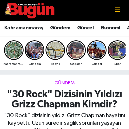
Kahramanmaraş
Kahramanmaraş Nöbetçi Eczaneler
Kahramanmaraş
Gündem
Güncel
Ekonomi
Kahramanmaraş Sokak Röportajları
Kahramanmaraş Hava Durumu
Bilim ve Teknoloji
Kahramanmaraş Namaz Vakitleri
Kahramanmaraş
Gündem
Asayiş
Magazin
Güncel
Spor
Çevre
Kahramanmaraş Trafik Yoğunluk Haritası
Eğitim
Süper Lig Puan Durumu ve Fikstür
GÜNDEM
"30 Rock" Dizisinin Yıldızı
Ekonomi
Tüm Manşetler
Grizz Chapman Kimdir?
Genel
Son Dakika Haberleri
“30 Rock” dizisinin yıldızı Grizz Chapman hayatını
kaybetti. Uzun süredir sağlık sorunları yaşayan
Güncel
Haber Arşivi