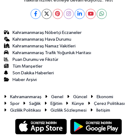
halkına hizmet etmeye devam ediyoruz. Test
Kahramanmaraş Nöbetçi Eczaneler
Kahramanmaraş Hava Durumu
Kahramanmaraş Namaz Vakitleri
Kahramanmaraş Trafik Yoğunluk Haritası
Puan Durumu ve Fikstür
Tüm Manşetler
Son Dakika Haberleri
Haber Arşivi
Kahramanmaraş
Genel
Güncel
Ekonomi
Spor
Sağlık
Eğitim
Künye
Çerez Politikası
Gizlilik Politikası
Gizlilik Sözleşmesi
İletişim