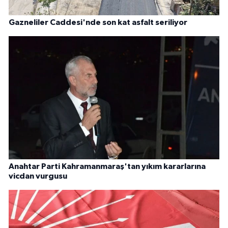
Gazneliler Caddesi'nde son kat asfalt seriliyor
Anahtar Parti Kahramanmaraş'tan yıkım kararlarına
vicdan vurgusu