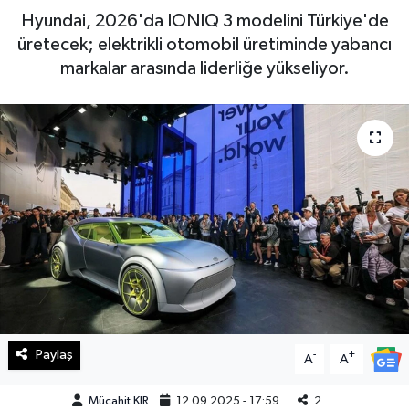
Hyundai, 2026'da IONIQ 3 modelini Türkiye'de
Haberde İnsan
üretecek; elektrikli otomobil üretiminde yabancı
markalar arasında liderliğe yükseliyor.
Kültür Sanat
Magazin
Manşet Altı
Manşetler
Resmi İlan
Sağlık
Paylaş
-
+
Spor
A
A
Mücahit KIR
12.09.2025 - 17:59
2
SürManşet