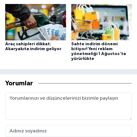
Araç sahipleri dikkat:
Sahte indirim dönemi
Akaryakıta indirim geliyor
bitiyor! Yeni reklam
yönetmeliği 1 Ağustos'ta
yürürlükte
Yorumlar