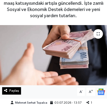
maaş katsayısındaki artışla güncellendi. İşte zamlı
Haberde İnsan
Sosyal ve Ekonomik Destek ödemeleri ve yeni
sosyal yardım tutarları.
Kültür Sanat
Magazin
Manşet Altı
Manşetler
Resmi İlan
Sağlık
Paylaş
-
+
A
A
Spor
Mehmet Serhat Topalca
03.07.2026 - 13:57
1
SürManşet