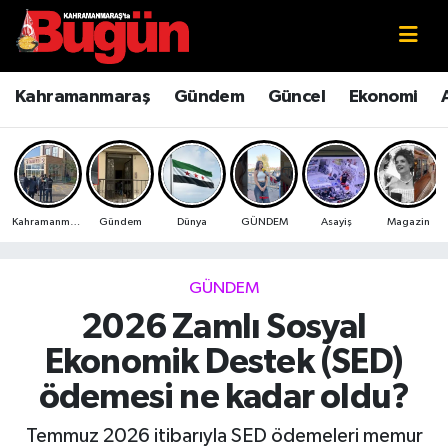
Kahramanmaraş
Kahramanmaraş Nöbetçi Eczaneler
Kahramanmaraş
Gündem
Güncel
Ekonomi
Kahramanmaraş Sokak Röportajları
Kahramanmaraş Hava Durumu
Bilim ve Teknoloji
Kahramanmaraş Namaz Vakitleri
Kahramanmaraş
Gündem
Dünya
GÜNDEM
Asayiş
Magazin
Çevre
Kahramanmaraş Trafik Yoğunluk Haritası
Eğitim
Süper Lig Puan Durumu ve Fikstür
GÜNDEM
2026 Zamlı Sosyal
Ekonomi
Tüm Manşetler
Ekonomik Destek (SED)
Genel
Son Dakika Haberleri
ödemesi ne kadar oldu?
Güncel
Haber Arşivi
Temmuz 2026 itibarıyla SED ödemeleri memur