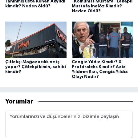
Tanınmış usta Kenan Akyıldı
"Komünist Mustafa" Lakaplı
kimdir? Neden öldü?
Mustafa İnalöz Kimdir?
Neden Öldü?
Çitlekçi Mağazacılık ne iş
Cengiz Yıldız Kimdir? X
yapar? Çitlekçi kimin, sahibi
Profdraleks Kimdir? Aziz
kimdir?
Yıldırım Kızı, Cengiz Yıldız
Olayı Nedir?
Yorumlar