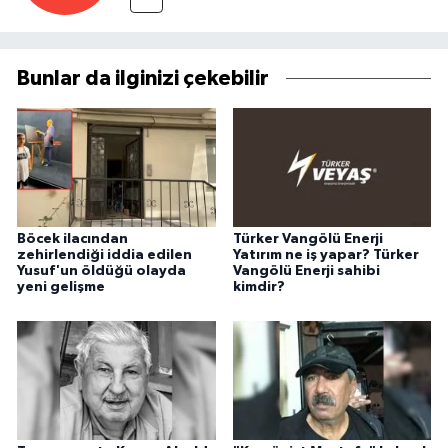
Bunlar da ilginizi çekebilir
Böcek ilacından
Türker Vangölü Enerji
zehirlendiği iddia edilen
Yatırım ne iş yapar? Türker
Yusuf'un öldüğü olayda
Vangölü Enerji sahibi
yeni gelişme
kimdir?