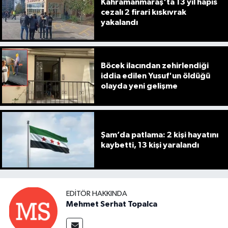
Kahramanmaraş'ta 13 yıl hapis
cezalı 2 firari kıskıvrak
yakalandı
Böcek ilacından zehirlendiği
iddia edilen Yusuf'un öldüğü
olayda yeni gelişme
Şam’da patlama: 2 kişi hayatını
kaybetti, 13 kişi yaralandı
EDITÖR HAKKINDA
Mehmet Serhat Topalca