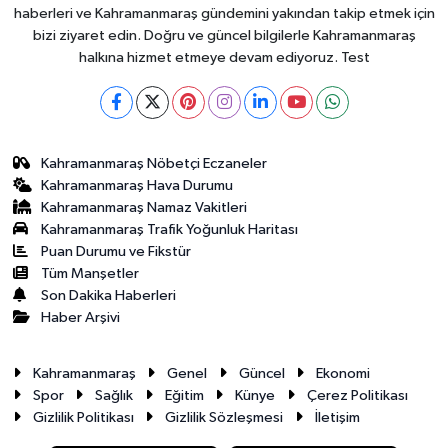
haberleri ve Kahramanmaraş gündemini yakından takip etmek için
bizi ziyaret edin. Doğru ve güncel bilgilerle Kahramanmaraş
halkına hizmet etmeye devam ediyoruz. Test
Kahramanmaraş Nöbetçi Eczaneler
Kahramanmaraş Hava Durumu
Kahramanmaraş Namaz Vakitleri
Kahramanmaraş Trafik Yoğunluk Haritası
Puan Durumu ve Fikstür
Tüm Manşetler
Son Dakika Haberleri
Haber Arşivi
Kahramanmaraş
Genel
Güncel
Ekonomi
Spor
Sağlık
Eğitim
Künye
Çerez Politikası
Gizlilik Politikası
Gizlilik Sözleşmesi
İletişim