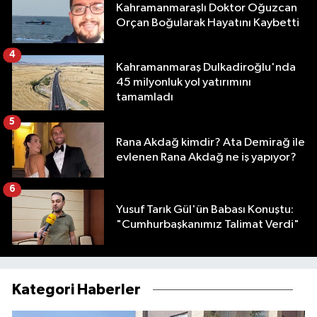
Kahramanmaraşlı Doktor Oğuzcan
Orçan Boğularak Hayatını Kaybetti
4
Kahramanmaraş Dulkadiroğlu'nda
45 milyonluk yol yatırımını
tamamladı
5
Rana Akdağ kimdir? Ata Demirağ ile
evlenen Rana Akdağ ne iş yapıyor?
6
Yusuf Tarık Gül'ün Babası Konuştu:
"Cumhurbaşkanımız Talimat Verdi"
Kategori Haberler