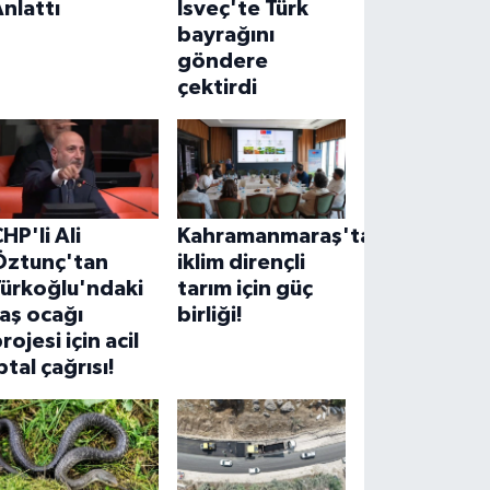
nlattı
İsveç'te Türk
bayrağını
göndere
çektirdi
HP'li Ali
Kahramanmaraş'ta
Öztunç'tan
iklim dirençli
Türkoğlu'ndaki
tarım için güç
aş ocağı
birliği!
rojesi için acil
ptal çağrısı!