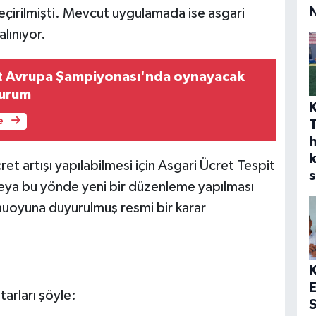
eçirilmişti. Mevcut uygulamada ise asgari
alınıyor.
rt Avrupa Şampiyonası'nda oynayacak
durum
e
h
t artışı yapılabilmesi için Asgari Ücret Tespit
s
ya bu yönde yeni bir düzenleme yapılması
uoyuna duyurulmuş resmi bir karar
tarları şöyle:
S