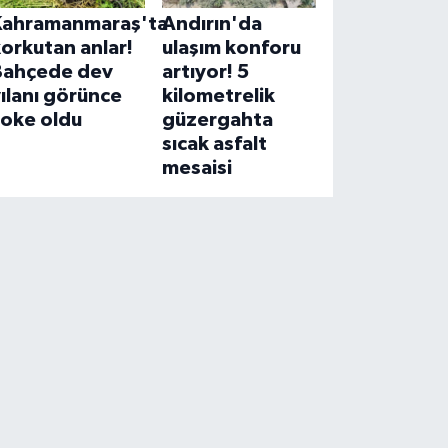
Kahramanmaraş'ta
Andırın'da
orkutan anlar!
ulaşım konforu
Bahçede dev
artıyor! 5
ılanı görünce
kilometrelik
şoke oldu
güzergahta
sıcak asfalt
mesaisi