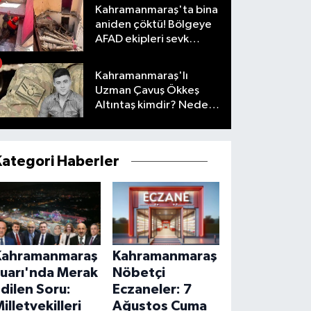
Kahramanmaraş'ta bina
aniden çöktü! Bölgeye
AFAD ekipleri sevk
edildi
Kahramanmaraş'lı
Uzman Çavuş Ökkeş
Altıntaş kimdir? Neden
öldü?
Kategori Haberler
Kahramanmaraş
Kahramanmaraş
Fuarı'nda Merak
Nöbetçi
dilen Soru:
Eczaneler: 7
illetvekilleri
Ağustos Cuma