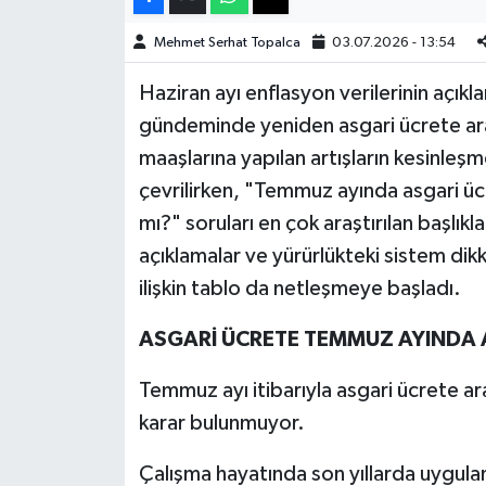
Mehmet Serhat Topalca
03.07.2026 - 13:54
Teknoloji
Haziran ayı enflasyon verilerinin açıkl
Yaşam
gündeminde yeniden asgari ücrete ara
maaşlarına yapılan artışların kesinleşm
KAHRAMANMARAŞ
çevrilirken, "Temmuz ayında asgari ü
mı?" soruları en çok araştırılan başlık
açıklamalar ve yürürlükteki sistem d
ilişkin tablo da netleşmeye başladı.
ASGARİ ÜCRETE TEMMUZ AYINDA 
Temmuz ayı itibarıyla asgari ücrete ar
karar bulunmuyor.
Çalışma hayatında son yıllarda uygul