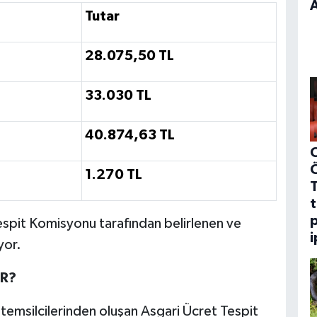
A
Tutar
28.075,50 TL
33.030 TL
40.874,63 TL
C
1.270 TL
t
p
Tespit Komisyonu tarafından belirlenen ve
i
yor.
OR?
 temsilcilerinden oluşan Asgari Ücret Tespit