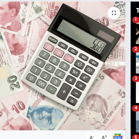
1
2
3
4
-
+
A
A
5