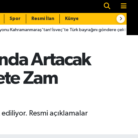
Spor
Resmi İlan
Künye
İletişim
aş'tan! İsveç'te Türk bayrağını göndere çektirdi
16:07
CHP'l
nda Artacak
rete Zam
diliyor. Resmi açıklamalar