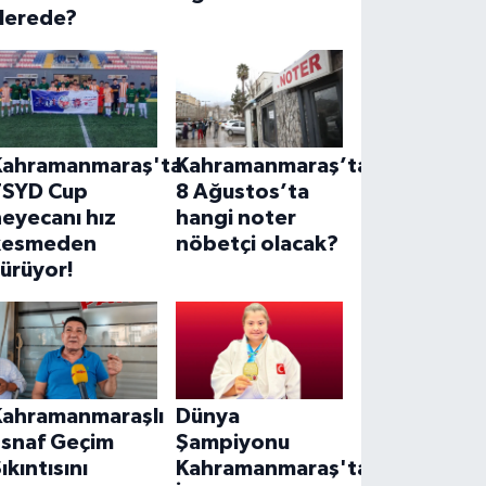
Nerede?
Kahramanmaraş'ta
Kahramanmaraş’ta
TSYD Cup
8 Ağustos’ta
eyecanı hız
hangi noter
kesmeden
nöbetçi olacak?
ürüyor!
Kahramanmaraşlı
Dünya
Esnaf Geçim
Şampiyonu
ıkıntısını
Kahramanmaraş'tan!