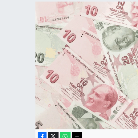
Haberde İnsan
Kültür Sanat
Magazin
Manşet Altı
Manşetler
Resmi İlan
Sağlık
Spor
SürManşet