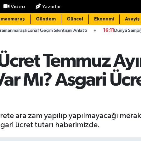
Video
Yazarlar
amanmaraş
Gündem
Güncel
Ekonomi
Asayiş
f Geçim Sıkıntısını Anlattı
16:11
Dünya Şampiyonu Kahramanmar
Ücret Temmuz Ayı
Var Mı? Asgari Üc
te ara zam yapılıp yapılmayacağı merak e
gari ücret tutarı haberimizde.