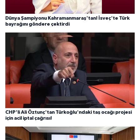
Dünya Şampiyonu Kahramanmaraş'tan! İsveç'te Türk
bayrağını göndere çektirdi
CHP'li Ali Öztunç'tan Türkoğlu'ndaki taş ocağı projesi
için acil iptal çağrısı!