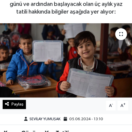
günü ve ardından başlayacak olan üç aylık yaz
Haberde İnsan
tatili hakkında bilgiler aşağıda yer alıyor:
Kültür Sanat
Magazin
Manşet Altı
Manşetler
Resmi İlan
Sağlık
Paylaş
-
+
A
A
Spor
SEVİLAY YUMUŞAK
05.06.2024 - 13:10
SürManşet