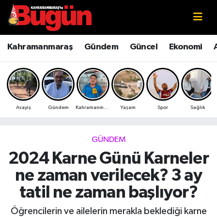
Kahramanmaraş
Kahramanmaraş Nöbetçi Eczaneler
Kahramanmaraş
Gündem
Güncel
Ekonomi
Kahramanmaraş Sokak Röportajları
Kahramanmaraş Hava Durumu
Bilim ve Teknoloji
Kahramanmaraş Namaz Vakitleri
Asayiş
Gündem
Kahramanmaraş
Yaşam
Spor
Sağlık
Çevre
Kahramanmaraş Trafik Yoğunluk Haritası
Eğitim
Süper Lig Puan Durumu ve Fikstür
GÜNDEM
2024 Karne Günü Karneler
Ekonomi
Tüm Manşetler
ne zaman verilecek? 3 ay
Genel
Son Dakika Haberleri
tatil ne zaman başlıyor?
Güncel
Haber Arşivi
Öğrencilerin ve ailelerin merakla beklediği karne