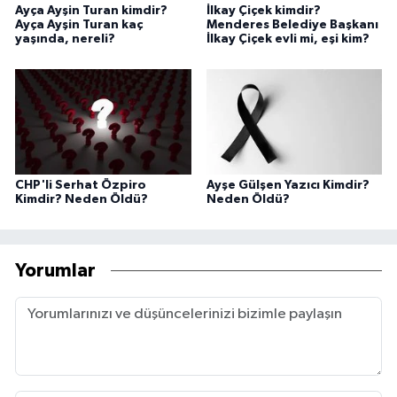
Ayça Ayşin Turan kimdir?
İlkay Çiçek kimdir?
Ayça Ayşin Turan kaç
Menderes Belediye Başkanı
yaşında, nereli?
İlkay Çiçek evli mi, eşi kim?
CHP'li Serhat Özpiro
Ayşe Gülşen Yazıcı Kimdir?
Kimdir? Neden Öldü?
Neden Öldü?
Yorumlar