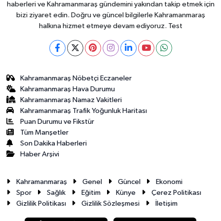
haberleri ve Kahramanmaraş gündemini yakından takip etmek için
bizi ziyaret edin. Doğru ve güncel bilgilerle Kahramanmaraş
halkına hizmet etmeye devam ediyoruz. Test
Kahramanmaraş Nöbetçi Eczaneler
Kahramanmaraş Hava Durumu
Kahramanmaraş Namaz Vakitleri
Kahramanmaraş Trafik Yoğunluk Haritası
Puan Durumu ve Fikstür
Tüm Manşetler
Son Dakika Haberleri
Haber Arşivi
Kahramanmaraş
Genel
Güncel
Ekonomi
Spor
Sağlık
Eğitim
Künye
Çerez Politikası
Gizlilik Politikası
Gizlilik Sözleşmesi
İletişim