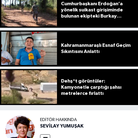
Cumhurbaşkanı Erdoğan’a
yönelik suikast girişiminde
bulunan ekipteki Burkay
Karatepe; yer gösteriyor
Kahramanmaraşlı Esnaf Geçim
Sıkıntısını Anlattı
Dehş*t görüntüler:
Kamyonetle çarptığı şahsı
metrelerce fırlattı
EDITÖR HAKKINDA
SEVİLAY YUMUŞAK