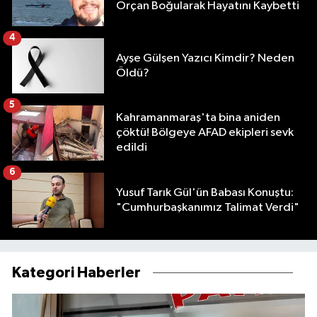
Orçan Boğularak Hayatını Kaybetti
4
Ayşe Gülşen Yazıcı Kimdir? Neden
Öldü?
5
Kahramanmaraş'ta bina aniden
çöktü! Bölgeye AFAD ekipleri sevk
edildi
6
Yusuf Tarık Gül'ün Babası Konuştu:
"Cumhurbaşkanımız Talimat Verdi"
Kategori Haberler