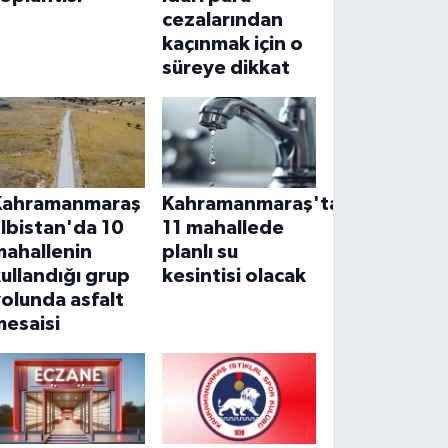
cezalarından
kaçınmak için o
süreye dikkat
Kahramanmaraş
Kahramanmaraş'ta
lbistan'da 10
11 mahallede
mahallenin
planlı su
ullandığı grup
kesintisi olacak
olunda asfalt
mesaisi