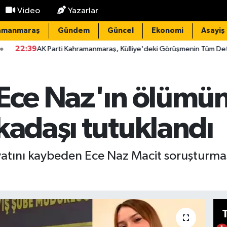
Video
Yazarlar
amanmaraş
Gündem
Güncel
Ekonomi
Asayiş
i Kahramanmaraş, Külliye'deki Görüşmenin Tüm Detaylarını Paylaştı
 Ece Naz'ın ölümü
kadaşı tutuklandı
ayatını kaybeden Ece Naz Macit soruşturma