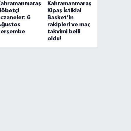
Kahramanmaraş
Kahramanmaraş
Nöbetçi
Kipaş İstiklal
czaneler: 6
Basket’in
Ağustos
rakipleri ve maç
Perşembe
takvimi belli
oldu!