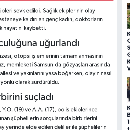
pleri sevk edildi. Sağlık ekiplerinin olay
astaneye kaldırılan genç kadın, doktorların
 hayatını kaybetti.
culuğuna uğurlandı
S
G
azesi, otopsi işlemlerinin tamamlanmasının
K
 kız, memleketi Samsun'da gözyaşları arasında
V
ilesi ve yakınlarını yasa boğarken, olayın nasıl
 yönlü olarak sürdürüldü.
birini suçladı
Y.O. (19) ve A.A. (17), polis ekiplerince
ınan şüphelilerin sorgularında birbirlerini
1
lay yerinde elde edilen deliller ile şüphelilerin
t