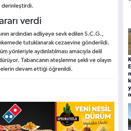
 derinleştirdi.
rarı verdi
nın ardından adliyeye sevk edilen S.C.G.,
mahkemede tutuklanarak cezaevine gönderildi.
üm yönleriyle aydınlatılması amacıyla delil
dürüyor. Tabancanın ateşlenme şekli ve olayın
E
melerin devam ettiği öğrenildi.
k
y