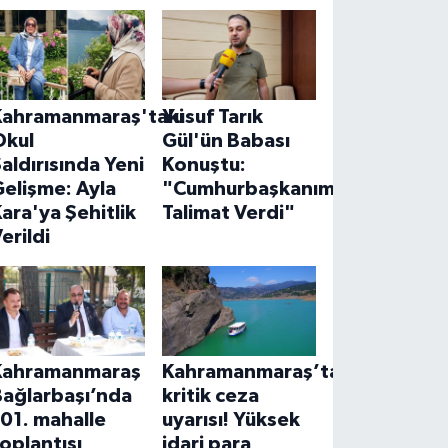
Kahramanmaraş'taki
Yusuf Tarık
Okul
Gül'ün Babası
aldırısında Yeni
Konuştu:
elişme: Ayla
"Cumhurbaşkanımız
ara'ya Şehitlik
Talimat Verdi"
erildi
Kahramanmaraş
Kahramanmaraş’ta
Bağlarbaşı’nda
kritik ceza
01. mahalle
uyarısı! Yüksek
oplantısı
idari para