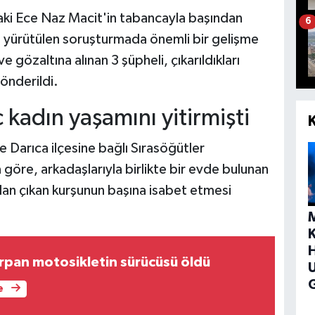
daki Ece Naz Macit'in tabancayla başından
6
kin yürütülen soruşturmada önemli bir gelişme
 gözaltına alınan 3 şüpheli, çıkarıldıkları
önderildi.
kadın yaşamını yitirmişti
 Darıca ilçesine bağlı Sırasöğütler
göre, arkadaşlarıyla birlikte bir evde bulunan
an çıkan kurşunun başına isabet etmesi
H
arpan motosikletin sürücüsü öldü
G
e