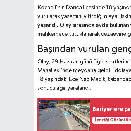
Kocaeli'nin Darıca ilçesinde 18 yaşın
Teknoloji
vurularak yaşamını yitirdiği olaya iliş
yaşandı. Olay sırasında evde bulunan ve
Yaşam
mahkemece tutuklanarak cezaevine g
KAHRAMANMARAŞ
Başından vurulan genç 
Olay, 29 Haziran günü öğle saatlerinde
Mahallesi'nde meydana geldi. İddiaya 
18 yaşındaki Ece Naz Macit, tabancad
sonucu ağır yaralandı.
Bariyerlere ç
İçeriği Görüntül