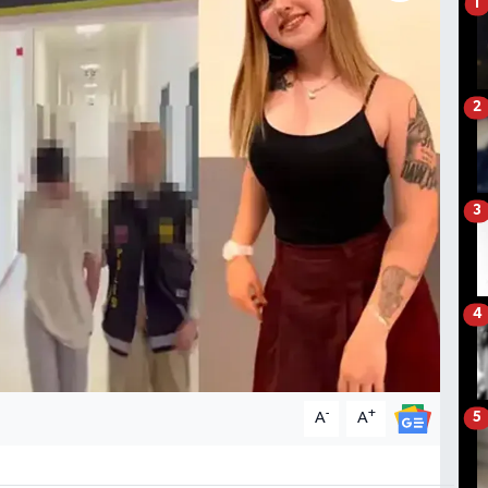
1
2
3
4
-
+
A
A
5