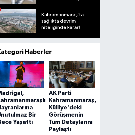
Kahramanmaraş’ta
sağlıkta devrim
niteliğinde karar!
Kategori Haberler
Madrigal,
AK Parti
Kahramanmaraşlı
Kahramanmaraş,
ayranlarına
Külliye'deki
Unutulmaz Bir
Görüşmenin
ece Yaşattı
Tüm Detaylarını
Paylaştı