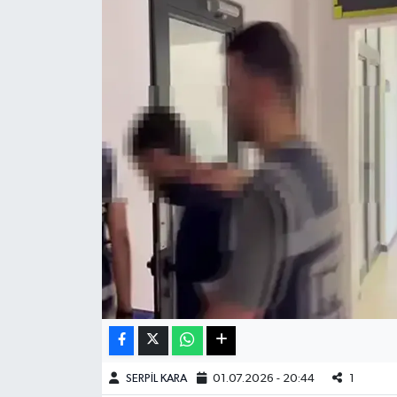
Haberde İnsan
Kültür Sanat
Magazin
Manşet Altı
Manşetler
Resmi İlan
Sağlık
Spor
SERPİL KARA
01.07.2026 - 20:44
1
SürManşet