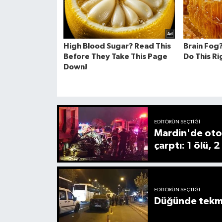
EDITÖRÜN SEÇTIĞI
Mardin'de oto
çarptı: 1 ölü, 2
EDITÖRÜN SEÇTIĞI
Düğünde tekmel