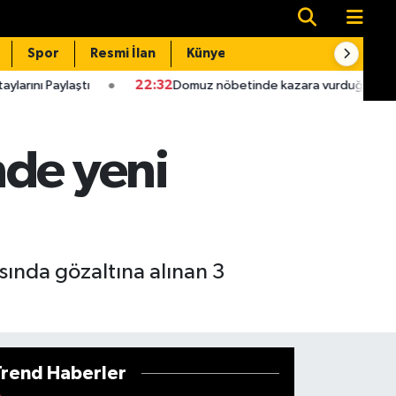
Spor
Resmi İlan
Künye
İletişim
22:32
Domuz nöbetinde kazara vurduğu babası hastanede öld
nde yeni
sında gözaltına alınan 3
Trend Haberler