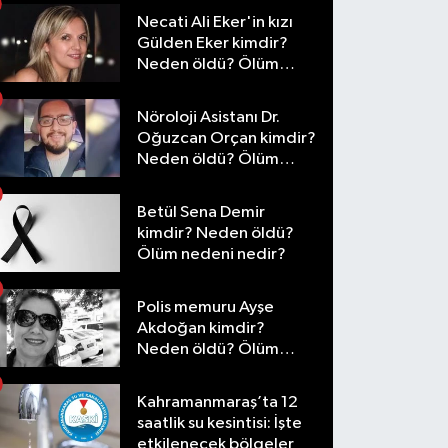
Necati Ali Eker'in kızı
Gülden Eker kimdir?
Neden öldü? Ölüm
nedeni nedir?
Nöroloji Asistanı Dr.
Oğuzcan Orçan kimdir?
Neden öldü? Ölüm
nedeni nedir?
Betül Sena Demir
kimdir? Neden öldü?
Ölüm nedeni nedir?
Polis memuru Ayşe
Akdoğan kimdir?
Neden öldü? Ölüm
nedeni nedir?
Kahramanmaraş’ta 12
saatlik su kesintisi: İşte
etkilenecek bölgeler