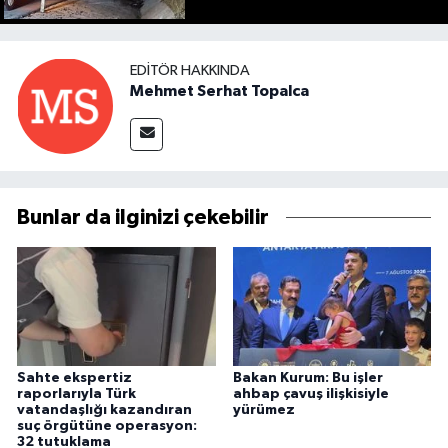
EDITÖR HAKKINDA
Mehmet Serhat Topalca
Bunlar da ilginizi çekebilir
Sahte ekspertiz
Bakan Kurum: Bu işler
raporlarıyla Türk
ahbap çavuş ilişkisiyle
vatandaşlığı kazandıran
yürümez
suç örgütüne operasyon:
32 tutuklama