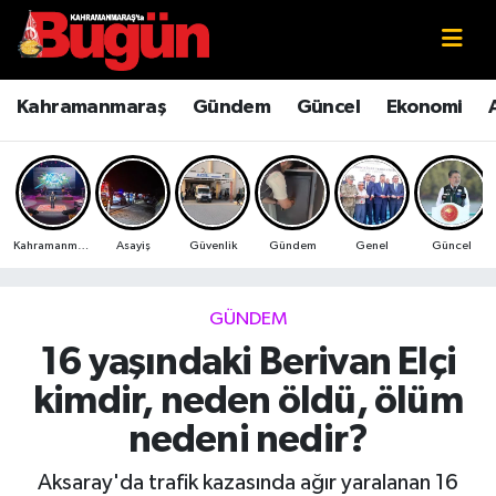
Kahramanmaraş
Kahramanmaraş Nöbetçi Eczaneler
Kahramanmaraş
Gündem
Güncel
Ekonomi
Kahramanmaraş Sokak Röportajları
Kahramanmaraş Hava Durumu
Bilim ve Teknoloji
Kahramanmaraş Namaz Vakitleri
Kahramanmaraş
Asayiş
Güvenlik
Gündem
Genel
Güncel
Çevre
Kahramanmaraş Trafik Yoğunluk Haritası
Eğitim
Süper Lig Puan Durumu ve Fikstür
GÜNDEM
16 yaşındaki Berivan Elçi
Ekonomi
Tüm Manşetler
kimdir, neden öldü, ölüm
Genel
Son Dakika Haberleri
nedeni nedir?
Güncel
Haber Arşivi
Aksaray'da trafik kazasında ağır yaralanan 16