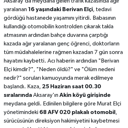
Aksaray'da meydana gelen trafik kazasında ağır
yaralanan
16 yaşındaki Berivan Elçi
, tedavi
Teknoloji
gördüğü hastanede yaşamını yitirdi. Babasının
kullandığı otomobilin kontrolden çıkarak takla
Yaşam
atmasının ardından bahçe duvarına çarptığı
KAHRAMANMARAŞ
kazada ağır yaralanan genç öğrenci, doktorların
tüm müdahalelerine rağmen kazadan 7 gün sonra
hayatını kaybetti. Acı haberin ardından "Berivan
Elçi kimdir?", "Neden öldü?" ve "Ölüm nedeni
nedir?" soruları kamuoyunda merak edilmeye
başlandı. Kaza,
25 Haziran saat 00.30
sıralarında
Aksaray'ın
Akin köyü girişinde
meydana geldi. Edinilen bilgilere göre Murat Elçi
yönetimindeki
68 AFV 020 plakalı otomobil
,
sürücüsünün direksiyon hakimiyetini kaybetmesi