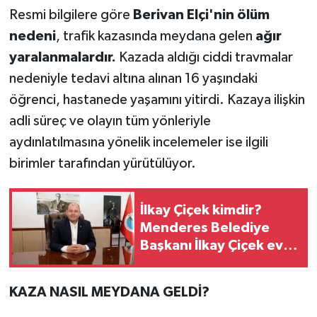
Resmi bilgilere göre
Berivan Elçi'nin ölüm
nedeni
, trafik kazasında meydana gelen
ağır
yaralanmalardır.
Kazada aldığı ciddi travmalar
nedeniyle tedavi altına alınan 16 yaşındaki
öğrenci, hastanede yaşamını yitirdi. Kazaya ilişkin
adli süreç ve olayın tüm yönleriyle
aydınlatılmasına yönelik incelemeler ise ilgili
birimler tarafından yürütülüyor.
İlkay Çiçek kimdir?
Menderes Belediye
Başkanı İlkay Çiçek evli
mi, eşi kim?
KAZA NASIL MEYDANA GELDİ?