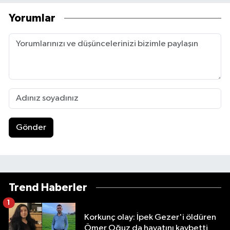
Yorumlar
Gönder
Trend Haberler
1
Korkunç olay: İpek Gezer'i öldüren
Ömer Oğuz da hayatını kaybetti