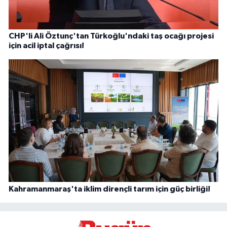
CHP'li Ali Öztunç'tan Türkoğlu'ndaki taş ocağı projesi
için acil iptal çağrısı!
Kahramanmaraş'ta iklim dirençli tarım için güç birliği!