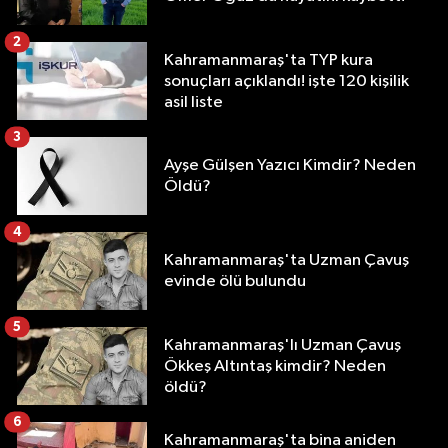
2
Kahramanmaraş'ta TYP kura
sonuçları açıklandı! işte 120 kişilik
asil liste
3
Ayşe Gülşen Yazıcı Kimdir? Neden
Öldü?
4
Kahramanmaraş'ta Uzman Çavuş
evinde ölü bulundu
5
Kahramanmaraş'lı Uzman Çavuş
Ökkeş Altıntaş kimdir? Neden
öldü?
6
Kahramanmaraş'ta bina aniden