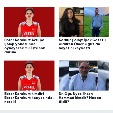
Ebrar Karakurt Avrupa
Korkunç olay: İpek Gezer'i
Şampiyonası'nda
öldüren Ömer Oğuz da
oynayacak mı? İşte son
hayatını kaybetti
durum
Ebrar Karakurt kimdir?
Dr. Öğr. Üyesi İhsan
Ebrar Karakurt kaç yaşında,
Hammad kimdir? Neden
nereli?
öldü?