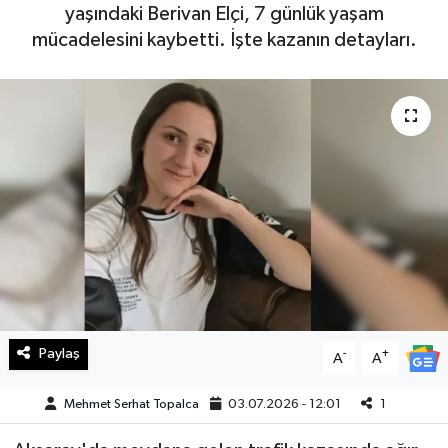
yaşındaki Berivan Elçi, 7 günlük yaşam
Haberde İnsan
mücadelesini kaybetti. İşte kazanın detayları.
Kültür Sanat
Magazin
Manşet Altı
Manşetler
Resmi İlan
Sağlık
Paylaş
-
+
A
A
Spor
Mehmet Serhat Topalca
03.07.2026 - 12:01
1
SürManşet