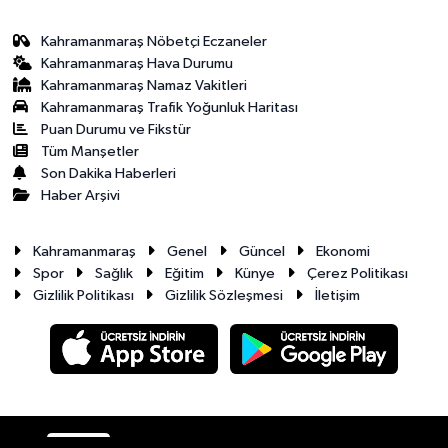
Kahramanmaraş Nöbetçi Eczaneler
Kahramanmaraş Hava Durumu
Kahramanmaraş Namaz Vakitleri
Kahramanmaraş Trafik Yoğunluk Haritası
Puan Durumu ve Fikstür
Tüm Manşetler
Son Dakika Haberleri
Haber Arşivi
Kahramanmaraş
Genel
Güncel
Ekonomi
Spor
Sağlık
Eğitim
Künye
Çerez Politikası
Gizlilik Politikası
Gizlilik Sözleşmesi
İletişim