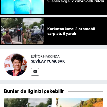
Silahlı kavga; 2 kuzen öldürüldü
Korkutan kaza: 2 otomobil
çarpıştı, 6 yaralı
EDITÖR HAKKINDA
SEVİLAY YUMUŞAK
Bunlar da ilginizi çekebilir