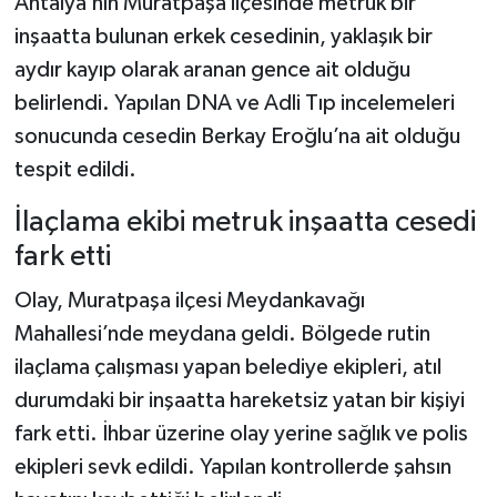
Antalya’nın Muratpaşa ilçesinde metruk bir
inşaatta bulunan erkek cesedinin, yaklaşık bir
Teknoloji
aydır kayıp olarak aranan gence ait olduğu
belirlendi. Yapılan DNA ve Adli Tıp incelemeleri
Yaşam
sonucunda cesedin Berkay Eroğlu’na ait olduğu
KAHRAMANMARAŞ
tespit edildi.
İlaçlama ekibi metruk inşaatta cesedi
fark etti
Olay, Muratpaşa ilçesi Meydankavağı
Mahallesi’nde meydana geldi. Bölgede rutin
ilaçlama çalışması yapan belediye ekipleri, atıl
durumdaki bir inşaatta hareketsiz yatan bir kişiyi
fark etti. İhbar üzerine olay yerine sağlık ve polis
ekipleri sevk edildi. Yapılan kontrollerde şahsın