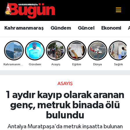
Kahramanmaraş
Kahramanmaraş Nöbetçi Eczaneler
Kahramanmaraş
Gündem
Güncel
Ekonomi
Kahramanmaraş Sokak Röportajları
Kahramanmaraş Hava Durumu
Bilim ve Teknoloji
Kahramanmaraş Namaz Vakitleri
Kahramanmaraş
Gündem
Asayiş
Eğitim
Dünya
Sağlık
Çevre
Kahramanmaraş Trafik Yoğunluk Haritası
Eğitim
Süper Lig Puan Durumu ve Fikstür
ASAYIŞ
1 aydır kayıp olarak aranan
Ekonomi
Tüm Manşetler
genç, metruk binada ölü
Genel
Son Dakika Haberleri
bulundu
Güncel
Haber Arşivi
Antalya Muratpaşa’da metruk inşaatta bulunan