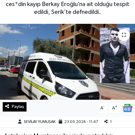
ces*din kayıp Berkay Eroğlu’na ait olduğu tespit
Haberde İnsan
edildi, Serik’te defnedildi.
Kültür Sanat
Magazin
Manşet Altı
Manşetler
Resmi İlan
Sağlık
Paylaş
-
+
A
A
Spor
SEVİLAY YUMUŞAK
23.05.2026 - 11:47
1
SürManşet