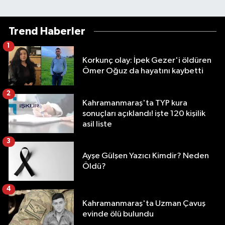
Trend Haberler
1
Korkunç olay: İpek Gezer'i öldüren
Ömer Oğuz da hayatını kaybetti
2
Kahramanmaraş'ta TYP kura
sonuçları açıklandı! işte 120 kişilik
asil liste
3
Ayşe Gülşen Yazıcı Kimdir? Neden
Öldü?
4
Kahramanmaraş'ta Uzman Çavuş
evinde ölü bulundu