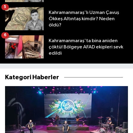
5
Kahramanmaraş'lı Uzman Çavuş
Ökkeş Altıntaş kimdir? Neden
öldü?
6
Kahramanmaraş'ta bina aniden
çöktü! Bölgeye AFAD ekipleri sevk
edildi
Kategori Haberler