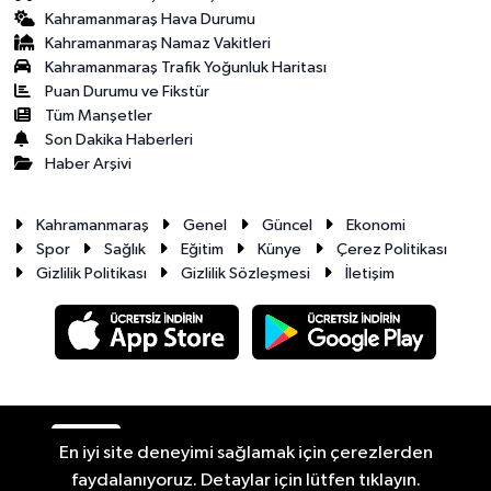
Kahramanmaraş Hava Durumu
Kahramanmaraş Namaz Vakitleri
Kahramanmaraş Trafik Yoğunluk Haritası
Puan Durumu ve Fikstür
Tüm Manşetler
Son Dakika Haberleri
Haber Arşivi
Kahramanmaraş
Genel
Güncel
Ekonomi
Spor
Sağlık
Eğitim
Künye
Çerez Politikası
Gizlilik Politikası
Gizlilik Sözleşmesi
İletişim
RSS
Copyright © 2026. Her hakkı saklıdır.
En iyi site deneyimi sağlamak için çerezlerden
faydalanıyoruz. Detaylar için lütfen tıklayın.