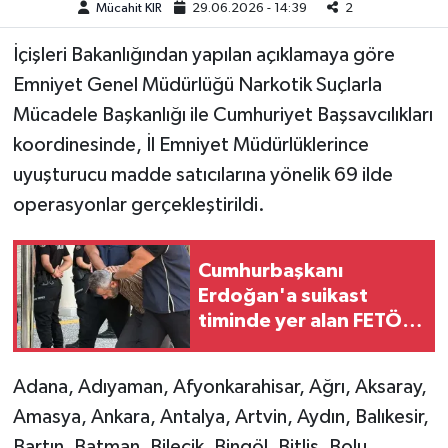
Mücahit KIR
29.06.2026 - 14:39
2
Teknoloji
İçişleri Bakanlığından yapılan açıklamaya göre
Emniyet Genel Müdürlüğü Narkotik Suçlarla
Yaşam
Mücadele Başkanlığı ile Cumhuriyet Başsavcılıkları
koordinesinde, İl Emniyet Müdürlüklerince
KAHRAMANMARAŞ
uyuşturucu madde satıcılarına yönelik 69 ilde
operasyonlar gerçekleştirildi.
Cumhurbaşkanı
Erdoğan'a suikast
timinde yer alan FETÖ
mensubunun ablasına
gözaltı
Adana, Adıyaman, Afyonkarahisar, Ağrı, Aksaray,
Amasya, Ankara, Antalya, Artvin, Aydın, Balıkesir,
Bartın, Batman, Bilecik, Bingöl, Bitlis, Bolu,