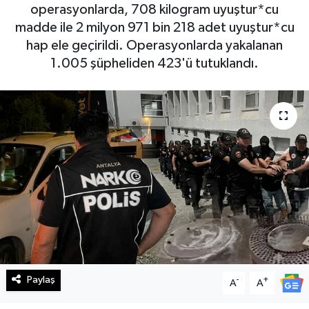
operasyonlarda, 708 kilogram uyuştur*cu
Haberde İnsan
madde ile 2 milyon 971 bin 218 adet uyuştur*cu
hap ele geçirildi. Operasyonlarda yakalanan
Kültür Sanat
1.005 şüpheliden 423'ü tutuklandı.
Magazin
Manşet Altı
Manşetler
Resmi İlan
Sağlık
Spor
Paylaş
-
+
A
A
SürManşet