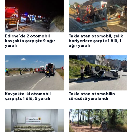
Edirne'de 2 otomobil
Takla atan otomobil, çelik
kavşakta çarpıştı: 9 ağır
bariyerlere çarptı: 1 ölü, 1
yaralı
ağır yaralı
Kavşakta iki otomobil
Takla atan otomobilin
çarpıştı: 1 ölü, 5 yaralı
sürücüsü yaralandı