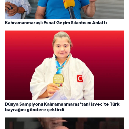
Kahramanmaraşlı Esnaf Geçim Sıkıntısını Anlattı
Dünya Şampiyonu Kahramanmaraş'tan! İsveç'te Türk
bayrağını göndere çektirdi