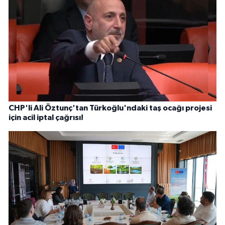
CHP'li Ali Öztunç'tan Türkoğlu'ndaki taş ocağı projesi
için acil iptal çağrısı!