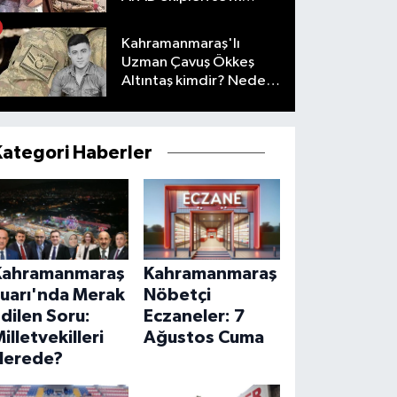
edildi
Kahramanmaraş'lı
Uzman Çavuş Ökkeş
Altıntaş kimdir? Neden
öldü?
Kategori Haberler
Kahramanmaraş
Kahramanmaraş
Fuarı'nda Merak
Nöbetçi
dilen Soru:
Eczaneler: 7
illetvekilleri
Ağustos Cuma
Nerede?