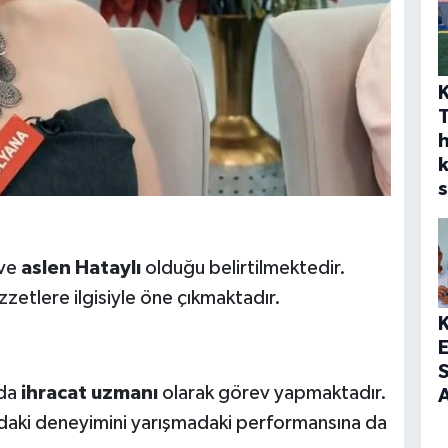
h
s
 ve
aslen Hataylı
olduğu belirtilmektedir.
zzetlere ilgisiyle öne çıkmaktadır.
S
nda
ihracat uzmanı
olarak görev yapmaktadır.
A
ındaki deneyimini yarışmadaki performansına da