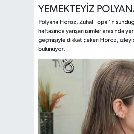
YEMEKTEYİZ POLYAN
Teknoloji
Polyana Horoz, Zuhal Topal’ın sund
Yaşam
haftasında yarışan isimler arasında ye
geçmişiyle dikkat çeken Horoz, izleyic
KAHRAMANMARAŞ
bulunuyor.