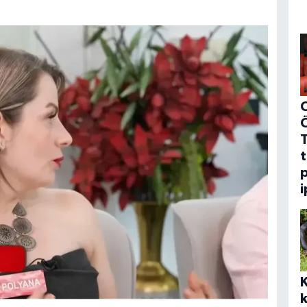
C
t
p
i
k