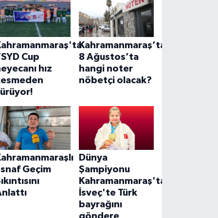
Kahramanmaraş'ta
Kahramanmaraş’ta
TSYD Cup
8 Ağustos’ta
eyecanı hız
hangi noter
kesmeden
nöbetçi olacak?
ürüyor!
Kahramanmaraşlı
Dünya
Esnaf Geçim
Şampiyonu
ıkıntısını
Kahramanmaraş'tan!
nlattı
İsveç'te Türk
bayrağını
göndere