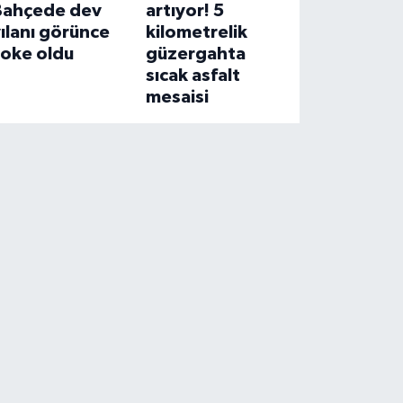
Bahçede dev
artıyor! 5
ılanı görünce
kilometrelik
şoke oldu
güzergahta
sıcak asfalt
mesaisi