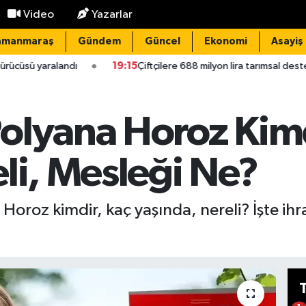
Video
Yazarlar
amanmaraş
Gündem
Güncel
Ekonomi
Asayiş
19:15
Çiftçilere 688 milyon lira tarımsal destek
18:23
Dev
olyana Horoz Kim
li, Mesleği Ne?
 Horoz kimdir, kaç yaşında, nereli? İşte i