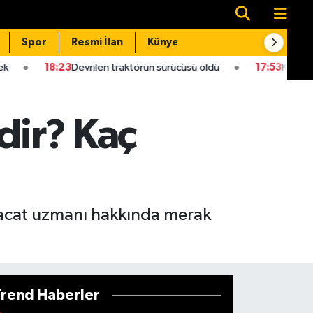
Spor
Resmi İlan
Künye
İletişim
rilen traktörün sürücüsü öldü
17:53
Korkunç olay: İpek Gezer'
dir? Kaç
hracat uzmanı hakkında merak
Trend Haberler