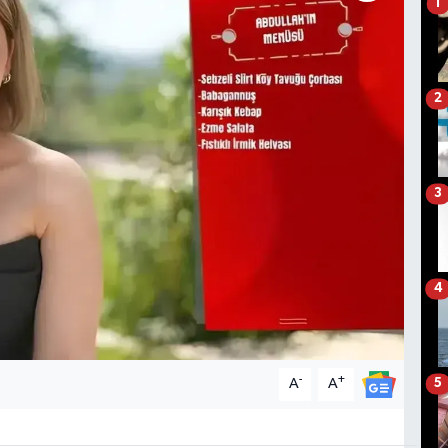
1
2
3
4
-
+
A
A
5