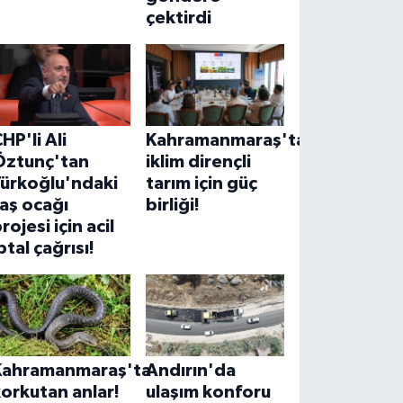
çektirdi
HP'li Ali
Kahramanmaraş'ta
Öztunç'tan
iklim dirençli
Türkoğlu'ndaki
tarım için güç
aş ocağı
birliği!
rojesi için acil
ptal çağrısı!
Kahramanmaraş'ta
Andırın'da
orkutan anlar!
ulaşım konforu