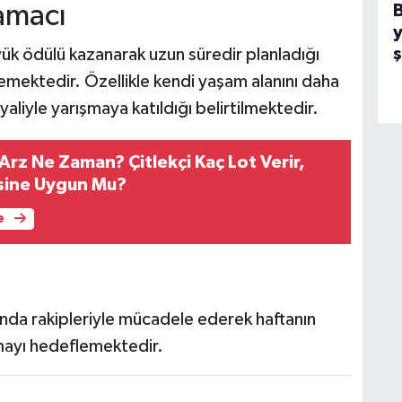
amacı
y
ük ödülü kazanarak uzun süredir planladığı
emektedir. Özellikle kendi yaşam alanını daha
ayaliyle yarışmaya katıldığı belirtilmektedir.
 Arz Ne Zaman? Çitlekçi Kaç Lot Verir,
sine Uygun Mu?
e
nda rakipleriyle mücadele ederek haftanın
mayı hedeflemektedir.