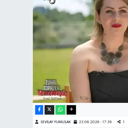
Haberde İnsan
Kültür Sanat
Magazin
Manşet Altı
Manşetler
Resmi İlan
Sağlık
Spor
SEVİLAY YUMUŞAK
23.06.2026 - 17:39
1
SürManşet