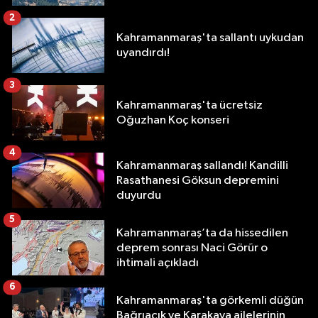
2
Kahramanmaraş'ta sallantı uykudan
uyandırdı!
3
Kahramanmaraş'ta ücretsiz
Oğuzhan Koç konseri
4
Kahramanmaraş sallandı! Kandilli
Rasathanesi Göksun depremini
duyurdu
5
Kahramanmaraş’ta da hissedilen
deprem sonrası Naci Görür o
ihtimali açıkladı
6
Kahramanmaraş'ta görkemli düğün
Bağrıaçık ve Karakaya ailelerinin