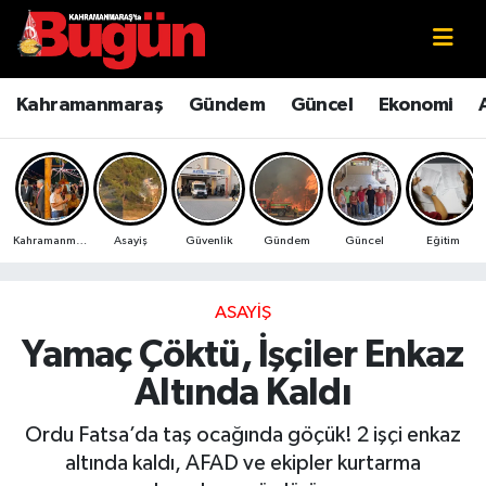
Kahramanmaraş
Kahramanmaraş Nöbetçi Eczaneler
Kahramanmaraş
Gündem
Güncel
Ekonomi
Kahramanmaraş Sokak Röportajları
Kahramanmaraş Hava Durumu
Bilim ve Teknoloji
Kahramanmaraş Namaz Vakitleri
Kahramanmaraş
Asayiş
Güvenlik
Gündem
Güncel
Eğitim
Çevre
Kahramanmaraş Trafik Yoğunluk Haritası
Eğitim
Süper Lig Puan Durumu ve Fikstür
ASAYIŞ
Yamaç Çöktü, İşçiler Enkaz
Ekonomi
Tüm Manşetler
Altında Kaldı
Genel
Son Dakika Haberleri
Ordu Fatsa’da taş ocağında göçük! 2 işçi enkaz
altında kaldı, AFAD ve ekipler kurtarma
Güncel
Haber Arşivi