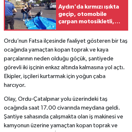
Aydın'da kırmızı ışıkta
geçip, otomobile
Teknoloji
çarpan motosikletli,
hayatını kaybetti
Yaşam
Ordu’nun Fatsa ilçesinde faaliyet gösteren bir taş
KAHRAMANMARAŞ
ocağında yamaçtan kopan toprak ve kaya
parçalarının neden olduğu göçük, şantiyede
görevli iki işçinin enkaz altında kalmasına yol açtı.
Ekipler, işçileri kurtarmak için yoğun çaba
harcıyor.
Olay, Ordu-Çatalpınar yolu üzerindeki taş
ocağında saat 17.00 civarında meydana geldi.
Şantiye sahasında çalışmakta olan iş makinesi ve
kamyonun üzerine yamaçtan kopan toprak ve