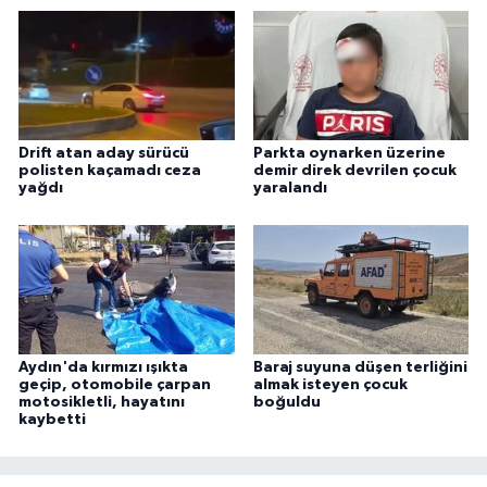
Drift atan aday sürücü
Parkta oynarken üzerine
polisten kaçamadı ceza
demir direk devrilen çocuk
yağdı
yaralandı
Aydın'da kırmızı ışıkta
Baraj suyuna düşen terliğini
geçip, otomobile çarpan
almak isteyen çocuk
motosikletli, hayatını
boğuldu
kaybetti