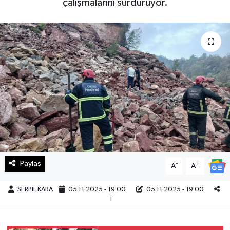
çalışmalarını sürdürüyor.
Haberde İnsan
Kültür Sanat
Magazin
Manşet Altı
Manşetler
Resmi İlan
Paylaş
-
+
A
A
Sağlık
SERPİL KARA
05.11.2025 - 19:00
05.11.2025 - 19:00
1
Spor
SürManşet