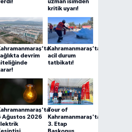
erdi!
uzman isimden
kritik uyarı!
Kahramanmaraş’ta
Kahramanmaraş’ta
ağlıkta devrim
acil durum
iteliğinde
tatbikatı!
arar!
Kahramanmaraş'ta
Tour of
6 Ağustos 2026
Kahramanmaraş'ta
lektrik
3. Etap
esintisi
Başkonuş