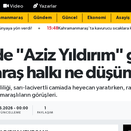
Video
Yazarlar
amanmaraş
Gündem
Güncel
Ekonomi
Asayiş
rdi!
15:48
Kahramanmaraş’ta kavurucu sıcaklara karşı uzman isi
e "Aziz Yıldırım"
aş halkı ne düşü
iği, sarı-lacivertli camiada heyecan yaratırken, ra
maraşlıların görüşleri.
6.2026 - 00:00
1
ÜNCELLEME
PAYLAŞIM