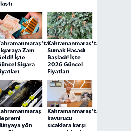
laştı
Kahramanmaraş'ta
Kahramanmaraş'ta
Sigaraya Zam
Sumak Hasadı
eldi! İşte
Başladı! İşte
Güncel Sigara
2026 Güncel
iyatları
Fiyatları
Kahramanmaraş
Kahramanmaraş’ta
depremi
kavurucu
dünyaya yön
sıcaklara karşı