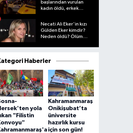
başlarından vurulan
kadın öldü, erkek
yaralandı
Necati Ali Eker'in kızı
Gülden Eker kimdir?
Neden öldü? Ölüm
nedeni nedir?
Kategori Haberler
Bosna-
Kahramanmaraş
Hersek'ten yola
Onikişubat’ta
ıkan "Filistin
üniversite
Konvoyu"
hazırlık kursu
Kahramanmaraş'a
için son gün!