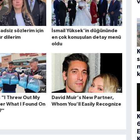
v
s
n
k
E
K