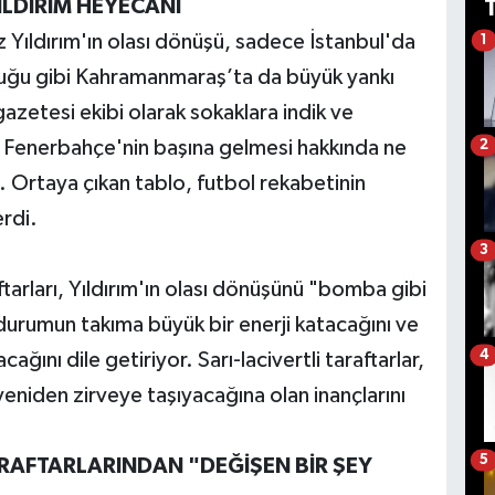
ILDIRIM HEYECANI
 Yıldırım'ın olası dönüşü, sadece İstanbul'da
1
lduğu gibi Kahramanmaraş’ta da büyük yankı
etesi ekibi olarak sokaklara indik ve
n Fenerbahçe'nin başına gelmesi hakkında ne
2
 Ortaya çıkan tablo, futbol rekabetinin
erdi.
3
arları, Yıldırım'ın olası dönüşünü "bomba gibi
durumun takıma büyük bir enerji katacağını ve
4
ağını dile getiriyor. Sarı-lacivertli taraftarlar,
eniden zirveye taşıyacağına olan inançlarını
5
RAFTARLARINDAN "DEĞİŞEN BİR ŞEY