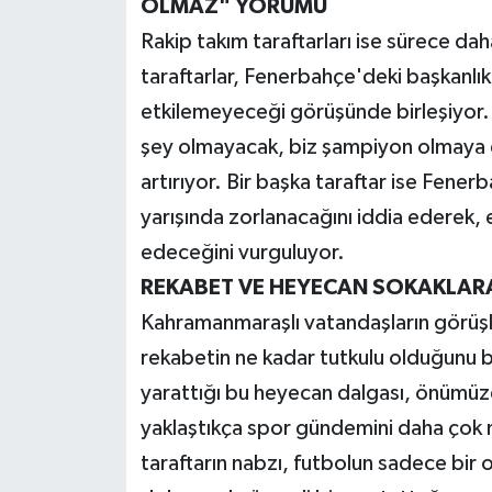
OLMAZ" YORUMU
Rakip takım taraftarları ise sürece dah
Teknoloji
taraftarlar, Fenerbahçe'deki başkanlık
Yaşam
etkilemeyeceği görüşünde birleşiyor. 
şey olmayacak, biz şampiyon olmaya
KAHRAMANMARAŞ
artırıyor. Bir başka taraftar ise Fener
yarışında zorlanacağını iddia ederek,
edeceğini vurguluyor.
REKABET VE HEYECAN SOKAKLARA
Kahramanmaraşlı vatandaşların görüşle
rekabetin ne kadar tutkulu olduğunu bir
yarattığı bu heyecan dalgası, önümü
yaklaştıkça spor gündemini daha çok
taraftarın nabzı, futbolun sadece bir 