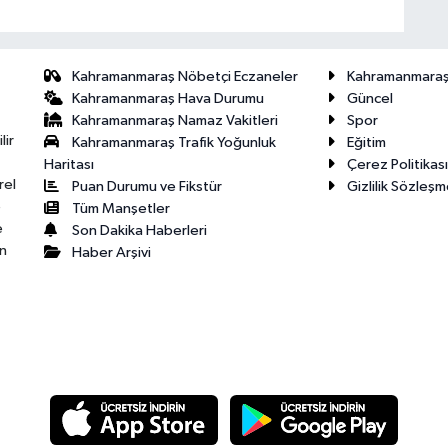
Kahramanmaraş Nöbetçi Eczaneler
Kahramanmara
Kahramanmaraş Hava Durumu
Güncel
Kahramanmaraş Namaz Vakitleri
Spor
lir
Kahramanmaraş Trafik Yoğunluk
Eğitim
Haritası
Çerez Politikası
rel
Puan Durumu ve Fikstür
Gizlilik Sözleşm
e
Tüm Manşetler
e
Son Dakika Haberleri
n
Haber Arşivi