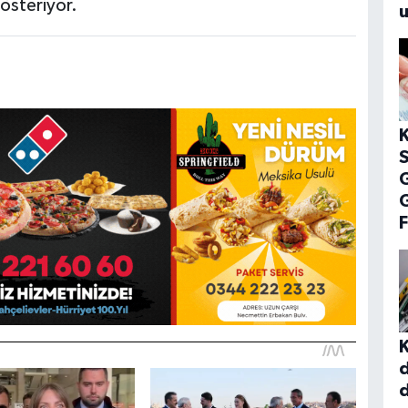
österiyor.
u
G
F