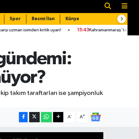
Spor
Resmi İlan
Künye
İletişim
mden kritik uyarı!
15:43
Kahramanmaraş’ta sağlıkta devrim nit
 gündemi:
nüyor?
kip takım taraftarları ise şampiyonluk
-
+
A
A