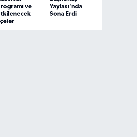
Programı ve
Yaylası'nda
Etkilenecek
Sona Erdi
lçeler