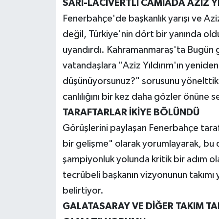
SARI-LACİVERTLİ CAMİADA AZİZ Y
Haberde İnsan
Fenerbahçe'de başkanlık yarışı ve Aziz
değil, Türkiye'nin dört bir yanında o
Kültür Sanat
uyandırdı. Kahramanmaraş'ta Bugün gaz
vatandaşlara "Aziz Yıldırım'ın yenide
Magazin
düşünüyorsunuz?" sorusunu yönelttik.
Manşet Altı
canlılığını bir kez daha gözler önüne s
TARAFTARLAR İKİYE BÖLÜNDÜ
Manşetler
Görüşlerini paylaşan Fenerbahçe taraft
Resmi İlan
bir gelişme" olarak yorumlayarak, bu 
şampiyonluk yolunda kritik bir adım olac
Sağlık
tecrübeli başkanın vizyonunun takımı y
belirtiyor.
Spor
GALATASARAY VE DİĞER TAKIM TA
SürManşet