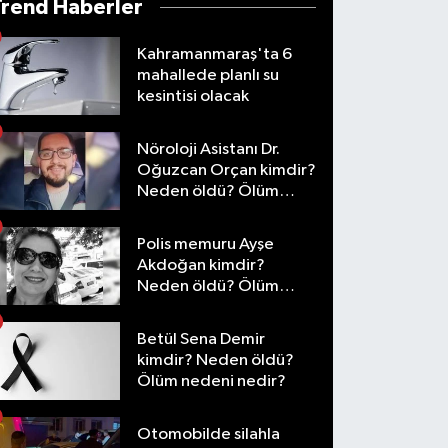
Trend Haberler
Kahramanmaraş'ta 6
mahallede planlı su
kesintisi olacak
Nöroloji Asistanı Dr.
Oğuzcan Orçan kimdir?
Neden öldü? Ölüm
nedeni nedir?
Polis memuru Ayşe
Akdoğan kimdir?
Neden öldü? Ölüm
nedeni nedir?
Betül Sena Demir
kimdir? Neden öldü?
Ölüm nedeni nedir?
Otomobilde silahla