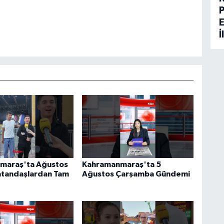
İ
maraş'ta Ağustos
Kahramanmaraş'ta 5
atandaşlardan Tam
Ağustos Çarşamba Gündemi