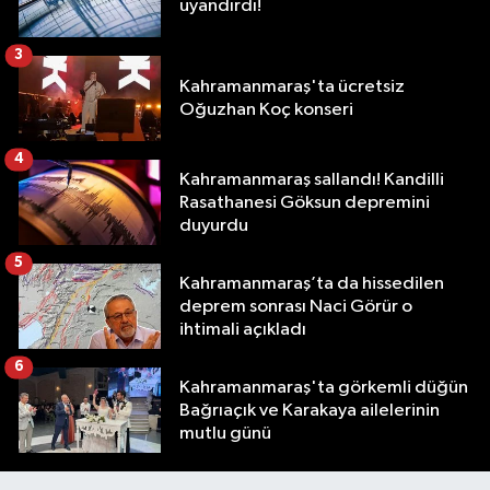
uyandırdı!
3
Kahramanmaraş'ta ücretsiz
Oğuzhan Koç konseri
4
Kahramanmaraş sallandı! Kandilli
Rasathanesi Göksun depremini
duyurdu
5
Kahramanmaraş’ta da hissedilen
deprem sonrası Naci Görür o
ihtimali açıkladı
6
Kahramanmaraş'ta görkemli düğün
Bağrıaçık ve Karakaya ailelerinin
mutlu günü