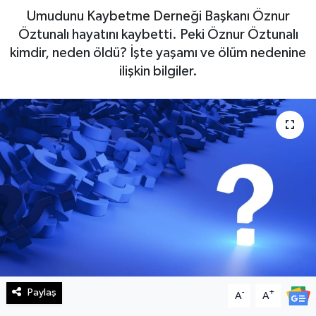
Umudunu Kaybetme Derneği Başkanı Öznur
Haberde İnsan
Öztunalı hayatını kaybetti. Peki Öznur Öztunalı
kimdir, neden öldü? İşte yaşamı ve ölüm nedenine
Kültür Sanat
ilişkin bilgiler.
Magazin
Manşet Altı
Manşetler
Resmi İlan
Sağlık
Spor
Paylaş
-
+
A
A
SürManşet