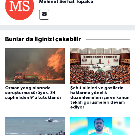
Mehmet Serhat Topalca
Bunlar da ilginizi çekebilir
Orman yangınlarında
Şehit aileleri ve gazilerin
soruşturma sürüyor.. 34
haklarına yönelik
şüpheliden 9'u tutuklandı
düzenlemeleri içeren kanun
teklifi görüşmeleri devam
ediyor