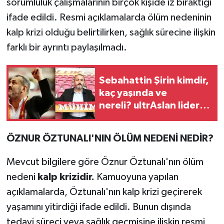
sorumluluk çalışmalarının birçok kişide iz bıraktığı
ifade edildi. Resmi açıklamalarda ölüm nedeninin
kalp krizi olduğu belirtilirken, sağlık sürecine ilişkin
farklı bir ayrıntı paylaşılmadı.
Sebahattin Şirin kimdir,
kaç yaşında ve
nereli? ultrAslan lideri
Sebahattin Şirin
gözaltına alındı
ÖZNUR ÖZTUNALI'NIN ÖLÜM NEDENİ NEDİR?
Mevcut bilgilere göre Öznur Öztunalı'nın ölüm
nedeni
kalp krizidir.
Kamuoyuna yapılan
açıklamalarda, Öztunalı'nın kalp krizi geçirerek
yaşamını yitirdiği ifade edildi. Bunun dışında
tedavi süreci veya sağlık geçmişine ilişkin resmi