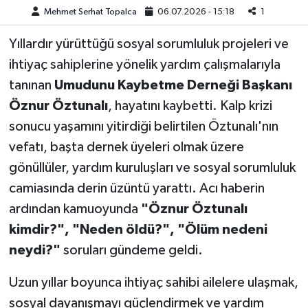
Mehmet Serhat Topalca
06.07.2026 - 15:18
1
Teknoloji
Yıllardır yürüttüğü sosyal sorumluluk projeleri ve
ihtiyaç sahiplerine yönelik yardım çalışmalarıyla
Yaşam
tanınan
Umudunu Kaybetme Derneği Başkanı
KAHRAMANMARAŞ
Öznur Öztunalı
, hayatını kaybetti. Kalp krizi
sonucu yaşamını yitirdiği belirtilen Öztunalı'nın
vefatı, başta dernek üyeleri olmak üzere
gönüllüler, yardım kuruluşları ve sosyal sorumluluk
camiasında derin üzüntü yarattı. Acı haberin
ardından kamuoyunda
"Öznur Öztunalı
kimdir?", "Neden öldü?", "Ölüm nedeni
neydi?"
soruları gündeme geldi.
Uzun yıllar boyunca ihtiyaç sahibi ailelere ulaşmak,
sosyal dayanışmayı güçlendirmek ve yardım