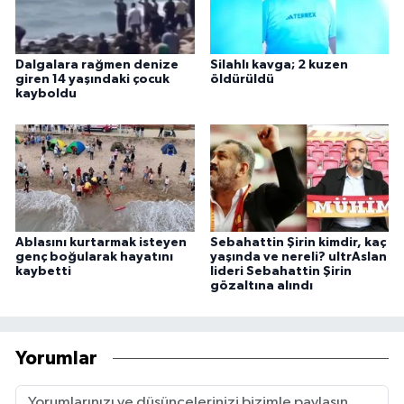
Dalgalara rağmen denize
Silahlı kavga; 2 kuzen
giren 14 yaşındaki çocuk
öldürüldü
kayboldu
Ablasını kurtarmak isteyen
Sebahattin Şirin kimdir, kaç
genç boğularak hayatını
yaşında ve nereli? ultrAslan
kaybetti
lideri Sebahattin Şirin
gözaltına alındı
Yorumlar