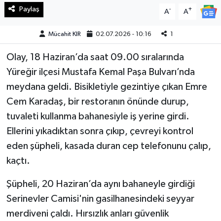
Paylaş
-
+
A
A
Teknoloji
Mücahit KIR
02.07.2026 - 10:16
1
Yaşam
Olay, 18 Haziran’da saat 09.00 sıralarında
Yüreğir ilçesi Mustafa Kemal Paşa Bulvarı’nda
KAHRAMANMARAŞ
meydana geldi. Bisikletiyle gezintiye çıkan Emre
Cem Karadaş, bir restoranın önünde durup,
tuvaleti kullanma bahanesiyle iş yerine girdi.
Ellerini yıkadıktan sonra çıkıp, çevreyi kontrol
eden şüpheli, kasada duran cep telefonunu çalıp,
kaçtı.
Şüpheli, 20 Haziran’da aynı bahaneyle girdiği
Serinevler Camisi'nin gasilhanesindeki seyyar
merdiveni çaldı. Hırsızlık anları güvenlik