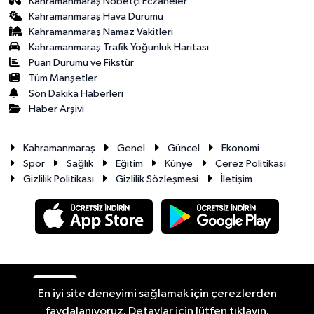
Kahramanmaraş Nöbetçi Eczaneler
Kahramanmaraş Hava Durumu
Kahramanmaraş Namaz Vakitleri
Kahramanmaraş Trafik Yoğunluk Haritası
Puan Durumu ve Fikstür
Tüm Manşetler
Son Dakika Haberleri
Haber Arşivi
Kahramanmaraş
Genel
Güncel
Ekonomi
Spor
Sağlık
Eğitim
Künye
Çerez Politikası
Gizlilik Politikası
Gizlilik Sözleşmesi
İletişim
RSS
Copyright © 2026. Her hakkı saklıdır.
En iyi site deneyimi sağlamak için çerezlerden
faydalanıyoruz. Detaylar için lütfen tıklayın.