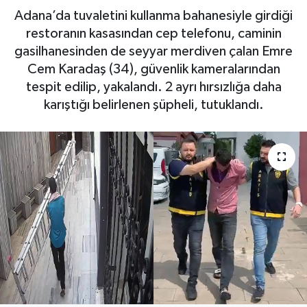
Adana’da tuvaletini kullanma bahanesiyle girdiği
Haberde İnsan
restoranın kasasından cep telefonu, caminin
gasilhanesinden de seyyar merdiven çalan Emre
Kültür Sanat
Cem Karadaş (34), güvenlik kameralarından
tespit edilip, yakalandı. 2 ayrı hırsızlığa daha
Magazin
karıştığı belirlenen şüpheli, tutuklandı.
Manşet Altı
Manşetler
Resmi İlan
Sağlık
Spor
SürManşet