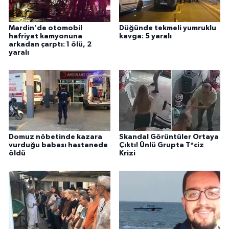
Mardin'de otomobil
Düğünde tekmeli yumruklu
hafriyat kamyonuna
kavga: 5 yaralı
arkadan çarptı: 1 ölü, 2
yaralı
Domuz nöbetinde kazara
Skandal Görüntüler Ortaya
vurduğu babası hastanede
Çıktı! Ünlü Grupta T*ciz
öldü
Krizi