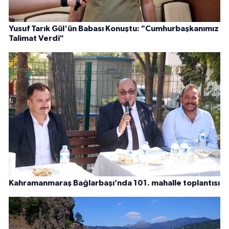
Yusuf Tarık Gül'ün Babası Konuştu: "Cumhurbaşkanımız
Talimat Verdi"
Kahramanmaraş Bağlarbaşı’nda 101. mahalle toplantısı