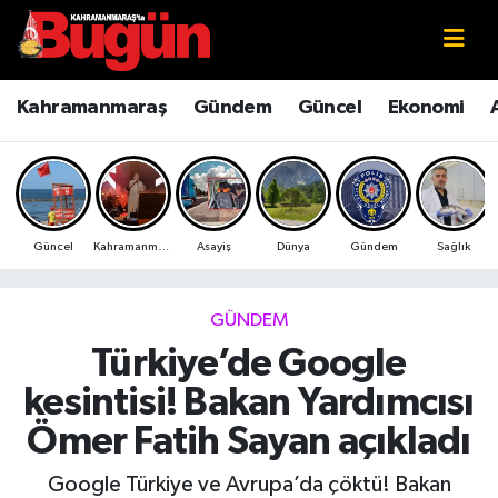
Kahramanmaraş
Kahramanmaraş Nöbetçi Eczaneler
Kahramanmaraş
Gündem
Güncel
Ekonomi
Kahramanmaraş Sokak Röportajları
Kahramanmaraş Hava Durumu
Bilim ve Teknoloji
Kahramanmaraş Namaz Vakitleri
Güncel
Kahramanmaraş
Asayiş
Dünya
Gündem
Sağlık
Çevre
Kahramanmaraş Trafik Yoğunluk Haritası
Eğitim
Süper Lig Puan Durumu ve Fikstür
GÜNDEM
Türkiye’de Google
Ekonomi
Tüm Manşetler
kesintisi! Bakan Yardımcısı
Genel
Son Dakika Haberleri
Ömer Fatih Sayan açıkladı
Güncel
Haber Arşivi
Google Türkiye ve Avrupa’da çöktü! Bakan