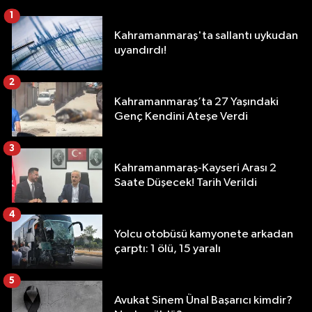
1
Kahramanmaraş'ta sallantı uykudan
uyandırdı!
2
Kahramanmaraş’ta 27 Yaşındaki
Genç Kendini Ateşe Verdi
3
Kahramanmaraş-Kayseri Arası 2
Saate Düşecek! Tarih Verildi
4
Yolcu otobüsü kamyonete arkadan
çarptı: 1 ölü, 15 yaralı
5
Avukat Sinem Ünal Başarıcı kimdir?