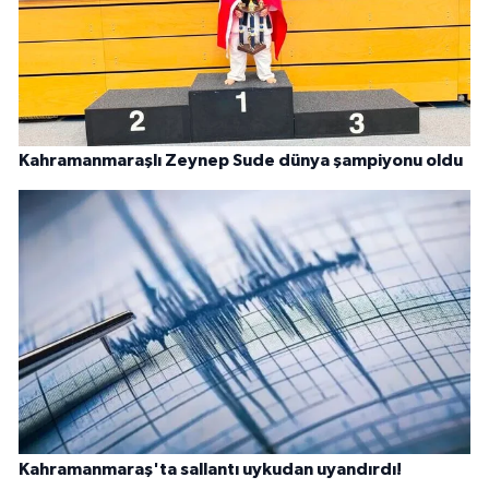
Kahramanmaraşlı Zeynep Sude dünya şampiyonu oldu
Kahramanmaraş'ta sallantı uykudan uyandırdı!