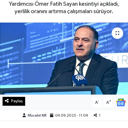
Yardımcısı Ömer Fatih Sayan kesintiyi açıkladı,
Haberde İnsan
yerlilik oranını artırma çalışmaları sürüyor.
Kültür Sanat
Magazin
Manşet Altı
Manşetler
Resmi İlan
Sağlık
Paylaş
-
+
A
A
Spor
Mücahit KIR
04.09.2025 - 11:04
1
SürManşet