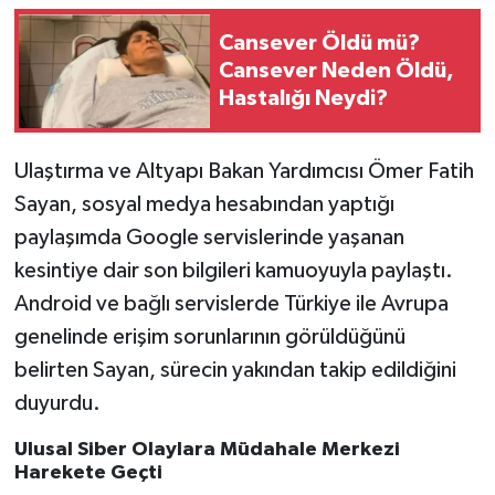
Cansever Öldü mü?
Teknoloji
Cansever Neden Öldü,
Hastalığı Neydi?
Yaşam
KAHRAMANMARAŞ
Ulaştırma ve Altyapı Bakan Yardımcısı Ömer Fatih
Sayan, sosyal medya hesabından yaptığı
paylaşımda Google servislerinde yaşanan
kesintiye dair son bilgileri kamuoyuyla paylaştı.
Android ve bağlı servislerde Türkiye ile Avrupa
genelinde erişim sorunlarının görüldüğünü
belirten Sayan, sürecin yakından takip edildiğini
duyurdu.
Ulusal Siber Olaylara Müdahale Merkezi
Harekete Geçti