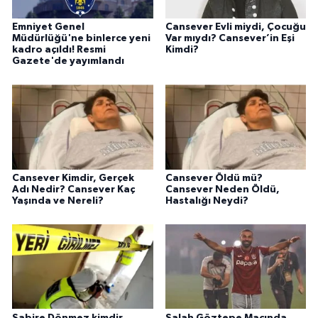
Emniyet Genel
Cansever Evli miydi, Çocuğu
Müdürlüğü'ne binlerce yeni
Var mıydı? Cansever’in Eşi
kadro açıldı! Resmi
Kimdi?
Gazete'de yayımlandı
Cansever Kimdir, Gerçek
Cansever Öldü mü?
Adı Nedir? Cansever Kaç
Cansever Neden Öldü,
Yaşında ve Nereli?
Hastalığı Neydi?
Sabire Dönmez kimdir,
Salah Göztepe Maçında