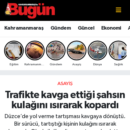
Kahramanmaraş
Kahramanmaraş Nöbetçi Eczaneler
Kahramanmaraş
Gündem
Güncel
Ekonomi
Kahramanmaraş Sokak Röportajları
Kahramanmaraş Hava Durumu
Bilim ve Teknoloji
Kahramanmaraş Namaz Vakitleri
Eğitim
Kahramanmaraş
Gündem
Asayiş
Dünya
Sağlık
Çevre
Kahramanmaraş Trafik Yoğunluk Haritası
Eğitim
Süper Lig Puan Durumu ve Fikstür
ASAYIŞ
Trafikte kavga ettiği şahsın
Ekonomi
Tüm Manşetler
kulağını ısırarak kopardı
Genel
Son Dakika Haberleri
Düzce’de yol verme tartışması kavgaya dönüştü.
Bir sürücü, tartıştığı kişinin kulağını ısırarak
Güncel
Haber Arşivi