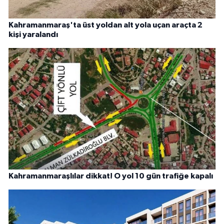
Kahramanmaraş'ta üst yoldan alt yola uçan araçta 2
kişi yaralandı
Kahramanmaraşlılar dikkat! O yol 10 gün trafiğe kapalı