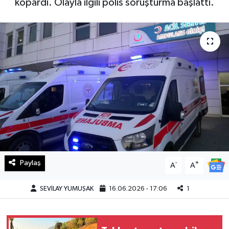
kopardı. Olayla ilgili polis soruşturma başlattı.
Haberde İnsan
Kültür Sanat
Magazin
Manşet Altı
Manşetler
Resmi İlan
Paylaş
-
+
A
A
Sağlık
SEVİLAY YUMUŞAK
16.06.2026 - 17:06
1
Spor
SürManşet