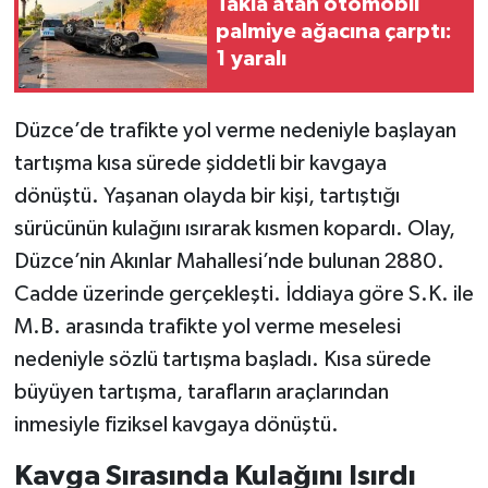
Takla atan otomobil
palmiye ağacına çarptı:
Teknoloji
1 yaralı
Yaşam
Düzce’de trafikte yol verme nedeniyle başlayan
KAHRAMANMARAŞ
tartışma kısa sürede şiddetli bir kavgaya
dönüştü. Yaşanan olayda bir kişi, tartıştığı
sürücünün kulağını ısırarak kısmen kopardı. Olay,
Düzce’nin Akınlar Mahallesi’nde bulunan 2880.
Cadde üzerinde gerçekleşti. İddiaya göre S.K. ile
M.B. arasında trafikte yol verme meselesi
nedeniyle sözlü tartışma başladı. Kısa sürede
büyüyen tartışma, tarafların araçlarından
inmesiyle fiziksel kavgaya dönüştü.
Kavga Sırasında Kulağını Isırdı