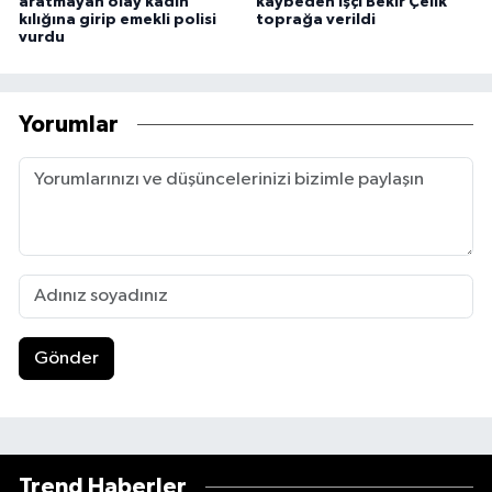
aratmayan olay kadın
kaybeden işçi Bekir Çelik
kılığına girip emekli polisi
toprağa verildi
vurdu
Yorumlar
Gönder
Trend Haberler