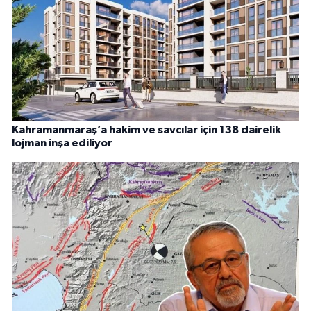
Kahramanmaraş’a hakim ve savcılar için 138 dairelik
lojman inşa ediliyor