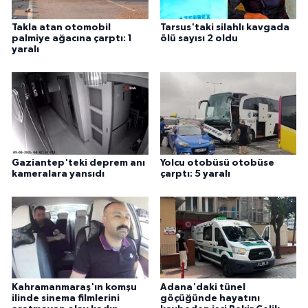
Takla atan otomobil
Tarsus'taki silahlı kavgada
palmiye ağacına çarptı: 1
ölü sayısı 2 oldu
yaralı
Gaziantep'teki deprem anı
Yolcu otobüsü otobüse
kameralara yansıdı
çarptı: 5 yaralı
Kahramanmaraş'ın komşu
Adana'daki tünel
ilinde sinema filmlerini
göçüğünde hayatını