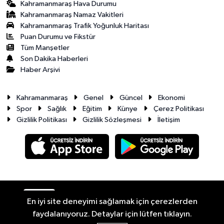
Kahramanmaraş Hava Durumu
Kahramanmaraş Namaz Vakitleri
Kahramanmaraş Trafik Yoğunluk Haritası
Puan Durumu ve Fikstür
Tüm Manşetler
Son Dakika Haberleri
Haber Arşivi
Kahramanmaraş
Genel
Güncel
Ekonomi
Spor
Sağlık
Eğitim
Künye
Çerez Politikası
Gizlilik Politikası
Gizlilik Sözleşmesi
İletişim
RSS
Copyright © 2026. Her hakkı saklıdır.
En iyi site deneyimi sağlamak için çerezlerden
faydalanıyoruz. Detaylar için lütfen tıklayın.