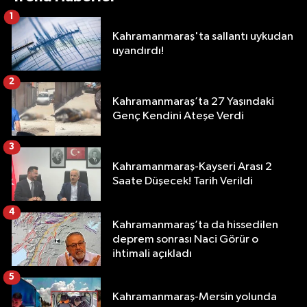
1
Kahramanmaraş'ta sallantı uykudan
uyandırdı!
2
Kahramanmaraş’ta 27 Yaşındaki
Genç Kendini Ateşe Verdi
3
Kahramanmaraş-Kayseri Arası 2
Saate Düşecek! Tarih Verildi
4
Kahramanmaraş’ta da hissedilen
deprem sonrası Naci Görür o
ihtimali açıkladı
5
Kahramanmaraş-Mersin yolunda