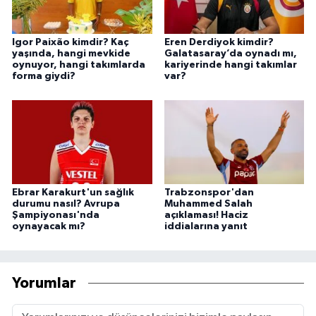
Igor Paixão kimdir? Kaç
Eren Derdiyok kimdir?
yaşında, hangi mevkide
Galatasaray’da oynadı mı,
oynuyor, hangi takımlarda
kariyerinde hangi takımlar
forma giydi?
var?
Ebrar Karakurt'un sağlık
Trabzonspor'dan
durumu nasıl? Avrupa
Muhammed Salah
Şampiyonası'nda
açıklaması! Haciz
oynayacak mı?
iddialarına yanıt
Yorumlar