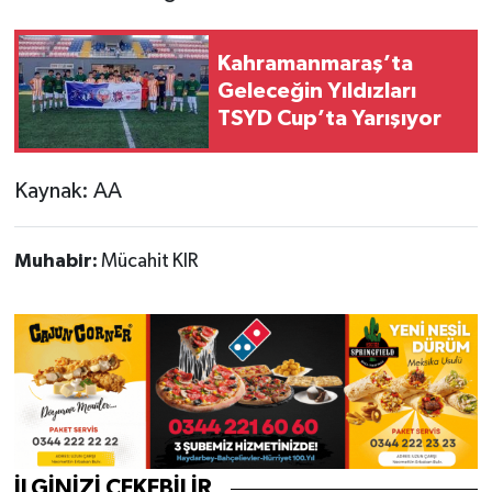
Kahramanmaraş’ta
Geleceğin Yıldızları
TSYD Cup’ta Yarışıyor
Kaynak: AA
Muhabir:
Mücahit KIR