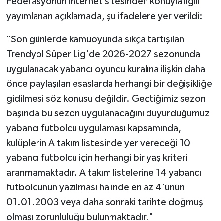
Federasyonun internet sitesinden konuyla ilgili
yayımlanan açıklamada, şu ifadelere yer verildi:
Teknoloji
"Son günlerde kamuoyunda sıkça tartışılan
Yaşam
Trendyol Süper Lig'de 2026-2027 sezonunda
uygulanacak yabancı oyuncu kuralına ilişkin daha
KAHRAMANMARAŞ
önce paylaşılan esaslarda herhangi bir değişikliğe
gidilmesi söz konusu değildir. Geçtiğimiz sezon
başında bu sezon uygulanacağını duyurduğumuz
yabancı futbolcu uygulaması kapsamında,
kulüplerin A takım listesinde yer vereceği 10
yabancı futbolcu için herhangi bir yaş kriteri
aranmamaktadır. A takım listelerine 14 yabancı
futbolcunun yazılması halinde en az 4'ünün
01.01.2003 veya daha sonraki tarihte doğmuş
olması zorunluluğu bulunmaktadır."