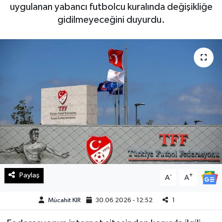
uygulanan yabancı futbolcu kuralında değişikliğe
Haberde İnsan
gidilmeyeceğini duyurdu.
Kültür Sanat
Magazin
Manşet Altı
Manşetler
Resmi İlan
Sağlık
Paylaş
-
+
A
A
Spor
Mücahit KIR
30.06.2026 - 12:52
1
SürManşet