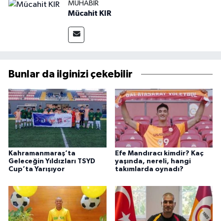
MUHABIR
Mücahit KIR
Bunlar da ilginizi çekebilir
Kahramanmaraş’ta
Efe Mandıracı kimdir? Kaç
Geleceğin Yıldızları TSYD
yaşında, nereli, hangi
Cup’ta Yarışıyor
takımlarda oynadı?