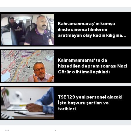
Kahramanmaraş'ın komşu
ilinde sinema filmlerini
aratmayan olay kadın kılığına
girip emekli polisi vurdu
Kahramanmaraş’ta da
hissedilen deprem sonrası Naci
Görür o ihtimali açıkladı
TSE 129 yeni personel alacak!
İşte başvuru şartları ve
tarihleri