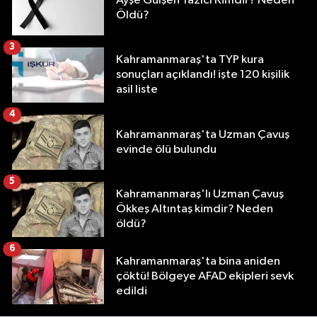
Ayşe Gülşen Yazıcı Kimdir? Neden
Öldü?
3
Kahramanmaraş'ta TYP kura
sonuçları açıklandı! işte 120 kişilik
asil liste
4
Kahramanmaraş'ta Uzman Çavuş
evinde ölü bulundu
5
Kahramanmaraş'lı Uzman Çavuş
Ökkeş Altıntaş kimdir? Neden
öldü?
6
Kahramanmaraş'ta bina aniden
çöktü! Bölgeye AFAD ekipleri sevk
edildi