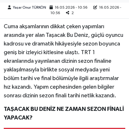
Yaşar Onur TÜRKÖN
16.05.2026 - 10:56
16.05.2026 -
Teknoloji
10:56
2
Cuma akşamlarının dikkat çeken yapımları
Yaşam
arasında yer alan Taşacak Bu Deniz, güçlü oyuncu
KAHRAMANMARAŞ
kadrosu ve dramatik hikâyesiyle sezon boyunca
geniş bir izleyici kitlesine ulaştı. TRT 1
ekranlarında yayınlanan dizinin sezon finaline
yaklaşılmasıyla birlikte sosyal medyada yeni
bölüm tarihi ve final bölümüyle ilgili araştırmalar
hız kazandı. Yapım cephesinden gelen bilgiler
sonrası dizinin sezon finali tarihi netlik kazandı.
TAŞACAK BU DENİZ NE ZAMAN SEZON FİNALİ
YAPACAK?