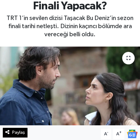
Finali Yapacak?
Haberde İnsan
TRT 1’in sevilen dizisi Taşacak Bu Deniz’in sezon
finali tarihi netleşti. Dizinin kaçıncı bölümde ara
Kültür Sanat
vereceği belli oldu.
Magazin
Manşet Altı
Manşetler
Resmi İlan
Sağlık
Spor
Paylaş
-
+
A
A
SürManşet