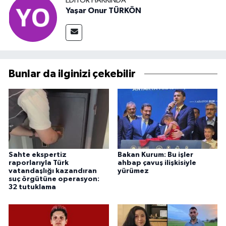
EDITÖR HAKKINDA
Yaşar Onur TÜRKÖN
Bunlar da ilginizi çekebilir
Sahte ekspertiz
Bakan Kurum: Bu işler
raporlarıyla Türk
ahbap çavuş ilişkisiyle
vatandaşlığı kazandıran
yürümez
suç örgütüne operasyon:
32 tutuklama