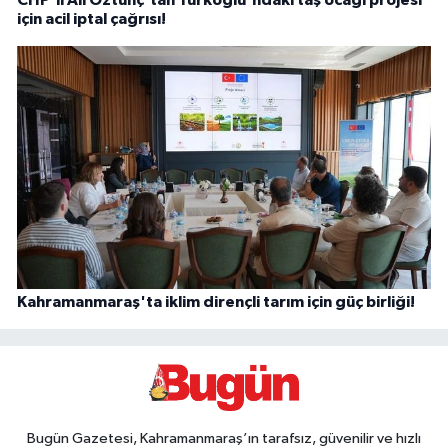
CHP'li Ali Öztunç'tan Türkoğlu'ndaki taş ocağı projesi
için acil iptal çağrısı!
Kahramanmaraş'ta iklim dirençli tarım için güç birliği!
Bugün Gazetesi, Kahramanmaraş’ın tarafsız, güvenilir ve hızlı