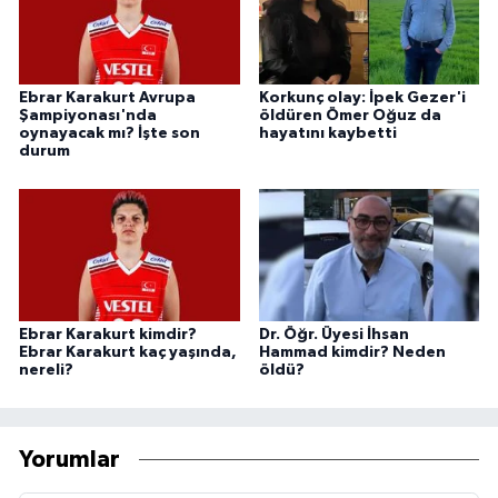
Ebrar Karakurt Avrupa
Korkunç olay: İpek Gezer'i
Şampiyonası'nda
öldüren Ömer Oğuz da
oynayacak mı? İşte son
hayatını kaybetti
durum
Ebrar Karakurt kimdir?
Dr. Öğr. Üyesi İhsan
Ebrar Karakurt kaç yaşında,
Hammad kimdir? Neden
nereli?
öldü?
Yorumlar