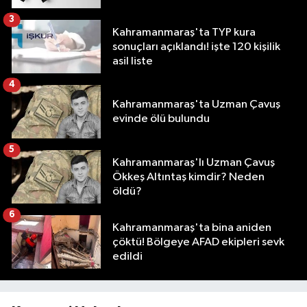
3
Kahramanmaraş'ta TYP kura
sonuçları açıklandı! işte 120 kişilik
asil liste
4
Kahramanmaraş'ta Uzman Çavuş
evinde ölü bulundu
5
Kahramanmaraş'lı Uzman Çavuş
Ökkeş Altıntaş kimdir? Neden
öldü?
6
Kahramanmaraş'ta bina aniden
çöktü! Bölgeye AFAD ekipleri sevk
edildi