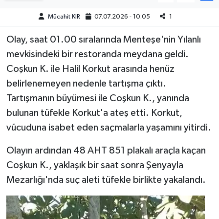
Mücahit KIR
07.07.2026 - 10:05
1
Teknoloji
Olay, saat 01.00 sıralarında Menteşe'nin Yılanlı
Yaşam
mevkisindeki bir restoranda meydana geldi.
Coşkun K. ile Halil Korkut arasında henüz
KAHRAMANMARAŞ
belirlenemeyen nedenle tartışma çıktı.
Tartışmanın büyümesi ile Coşkun K., yanında
bulunan tüfekle Korkut'a ateş etti. Korkut,
vücuduna isabet eden saçmalarla yaşamını yitirdi.
Olayın ardından 48 AHT 851 plakalı araçla kaçan
Coşkun K., yaklaşık bir saat sonra Şenyayla
Mezarlığı'nda suç aleti tüfekle birlikte yakalandı.