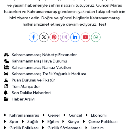
ve yaşam haberleriyle şehrin nabzını tutuyoruz. Güncel Maraş
haberleri ve Kahramanmaraş gündemini yakından takip etmek için
bizi ziyaret edin. Doğru ve güncel bilgilerle Kahramanmaraş
halkına hizmet etmeye devam ediyoruz. Test
Kahramanmaraş Nöbetçi Eczaneler
Kahramanmaraş Hava Durumu
Kahramanmaraş Namaz Vakitleri
Kahramanmaraş Trafik Yoğunluk Haritası
Puan Durumu ve Fikstür
Tüm Manşetler
Son Dakika Haberleri
Haber Arşivi
Kahramanmaraş
Genel
Güncel
Ekonomi
Spor
Sağlık
Eğitim
Künye
Çerez Politikası
Gizlilik Politikası
Gizlilik Sözleşmesi
İletişim