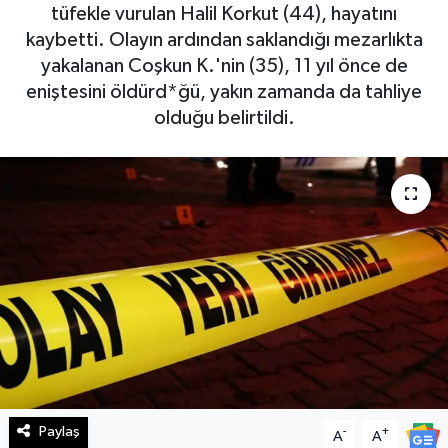
tüfekle vurulan Halil Korkut (44), hayatını
Haberde İnsan
kaybetti. Olayın ardından saklandığı mezarlıkta
yakalanan Coşkun K.'nin (35), 11 yıl önce de
Kültür Sanat
eniştesini öldürd*ğü, yakın zamanda da tahliye
olduğu belirtildi.
Magazin
Manşet Altı
Manşetler
Resmi İlan
Sağlık
Spor
Paylaş
-
+
A
A
SürManşet