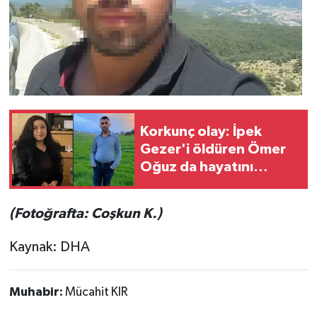
Korkunç olay: İpek
Gezer'i öldüren Ömer
Oğuz da hayatını
kaybetti
(Fotoğrafta: Coşkun K.)
Kaynak: DHA
Muhabir:
Mücahit KIR