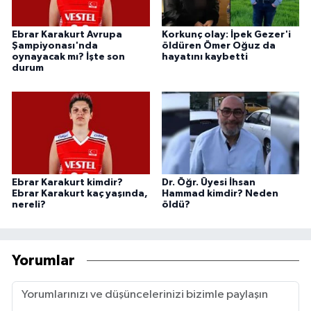
Ebrar Karakurt Avrupa
Korkunç olay: İpek Gezer'i
Şampiyonası'nda
öldüren Ömer Oğuz da
oynayacak mı? İşte son
hayatını kaybetti
durum
Ebrar Karakurt kimdir?
Dr. Öğr. Üyesi İhsan
Ebrar Karakurt kaç yaşında,
Hammad kimdir? Neden
nereli?
öldü?
Yorumlar