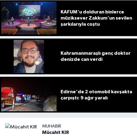
KAFUM'u dolduran binlerce
müziksever Zakkum'un sevilen
şarkılarıyla coştu
Kahramanmaraşlı genç doktor
denizde can verdi
Edirne'de 2 otomobil kavşakta
çarpıştı: 9 ağır yaralı
MUHABIR
Mücahit KIR