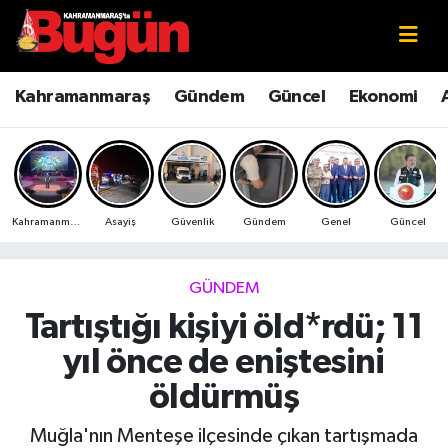
Kahramanmaraş
Kahramanmaraş Nöbetçi Eczaneler
Kahramanmaraş
Gündem
Güncel
Ekonomi
Kahramanmaraş Sokak Röportajları
Kahramanmaraş Hava Durumu
Bilim ve Teknoloji
Kahramanmaraş Namaz Vakitleri
Kahramanmaraş
Asayiş
Güvenlik
Gündem
Genel
Güncel
Çevre
Kahramanmaraş Trafik Yoğunluk Haritası
Eğitim
Süper Lig Puan Durumu ve Fikstür
GÜNDEM
Tartıştığı kişiyi öld*rdü; 11
Ekonomi
Tüm Manşetler
yıl önce de eniştesini
Genel
Son Dakika Haberleri
öldürmüş
Güncel
Haber Arşivi
Muğla'nın Menteşe ilçesinde çıkan tartışmada