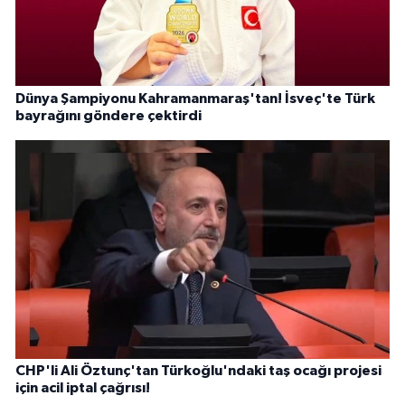
Dünya Şampiyonu Kahramanmaraş'tan! İsveç'te Türk
bayrağını göndere çektirdi
CHP'li Ali Öztunç'tan Türkoğlu'ndaki taş ocağı projesi
için acil iptal çağrısı!