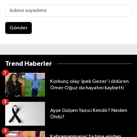
Gönder
Trend Haberler
1
Korkunç olay: İpek Gezer'i öldüren
Ömer Oğuz da hayatını kaybetti
2
Ayşe Gülşen Yazıcı Kimdir? Neden
Öldü?
3
Kahramanmaraş'ta bina aniden