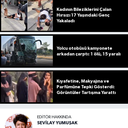
Kadının Bileziklerini Çalan
Hırsızı 17 Yaşındaki Genç
Yakaladı
Yolcu otobüsü kamyonete
arkadan çarptı: 1 ölü, 15 yaralı
Kıyafetine, Makyajına ve
Parfümüne Tepki Gösterdi:
Görüntüler Tartışma Yarattı
EDITÖR HAKKINDA
SEVİLAY YUMUŞAK