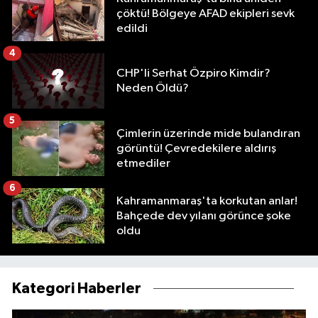
çöktü! Bölgeye AFAD ekipleri sevk
edildi
4
CHP'li Serhat Özpiro Kimdir?
Neden Öldü?
5
Çimlerin üzerinde mide bulandıran
görüntü! Çevredekilere aldırış
etmediler
6
Kahramanmaraş'ta korkutan anlar!
Bahçede dev yılanı görünce şoke
oldu
Kategori Haberler