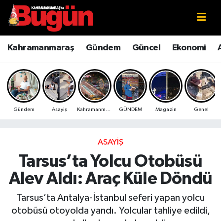
Kahramanmaraş
Kahramanmaraş Nöbetçi Eczaneler
Kahramanmaraş
Gündem
Güncel
Ekonomi
Kahramanmaraş Sokak Röportajları
Kahramanmaraş Hava Durumu
Bilim ve Teknoloji
Kahramanmaraş Namaz Vakitleri
Gündem
Asayiş
Kahramanmaraş
GÜNDEM
Magazin
Genel
Çevre
Kahramanmaraş Trafik Yoğunluk Haritası
Eğitim
Süper Lig Puan Durumu ve Fikstür
ASAYIŞ
Tarsus’ta Yolcu Otobüsü
Ekonomi
Tüm Manşetler
Alev Aldı: Araç Küle Döndü
Genel
Son Dakika Haberleri
Tarsus’ta Antalya-İstanbul seferi yapan yolcu
otobüsü otoyolda yandı. Yolcular tahliye edildi,
Güncel
Haber Arşivi