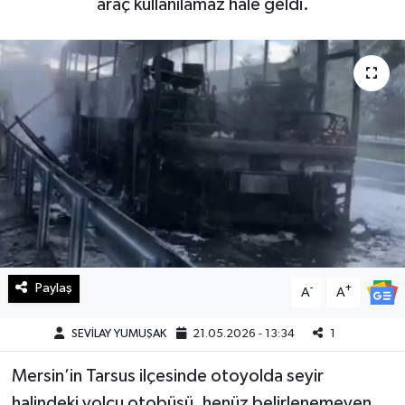
araç kullanılamaz hale geldi.
Haberde İnsan
Kültür Sanat
Magazin
Manşet Altı
Manşetler
Resmi İlan
Paylaş
-
+
A
A
Sağlık
SEVİLAY YUMUŞAK
21.05.2026 - 13:34
1
Spor
Mersin’in Tarsus ilçesinde otoyolda seyir
SürManşet
halindeki yolcu otobüsü, henüz belirlenemeyen