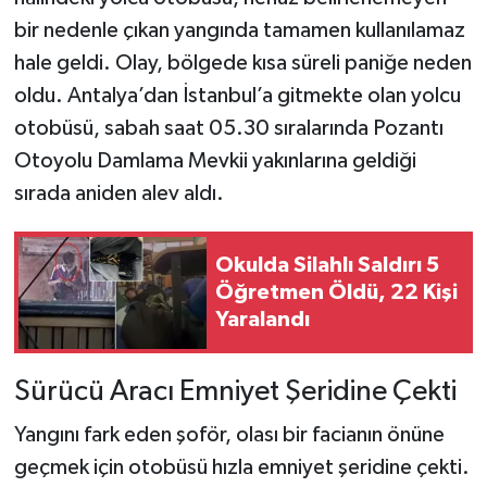
bir nedenle çıkan yangında tamamen kullanılamaz
Teknoloji
hale geldi. Olay, bölgede kısa süreli paniğe neden
oldu. Antalya’dan İstanbul’a gitmekte olan yolcu
Yaşam
otobüsü, sabah saat 05.30 sıralarında Pozantı
Otoyolu Damlama Mevkii yakınlarına geldiği
KAHRAMANMARAŞ
sırada aniden alev aldı.
Okulda Silahlı Saldırı 5
Öğretmen Öldü, 22 Kişi
Yaralandı
Sürücü Aracı Emniyet Şeridine Çekti
Yangını fark eden şoför, olası bir facianın önüne
geçmek için otobüsü hızla emniyet şeridine çekti.