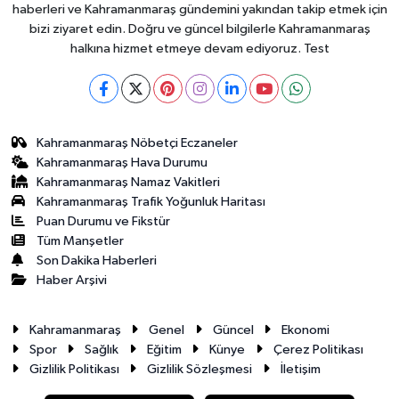
haberleri ve Kahramanmaraş gündemini yakından takip etmek için
bizi ziyaret edin. Doğru ve güncel bilgilerle Kahramanmaraş
halkına hizmet etmeye devam ediyoruz. Test
Kahramanmaraş Nöbetçi Eczaneler
Kahramanmaraş Hava Durumu
Kahramanmaraş Namaz Vakitleri
Kahramanmaraş Trafik Yoğunluk Haritası
Puan Durumu ve Fikstür
Tüm Manşetler
Son Dakika Haberleri
Haber Arşivi
Kahramanmaraş
Genel
Güncel
Ekonomi
Spor
Sağlık
Eğitim
Künye
Çerez Politikası
Gizlilik Politikası
Gizlilik Sözleşmesi
İletişim