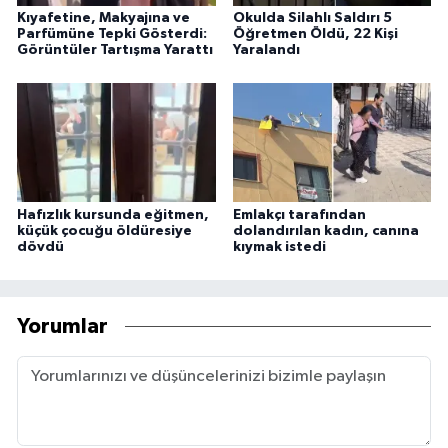
Kıyafetine, Makyajına ve
Okulda Silahlı Saldırı 5
Parfümüne Tepki Gösterdi:
Öğretmen Öldü, 22 Kişi
Görüntüler Tartışma Yarattı
Yaralandı
Hafızlık kursunda eğitmen,
Emlakçı tarafından
küçük çocuğu öldüresiye
dolandırılan kadın, canına
dövdü
kıymak istedi
Yorumlar