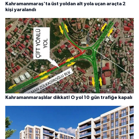
Kahramanmaraş'ta üst yoldan alt yola uçan araçta 2
kişi yaralandı
Kahramanmaraşlılar dikkat! O yol 10 gün trafiğe kapalı