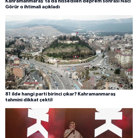
Kahramanmaraş’ta da hissedilen deprem sonrası Naci
Görür o ihtimali açıkladı
81 ilde hangi parti birinci çıkar? Kahramanmaraş
tahmini dikkat çekti!