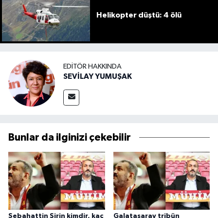
Helikopter düştü: 4 ölü
EDITÖR HAKKINDA
SEVİLAY YUMUŞAK
Bunlar da ilginizi çekebilir
Sebahattin Şirin kimdir, kaç
Galatasaray tribün