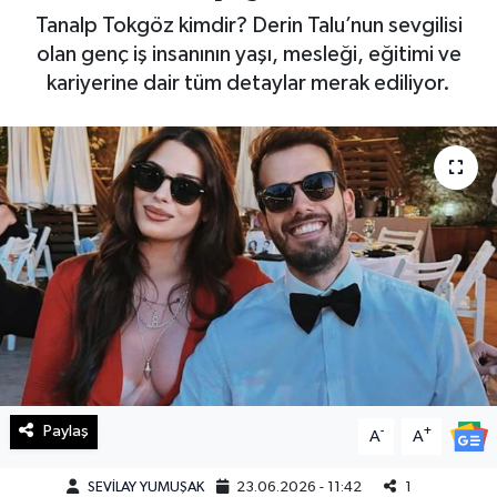
Tanalp Tokgöz kimdir? Derin Talu’nun sevgilisi
Haberde İnsan
olan genç iş insanının yaşı, mesleği, eğitimi ve
kariyerine dair tüm detaylar merak ediliyor.
Kültür Sanat
Magazin
Manşet Altı
Manşetler
Resmi İlan
Sağlık
Paylaş
-
+
Spor
A
A
SEVİLAY YUMUŞAK
23.06.2026 - 11:42
1
SürManşet