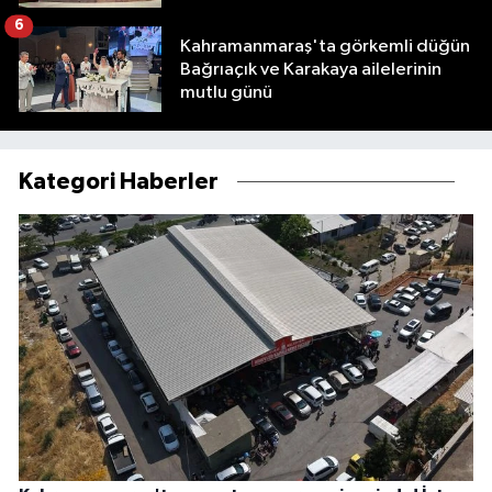
6
Kahramanmaraş'ta görkemli düğün
Bağrıaçık ve Karakaya ailelerinin
mutlu günü
Kategori Haberler