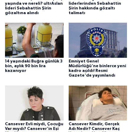
yaşında ve nereli? ultrAslan
liderlerinden Sebahattin
lideri Sebahattin Şirin
Şirin hakkında gözaltı
gözaltına alındı
talimatı
14 yaşındaki Buğra günlük 3
Emniyet Genel
bin, aylık 90 bin lira
Müdürlüğü'ne binlerce yeni
kazanıyor
kadro açıldı! Resmi
Gazete'de yayımlandı
Cansever Evli miydi, Çocuğu
Cansever Kimdir, Gerçek
Var mıydı? Cansever’in Eşi
Adı Nedir? Cansever Kaç