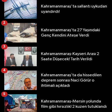
Kahramanmaraş'ta sallantı uykudan
uyandırdı!
2
Kahramanmaraş’ta 27 Yaşındaki
Genç Kendini Ateşe Verdi
3
Kahramanmaraş-Kayseri Arası 2
Saate Düşecek! Tarih Verildi
4
Kahramanmaraş’ta da hissedilen
deprem sonrası Naci Görür o
ihtimali açıkladı
5
Kahramanmaraş-Mersin yolunda
film gibi hırsızlık! 2 kuzen tutuklandı