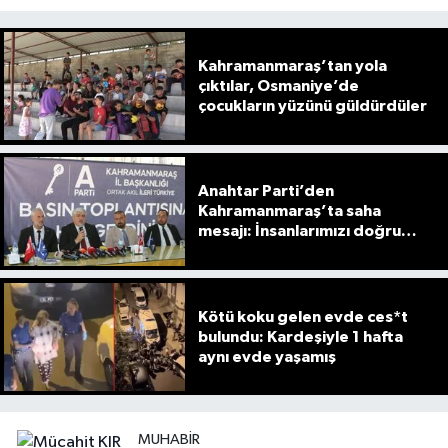
Kahramanmaraş’tan yola
çıktılar, Osmaniye’de
çocukların yüzünü güldürdüler
Anahtar Parti’den
Kahramanmaraş’ta saha
mesajı: İnsanlarımızı doğru
anlamak için sahadayız
Kötü koku gelen evde ces*t
bulundu: Kardeşiyle 1 hafta
aynı evde yaşamış
MUHABIR