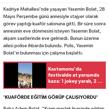
Kadriye Mahallesi'nde yaşayan Yasemin Bolat, 28
Teknoloji
Mayıs Perşembe günü annesiyle stajyer olarak
görev yaptığı kuaför salonuna gitti. Bir süre sonra
Yaşam
annesinin eve dönmesini isteyen Yasemin Bolat,
KAHRAMANMARAŞ
akşam saatlerinde eve gelmedi. Bunun üzerine
ailesi polise ihbarda bulundu. Polis, Yasemin
Bolat'ın bulunması için çalışma başlattı.
Kastamonu'da
festivalde at yarışında
kaza: 1 jokey yaralı, 2 at
öldü
'KUAFÖRDE EĞİTİM GÖRÜP ÇALIŞIYORDU'
Baba Adem Bolat, "Kızım meslek lisesinde eğitim