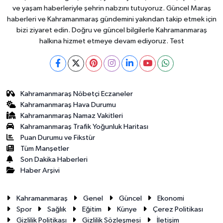
ve yaşam haberleriyle şehrin nabzını tutuyoruz. Güncel Maraş
haberleri ve Kahramanmaraş gündemini yakından takip etmek için
bizi ziyaret edin. Doğru ve güncel bilgilerle Kahramanmaraş
halkına hizmet etmeye devam ediyoruz. Test
Kahramanmaraş Nöbetçi Eczaneler
Kahramanmaraş Hava Durumu
Kahramanmaraş Namaz Vakitleri
Kahramanmaraş Trafik Yoğunluk Haritası
Puan Durumu ve Fikstür
Tüm Manşetler
Son Dakika Haberleri
Haber Arşivi
Kahramanmaraş
Genel
Güncel
Ekonomi
Spor
Sağlık
Eğitim
Künye
Çerez Politikası
Gizlilik Politikası
Gizlilik Sözleşmesi
İletişim