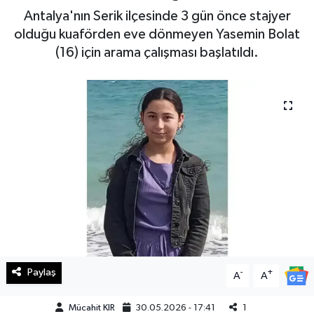
Antalya'nın Serik ilçesinde 3 gün önce stajyer
Haberde İnsan
olduğu kuaförden eve dönmeyen Yasemin Bolat
(16) için arama çalışması başlatıldı.
Kültür Sanat
Magazin
Manşet Altı
Manşetler
Resmi İlan
Sağlık
Paylaş
-
+
Spor
A
A
Mücahit KIR
30.05.2026 - 17:41
1
SürManşet