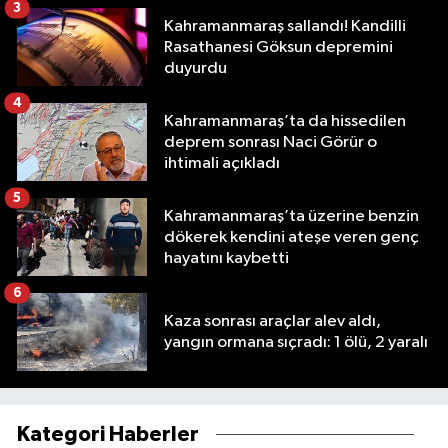
3
Kahramanmaraş sallandı! Kandilli
Rasathanesi Göksun depremini
duyurdu
4
Kahramanmaraş’ta da hissedilen
deprem sonrası Naci Görür o
ihtimali açıkladı
5
Kahramanmaraş’ta üzerine benzin
dökerek kendini ateşe veren genç
hayatını kaybetti
6
Kaza sonrası araçlar alev aldı,
yangın ormana sıçradı: 1 ölü, 2 yaralı
Kategori Haberler