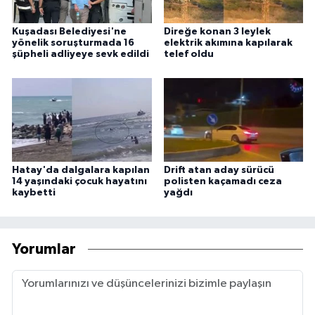
Kuşadası Belediyesi'ne
Direğe konan 3 leylek
yönelik soruşturmada 16
elektrik akımına kapılarak
şüpheli adliyeye sevk edildi
telef oldu
Hatay'da dalgalara kapılan
Drift atan aday sürücü
14 yaşındaki çocuk hayatını
polisten kaçamadı ceza
kaybetti
yağdı
Yorumlar