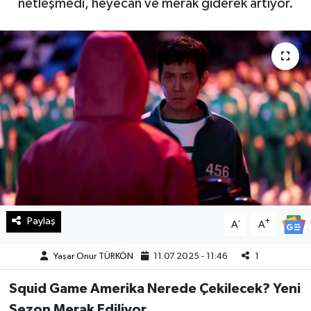
netleşmedi, heyecan ve merak giderek artıyor.
Haberde İnsan
Kültür Sanat
Magazin
Manşet Altı
Manşetler
Resmi İlan
Paylaş
-
+
A
A
Sağlık
Yaşar Onur TÜRKÖN
11.07.2025 - 11:46
1
Spor
Squid Game Amerika Nerede Çekilecek? Yeni
SürManşet
Sezon Merak Ediliyor