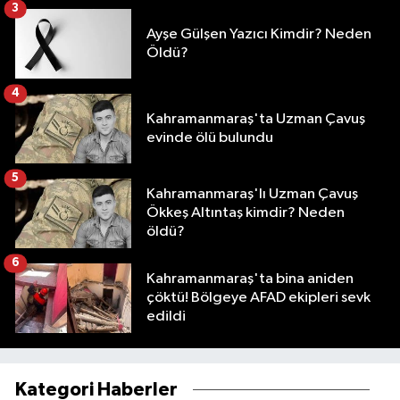
3
Ayşe Gülşen Yazıcı Kimdir? Neden
Öldü?
4
Kahramanmaraş'ta Uzman Çavuş
evinde ölü bulundu
5
Kahramanmaraş'lı Uzman Çavuş
Ökkeş Altıntaş kimdir? Neden
öldü?
6
Kahramanmaraş'ta bina aniden
çöktü! Bölgeye AFAD ekipleri sevk
edildi
Kategori Haberler