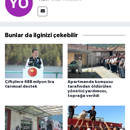
Bunlar da ilginizi çekebilir
Çiftçilere 688 milyon lira
Apartmanda komşusu
tarımsal destek
tarafından öldürülen
yönetici yardımcısı,
toprağa verildi