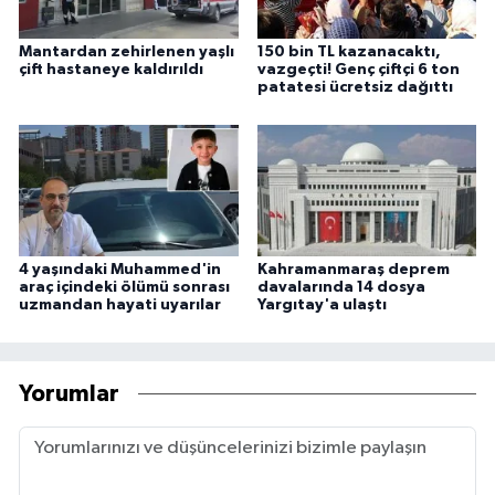
Mantardan zehirlenen yaşlı
150 bin TL kazanacaktı,
çift hastaneye kaldırıldı
vazgeçti! Genç çiftçi 6 ton
patatesi ücretsiz dağıttı
4 yaşındaki Muhammed'in
Kahramanmaraş deprem
araç içindeki ölümü sonrası
davalarında 14 dosya
uzmandan hayati uyarılar
Yargıtay'a ulaştı
Yorumlar