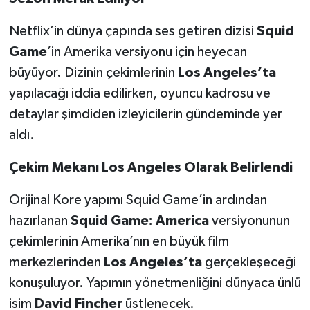
Netflix’in dünya çapında ses getiren dizisi
Squid
Teknoloji
Game
’in Amerika versiyonu için heyecan
Yaşam
büyüyor. Dizinin çekimlerinin
Los Angeles’ta
yapılacağı iddia edilirken, oyuncu kadrosu ve
KAHRAMANMARAŞ
detaylar şimdiden izleyicilerin gündeminde yer
aldı.
Çekim Mekanı Los Angeles Olarak Belirlendi
Orijinal Kore yapımı Squid Game’in ardından
hazırlanan
Squid Game: America
versiyonunun
çekimlerinin Amerika’nın en büyük film
merkezlerinden
Los Angeles’ta
gerçekleşeceği
konuşuluyor. Yapımın yönetmenliğini dünyaca ünlü
isim
David Fincher
üstlenecek.