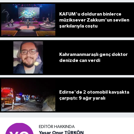
KAFUM'u dolduran binlerce
müziksever Zakkum'un sevilen
şarkılarıyla coştu
Kahramanmaraşlı genç doktor
denizde can verdi
Edirne'de 2 otomobil kavşakta
çarpıştı: 9 ağır yaralı
EDITÖR HAKKINDA
Yaşar Onur TÜRKÖN