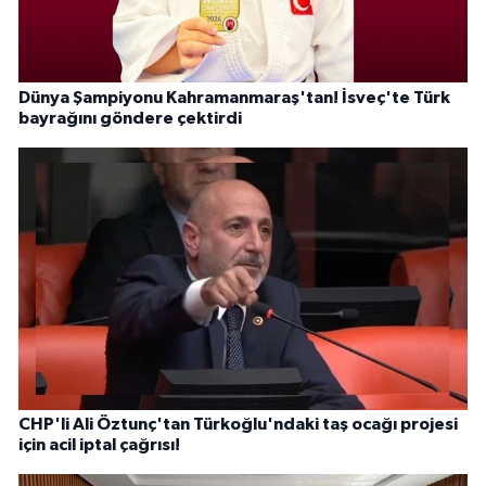
Dünya Şampiyonu Kahramanmaraş'tan! İsveç'te Türk
bayrağını göndere çektirdi
CHP'li Ali Öztunç'tan Türkoğlu'ndaki taş ocağı projesi
için acil iptal çağrısı!