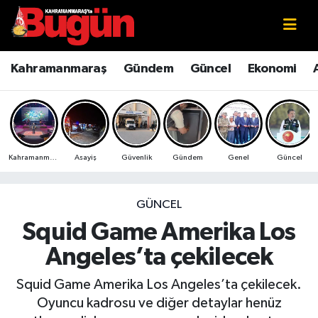
Kahramanmaraş
Kahramanmaraş Nöbetçi Eczaneler
Kahramanmaraş
Gündem
Güncel
Ekonomi
Kahramanmaraş Sokak Röportajları
Kahramanmaraş Hava Durumu
Bilim ve Teknoloji
Kahramanmaraş Namaz Vakitleri
Kahramanmaraş
Asayiş
Güvenlik
Gündem
Genel
Güncel
Çevre
Kahramanmaraş Trafik Yoğunluk Haritası
Eğitim
Süper Lig Puan Durumu ve Fikstür
GÜNCEL
Squid Game Amerika Los
Ekonomi
Tüm Manşetler
Angeles’ta çekilecek
Genel
Son Dakika Haberleri
Squid Game Amerika Los Angeles’ta çekilecek.
Oyuncu kadrosu ve diğer detaylar henüz
Güncel
Haber Arşivi