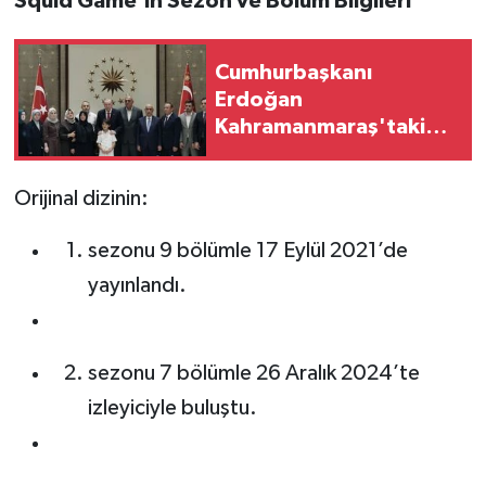
Squid Game’in Sezon ve Bölüm Bilgileri
Cumhurbaşkanı
Erdoğan
Kahramanmaraş'taki
saldırıda ölen
öğrencilerin ailesiyle
Orijinal dizinin:
görüştü
sezonu 9 bölümle 17 Eylül 2021’de
yayınlandı.
sezonu 7 bölümle 26 Aralık 2024’te
izleyiciyle buluştu.