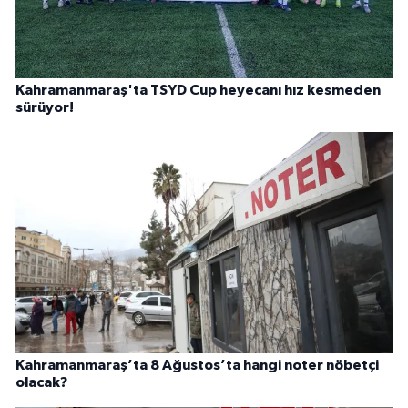
Kahramanmaraş'ta TSYD Cup heyecanı hız kesmeden
sürüyor!
Kahramanmaraş’ta 8 Ağustos’ta hangi noter nöbetçi
olacak?