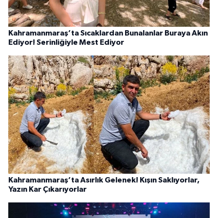
Kahramanmaraş’ta Sıcaklardan Bunalanlar Buraya Akın
Ediyor! Serinliğiyle Mest Ediyor
Kahramanmaraş’ta Asırlık Gelenek! Kışın Saklıyorlar,
Yazın Kar Çıkarıyorlar