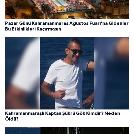
Pazar Günü Kahramanmaraş Ağustos Fuarı’na Gidenler
Bu Etkinlikleri Kaçırmasın
Kahramanmaraşlı Kaptan Şükrü Gök Kimdir? Neden
Öldü?