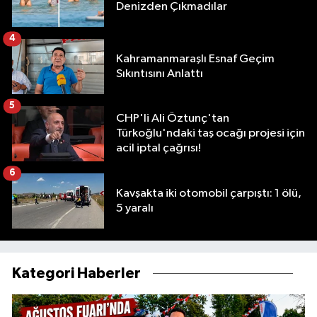
Denizden Çıkmadılar
4
Kahramanmaraşlı Esnaf Geçim
Sıkıntısını Anlattı
5
CHP'li Ali Öztunç'tan
Türkoğlu'ndaki taş ocağı projesi için
acil iptal çağrısı!
6
Kavşakta iki otomobil çarpıştı: 1 ölü,
5 yaralı
Kategori Haberler