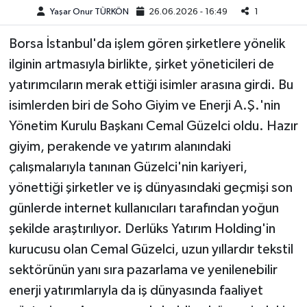
Yaşar Onur TÜRKÖN
26.06.2026 - 16:49
1
Teknoloji
Borsa İstanbul'da işlem gören şirketlere yönelik
ilginin artmasıyla birlikte, şirket yöneticileri de
Yaşam
yatırımcıların merak ettiği isimler arasına girdi. Bu
KAHRAMANMARAŞ
isimlerden biri de Soho Giyim ve Enerji A.Ş.'nin
Yönetim Kurulu Başkanı Cemal Güzelci oldu. Hazır
giyim, perakende ve yatırım alanındaki
çalışmalarıyla tanınan Güzelci'nin kariyeri,
yönettiği şirketler ve iş dünyasındaki geçmişi son
günlerde internet kullanıcıları tarafından yoğun
şekilde araştırılıyor. Derlüks Yatırım Holding'in
kurucusu olan Cemal Güzelci, uzun yıllardır tekstil
sektörünün yanı sıra pazarlama ve yenilenebilir
enerji yatırımlarıyla da iş dünyasında faaliyet