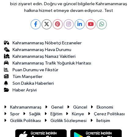
bizi ziyaret edin. Doğru ve güncel bilgilerle Kahramanmaraş
halkına hizmet etmeye devam ediyoruz. Test
Kahramanmaraş Nöbetçi Eczaneler
Kahramanmaraş Hava Durumu
Kahramanmaraş Namaz Vakitleri
Kahramanmaraş Trafik Yoğunluk Haritası
Puan Durumu ve Fikstür
Tüm Manşetler
Son Dakika Haberleri
Haber Arşivi
Kahramanmaraş
Genel
Güncel
Ekonomi
Spor
Sağlık
Eğitim
Künye
Çerez Politikası
Gizlilik Politikası
Gizlilik Sözleşmesi
İletişim