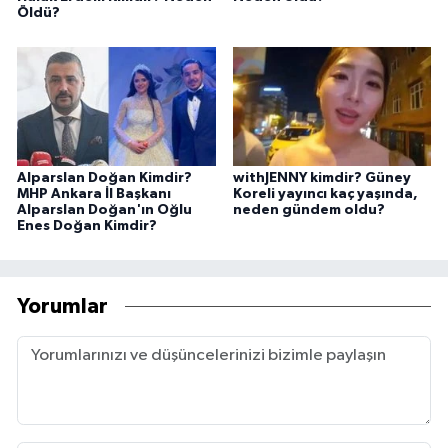
Öldü?
Alparslan Doğan Kimdir?
withJENNY kimdir? Güney
MHP Ankara İl Başkanı
Koreli yayıncı kaç yaşında,
Alparslan Doğan'ın Oğlu
neden gündem oldu?
Enes Doğan Kimdir?
Yorumlar