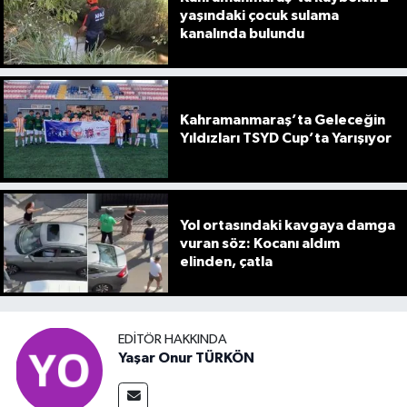
yaşındaki çocuk sulama
kanalında bulundu
Kahramanmaraş’ta Geleceğin
Yıldızları TSYD Cup’ta Yarışıyor
Yol ortasındaki kavgaya damga
vuran söz: Kocanı aldım
elinden, çatla
EDITÖR HAKKINDA
Yaşar Onur TÜRKÖN