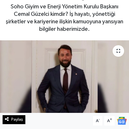
Soho Giyim ve Enerji Yönetim Kurulu Başkanı
Haberde İnsan
Cemal Güzelci kimdir? İş hayatı, yönettiği
şirketler ve kariyerine ilişkin kamuoyuna yansıyan
Kültür Sanat
bilgiler haberimizde.
Magazin
Manşet Altı
Manşetler
Resmi İlan
Sağlık
Spor
Paylaş
-
+
A
A
SürManşet