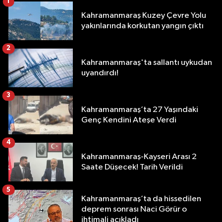
1
Kahramanmaraş Kuzey Çevre Yolu
yakınlarında korkutan yangın çıktı
2
Kahramanmaraş'ta sallantı uykudan
uyandırdı!
3
Kahramanmaraş’ta 27 Yaşındaki
Genç Kendini Ateşe Verdi
4
Kahramanmaraş-Kayseri Arası 2
Saate Düşecek! Tarih Verildi
5
Kahramanmaraş’ta da hissedilen
deprem sonrası Naci Görür o
ihtimali açıkladı