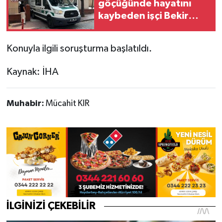
göçüğünde hayatını
kaybeden işçi Bekir
Çelik toprağa verildi
Konuyla ilgili soruşturma başlatıldı.
Kaynak: İHA
Muhabir:
Mücahit KIR