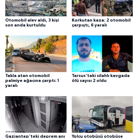
Otomobil alev aldı, 3 kişi
Korkutan kaza: 2 otomobil
son anda kurtuldu
çarpıştı, 6 yaralı
Takla atan otomobil
Tarsus'taki silahlı kavgada
palmiye ağacına çarptı: 1
ölü sayısı 2 oldu
yaralı
Gaziantep'teki deprem anı
Yolcu otobüsü otobüse