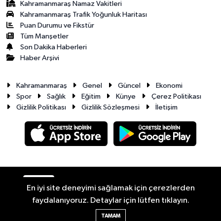
Kahramanmaraş Namaz Vakitleri
Kahramanmaraş Trafik Yoğunluk Haritası
Puan Durumu ve Fikstür
Tüm Manşetler
Son Dakika Haberleri
Haber Arşivi
Kahramanmaraş
Genel
Güncel
Ekonomi
Spor
Sağlık
Eğitim
Künye
Çerez Politikası
Gizlilik Politikası
Gizlilik Sözleşmesi
İletişim
RSS
Copyright © 2026. Her hakkı saklıdır.
En iyi site deneyimi sağlamak için çerezlerden
faydalanıyoruz. Detaylar için lütfen tıklayın.
Haber Yazılımı:
TE Bilişim
TAMAM