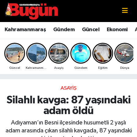
Kahramanmaraş
Kahramanmaraş Nöbetçi Eczaneler
Kahramanmaraş
Gündem
Güncel
Ekonomi
Kahramanmaraş Sokak Röportajları
Kahramanmaraş Hava Durumu
Bilim ve Teknoloji
Kahramanmaraş Namaz Vakitleri
Güncel
Kahramanmaraş
Asayiş
Gündem
Eğitim
Dünya
Çevre
Kahramanmaraş Trafik Yoğunluk Haritası
Eğitim
Süper Lig Puan Durumu ve Fikstür
ASAYIŞ
Silahlı kavga: 87 yaşındaki
Ekonomi
Tüm Manşetler
adam öldü
Genel
Son Dakika Haberleri
Adıyaman’ın Besni ilçesinde husumetli 2 yaşlı
adam arasında çıkan silahlı kavgada, 87 yaşındaki
Güncel
Haber Arşivi