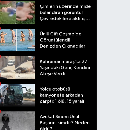
Çimlerin üzerinde mide
bulandıran görüntü!
Çevredekilere aldırış
etmediler
Ünlü Çift Çeşme’de
Görüntülendi!
Denizden Çıkmadılar
Kahramanmaraş’ta 27
Yaşındaki Genç Kendini
Ateşe Verdi
Yolcu otobüsü
kamyonete arkadan
çarptı: 1 ölü, 15 yaralı
Avukat Sinem Ünal
Başarıcı kimdir? Neden
öldü?