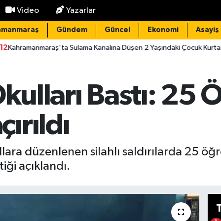
Video
Yazarlar
amanmaraş
Gündem
Güncel
Ekonomi
Asayiş
’ta Sulama Kanalına Düşen 2 Yaşındaki Çocuk Kurtarılamadı
2
Okulları Bastı: 25 
ırıldı
lara düzenlenen silahlı saldırılarda 25 öğr
iği açıklandı.