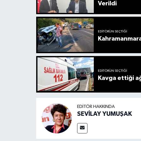
Verildi
EDITÖRÜN SEÇTIĞI
Kahramanmaraş’
EDITÖRÜN SEÇTIĞI
Kavga ettiği a
EDITÖR HAKKINDA
SEVİLAY YUMUŞAK