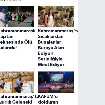
Kahramanmaraşlı
Kahramanmaraş’ta
Kaptan
Sıcaklardan
Teknesinde Ölü
Bunalanlar
Bulundu!
Buraya Akın
Ediyor!
Serinliğiyle
Mest Ediyor
Kahramanmaraş’ta
KAFUM'u
sırlık Gelenek!
dolduran