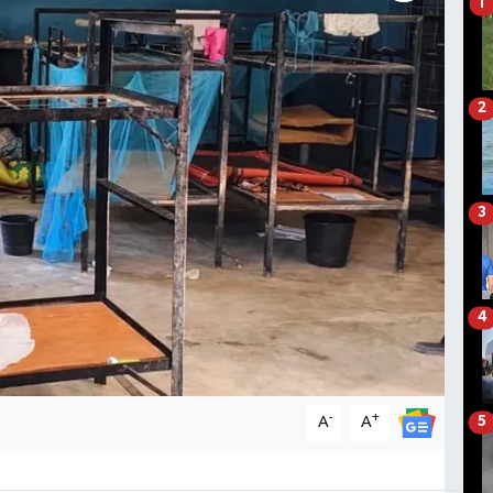
1
2
3
4
-
+
A
A
5