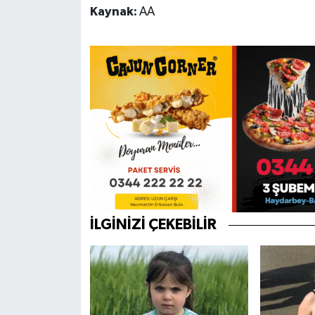
Kaynak:
AA