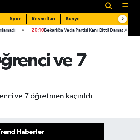
Spor
Resmi İlan
Künye
İletişim
0:10
Bekarlığa Veda Partisi Kanlı Bitti! Damat Adayı Cezaevine Girdi
Öğrenci ve 7
enci ve 7 öğretmen kaçırıldı.
Trend Haberler