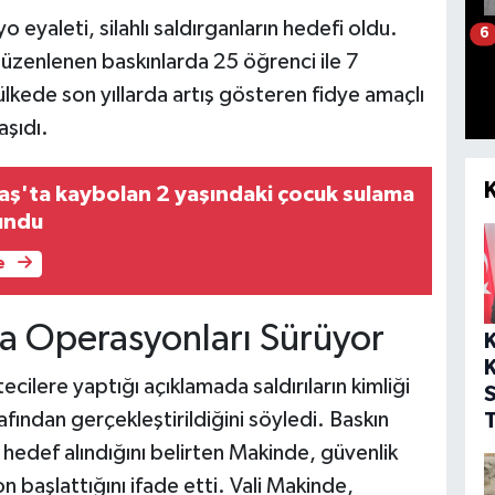
eyaleti, silahlı saldırganların hedefi oldu.
6
düzenlenen baskınlarda 25 öğrenci ile 7
 ülkede son yıllarda artış gösteren fidye amaçlı
aşıdı.
'ta kaybolan 2 yaşındaki çocuk sulama
undu
e
a Operasyonları Sürüyor
K
cilere yaptığı açıklamada saldırıların kimliği
afından gerçekleştirildiğini söyledi. Baskın
T
hedef alındığını belirten Makinde, güvenlik
başlattığını ifade etti. Vali Makinde,