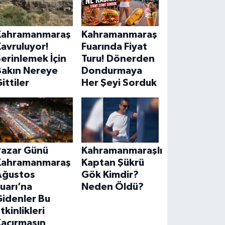
Kahramanmaraş
Kahramanmaraş
avruluyor!
Fuarında Fiyat
erinlemek İçin
Turu! Dönerden
Bakın Nereye
Dondurmaya
ittiler
Her Şeyi Sorduk
Pazar Günü
Kahramanmaraşlı
Kahramanmaraş
Kaptan Şükrü
Ağustos
Gök Kimdir?
uarı’na
Neden Öldü?
Gidenler Bu
tkinlikleri
Kaçırmasın