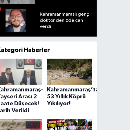
Kahramanmaraşlı genç
doktor denizde can
verdi
Kategori Haberler
Kahramanmaraş-
Kahramanmaraş’ta
ayseri Arası 2
53 Yıllık Köprü
Saate Düşecek!
Yıkılıyor!
arih Verildi