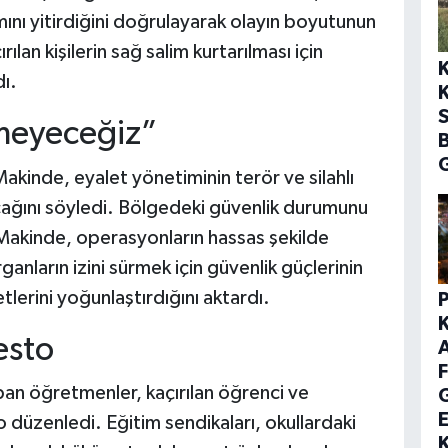
ını yitirdiğini doğrulayarak olayın boyutunun
rılan kişilerin sağ salim kurtarılması için
dı.
K
S
meyeceğiz”
G
Makinde, eyalet yönetiminin terör ve silahlı
acağını söyledi. Bölgedeki güvenlik durumunu
Makinde, operasyonların hassas şekilde
rganların izini sürmek için güvenlik güçlerinin
erini yoğunlaştırdığını aktardı.
esto
F
an öğretmenler, kaçırılan öğrenci ve
E
 düzenledi. Eğitim sendikaları, okullardaki