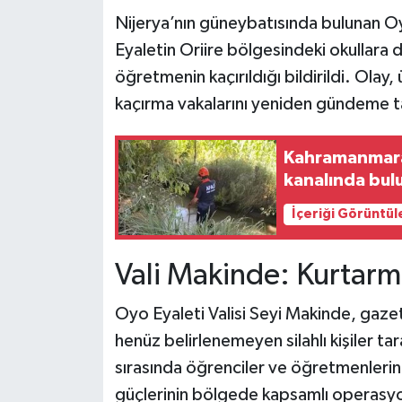
Nijerya’nın güneybatısında bulunan Oyo 
Teknoloji
Eyaletin Oriire bölgesindeki okullara 
öğretmenin kaçırıldığı bildirildi. Olay,
Yaşam
kaçırma vakalarını yeniden gündeme t
KAHRAMANMARAŞ
Kahramanmaraş
kanalında bul
İçeriği Görüntül
Vali Makinde: Kurtarm
Oyo Eyaleti Valisi Seyi Makinde, gazete
henüz belirlenemeyen silahlı kişiler tar
sırasında öğrenciler ve öğretmenlerin 
güçlerinin bölgede kapsamlı operasyon 