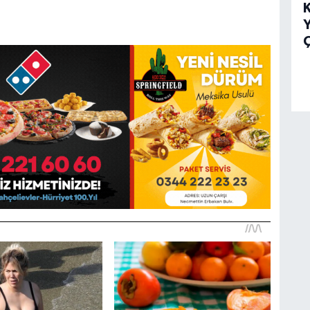
K
Y
Ç