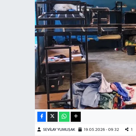
Haberde İnsan
Kültür Sanat
Magazin
Manşet Altı
Manşetler
Resmi İlan
Sağlık
Spor
SEVİLAY YUMUŞAK
19.05.2026 - 09:32
1
SürManşet