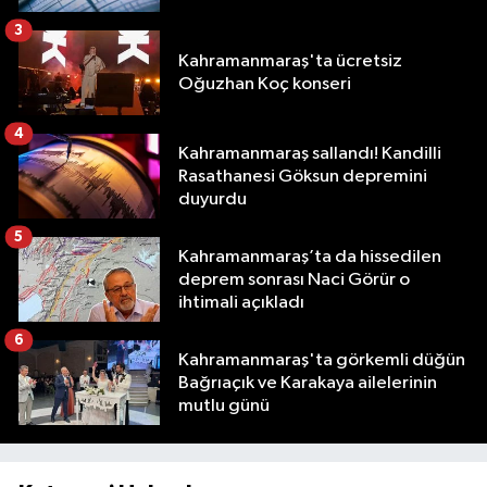
3
Kahramanmaraş'ta ücretsiz
Oğuzhan Koç konseri
4
Kahramanmaraş sallandı! Kandilli
Rasathanesi Göksun depremini
duyurdu
5
Kahramanmaraş’ta da hissedilen
deprem sonrası Naci Görür o
ihtimali açıkladı
6
Kahramanmaraş'ta görkemli düğün
Bağrıaçık ve Karakaya ailelerinin
mutlu günü