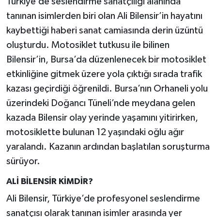
Türkiye’de seslendirme sanatçılığı alanında
tanınan isimlerden biri olan Ali Bilensir’in hayatını
Teknoloji
kaybettiği haberi sanat camiasında derin üzüntü
oluşturdu. Motosiklet tutkusu ile bilinen
Yaşam
Bilensir’in, Bursa’da düzenlenecek bir motosiklet
KAHRAMANMARAŞ
etkinliğine gitmek üzere yola çıktığı sırada trafik
kazası geçirdiği öğrenildi. Bursa’nın Orhaneli yolu
üzerindeki Doğancı Tüneli’nde meydana gelen
kazada Bilensir olay yerinde yaşamını yitirirken,
motosiklette bulunan 12 yaşındaki oğlu ağır
yaralandı. Kazanın ardından başlatılan soruşturma
sürüyor.
ALİ BİLENSİR KİMDİR?
Ali Bilensir, Türkiye’de profesyonel seslendirme
sanatçısı olarak tanınan isimler arasında yer