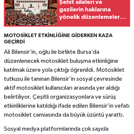
Şehit aileleri ve
gazilerin haklarına
yönelik düzenlemeleri
içeren kanun teklifi
görüşmeleri devam
MOTOSİKLET ETKİNLİĞİNE GİDERKEN KAZA
ediyor
GEÇİRDİ
Ali Bilensir’in, oğlu ile birlikte Bursa’da
düzenlenecek motosiklet buluşma etkinliğine
katılmak üzere yola çıktığı öğrenildi. Motosiklet
tutkusu ile tanınan Bilensir’in sosyal çevresinde
aktif motosiklet kullanıcıları arasında yer aldığı
belirtiliyor. Çeşitli organizasyonlara ve sürüş
etkinliklerine katıldığı ifade edilen Bilensir’in vefatı
motosiklet camiasında da büyük üzüntü yarattı.
Sosyal medya platformlarında çok sayıda