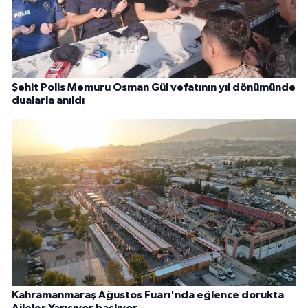
Şehit Polis Memuru Osman Gül vefatının yıl dönümünde
dualarla anıldı
Kahramanmaraş Ağustos Fuarı'nda eğlence dorukta
Aileler Yarışıyor başlıyor