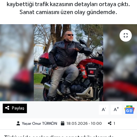
kaybettiği trafik kazasının detayları ortaya çıktı.
Haberde İnsan
Sanat camiasını üzen olay gündemde.
Kültür Sanat
Magazin
Manşet Altı
Manşetler
Resmi İlan
Sağlık
Paylaş
-
+
A
A
Spor
Yaşar Onur TÜRKÖN
18.05.2026 - 10:00
1
SürManşet