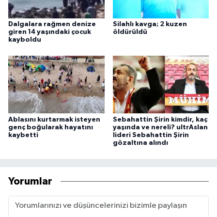
Dalgalara rağmen denize
Silahlı kavga; 2 kuzen
giren 14 yaşındaki çocuk
öldürüldü
kayboldu
Ablasını kurtarmak isteyen
Sebahattin Şirin kimdir, kaç
genç boğularak hayatını
yaşında ve nereli? ultrAslan
kaybetti
lideri Sebahattin Şirin
gözaltına alındı
Yorumlar