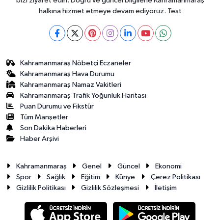
bizi ziyaret edin. Doğru ve güncel bilgilerle Kahramanmaraş
halkına hizmet etmeye devam ediyoruz. Test
Kahramanmaraş Nöbetçi Eczaneler
Kahramanmaraş Hava Durumu
Kahramanmaraş Namaz Vakitleri
Kahramanmaraş Trafik Yoğunluk Haritası
Puan Durumu ve Fikstür
Tüm Manşetler
Son Dakika Haberleri
Haber Arşivi
Kahramanmaraş
Genel
Güncel
Ekonomi
Spor
Sağlık
Eğitim
Künye
Çerez Politikası
Gizlilik Politikası
Gizlilik Sözleşmesi
İletişim