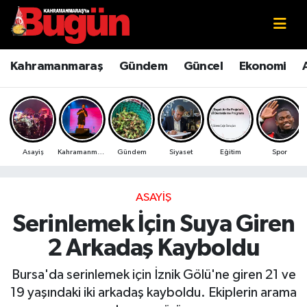
Kahramanmaraş
Kahramanmaraş Nöbetçi Eczaneler
Kahramanmaraş
Gündem
Güncel
Ekonomi
Kahramanmaraş Sokak Röportajları
Kahramanmaraş Hava Durumu
Bilim ve Teknoloji
Kahramanmaraş Namaz Vakitleri
Asayiş
Kahramanmaraş
Gündem
Siyaset
Eğitim
Spor
Çevre
Kahramanmaraş Trafik Yoğunluk Haritası
Eğitim
Süper Lig Puan Durumu ve Fikstür
ASAYIŞ
Serinlemek İçin Suya Giren
Ekonomi
Tüm Manşetler
2 Arkadaş Kayboldu
Genel
Son Dakika Haberleri
Bursa'da serinlemek için İznik Gölü'ne giren 21 ve
19 yaşındaki iki arkadaş kayboldu. Ekiplerin arama
Güncel
Haber Arşivi