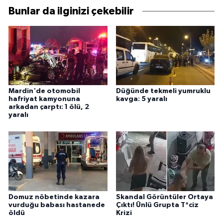
Bunlar da ilginizi çekebilir
Mardin'de otomobil
Düğünde tekmeli yumruklu
hafriyat kamyonuna
kavga: 5 yaralı
arkadan çarptı: 1 ölü, 2
yaralı
Domuz nöbetinde kazara
Skandal Görüntüler Ortaya
vurduğu babası hastanede
Çıktı! Ünlü Grupta T*ciz
öldü
Krizi