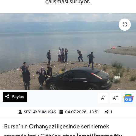
çalışması sürüyor.
Haberde İnsan
Kültür Sanat
Magazin
Manşet Altı
Manşetler
Resmi İlan
Paylaş
-
+
A
A
Sağlık
SEVİLAY YUMUŞAK
04.07.2026 - 13:51
1
Spor
Bursa'nın Orhangazi ilçesinde serinlemek
SürManşet