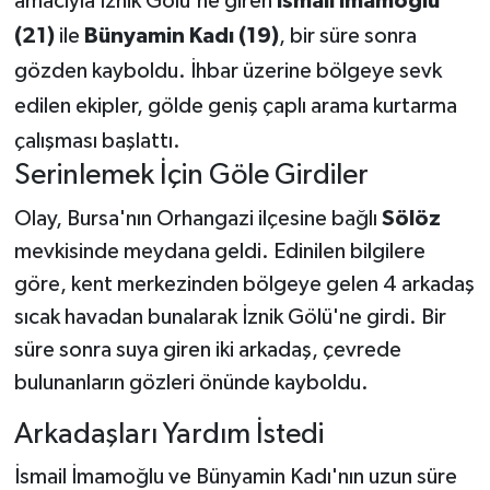
amacıyla İznik Gölü'ne giren
İsmail İmamoğlu
(21)
ile
Bünyamin Kadı (19)
, bir süre sonra
Teknoloji
gözden kayboldu. İhbar üzerine bölgeye sevk
edilen ekipler, gölde geniş çaplı arama kurtarma
Yaşam
çalışması başlattı.
KAHRAMANMARAŞ
Serinlemek İçin Göle Girdiler
Olay, Bursa'nın Orhangazi ilçesine bağlı
Sölöz
mevkisinde meydana geldi. Edinilen bilgilere
göre, kent merkezinden bölgeye gelen 4 arkadaş
sıcak havadan bunalarak İznik Gölü'ne girdi. Bir
süre sonra suya giren iki arkadaş, çevrede
bulunanların gözleri önünde kayboldu.
Arkadaşları Yardım İstedi
İsmail İmamoğlu ve Bünyamin Kadı'nın uzun süre