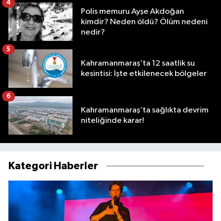
4
Polis memuru Ayşe Akdoğan
kimdir? Neden öldü? Ölüm nedeni
nedir?
5
Kahramanmaraş’ta 12 saatlik su
kesintisi: İşte etkilenecek bölgeler
6
Kahramanmaraş’ta sağlıkta devrim
niteliğinde karar!
Kategori Haberler