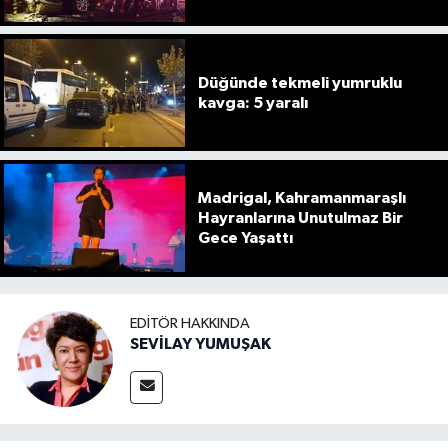
Düğünde tekmeli yumruklu
kavga: 5 yaralı
Madrigal, Kahramanmaraşlı
Hayranlarına Unutulmaz Bir
Gece Yaşattı
EDITÖR HAKKINDA
SEVİLAY YUMUŞAK