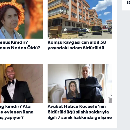
i
renus Kimdir?
Komşu kavgası can aldı! 58
renus Neden Öldü?
yaşındaki adam öldürüldü
ğ kimdir? Ata
Avukat Hatice Kocaefe'nin
le evlenen Rana
öldürüldüğü silahlı saldırıyla
iş yapıyor?
ilgili 7 sanık hakkında gelişme