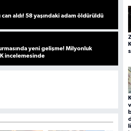
can aldı! 58 yaşındaki adam öldürüldü
rmasında yeni gelişme! Milyonluk
K incelemesinde
v
b
d
l