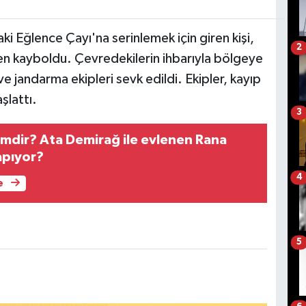
ki Eğlence Çayı'na serinlemek için giren kişi,
2
den kayboldu. Çevredekilerin ihbarıyla bölgeye
ve jandarma ekipleri sevk edildi. Ekipler, kayıp
şlattı.
3
mdir? Ata Demirağ ile evlenen Rana
apıyor?
4
e
5