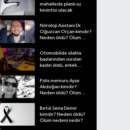
mahallede planlı su
kesintisi olacak
Nöroloji Asistanı Dr.
Oğuzcan Orçan kimdir?
Neden öldü? Ölüm
nedeni nedir?
Otomobilde silahla
başlarından vurulan
kadın öldü, erkek
yaralandı
Polis memuru Ayşe
Akdoğan kimdir?
Neden öldü? Ölüm
nedeni nedir?
Betül Sena Demir
kimdir? Neden öldü?
Ölüm nedeni nedir?