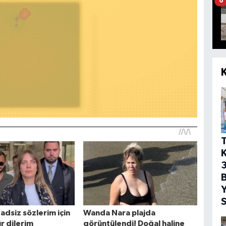
6
T
3
Y
S