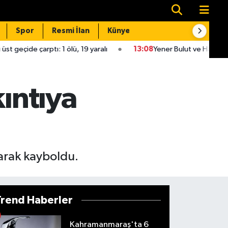
Spor
Resmi İlan
Künye
İletişim
ptı: 1 ölü, 19 yaralı
13:08
Yener Bulut ve Haktan Yavuz KAFU
kıntıya
larak kayboldu.
Trend Haberler
Kahramanmaraş'ta 6