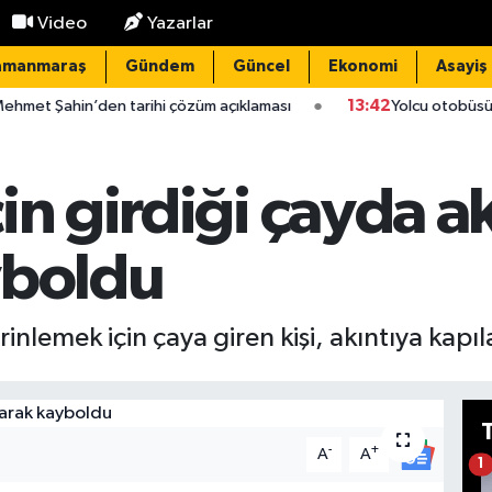
Video
Yazarlar
amanmaraş
Gündem
Güncel
Ekonomi
Asayiş
’den tarihi çözüm açıklaması
13:42
Yolcu otobüsü üst geçide çar
in girdiği çayda a
yboldu
rinlemek için çaya giren kişi, akıntıya kapı
-
+
A
A
1