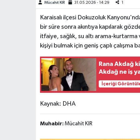
Mücahit KIR
31.05.2026 - 14:29
1
Haberde İnsan
Karaisalı ilçesi Dokuzoluk Kanyonu'nda
bir süre sonra akıntıya kapılarak göz
Kültür Sanat
itfaiye, sağlık, su altı arama-kurtarma 
Magazin
kişiyi bulmak için geniş çaplı çalışma ba
Manşet Altı
Rana Akdağ ki
Akdağ ne iş y
Manşetler
İçeriği Görüntül
Resmi İlan
Kaynak: DHA
Sağlık
Spor
Muhabir:
Mücahit KIR
SürManşet