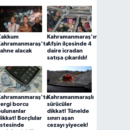
Zakkum
Kahramanmaraş'ın
Kahramanmaraş'ta
Afşin ilçesinde 4
sahne alacak
daire icradan
satışa çıkarıldı!
Kahramanmaraş'ta
Kahramanmaraşlı
ergi borcu
sürücüler
ulunanlar
dikkat! Tünelde
ikkat! Borçlular
sınırı aşan
istesinde
cezayı yiyecek!