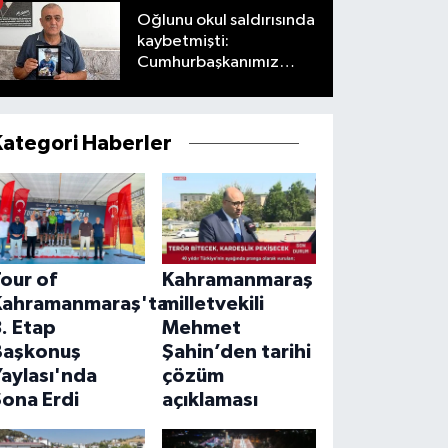
Oğlunu okul saldırısında
kaybetmişti:
Cumhurbaşkanımız
taleplerimizi olumlu
karşıladı
Kategori Haberler
our of
Kahramanmaraş
Kahramanmaraş'ta
milletvekili
. Etap
Mehmet
Başkonuş
Şahin’den tarihi
aylası'nda
çözüm
ona Erdi
açıklaması