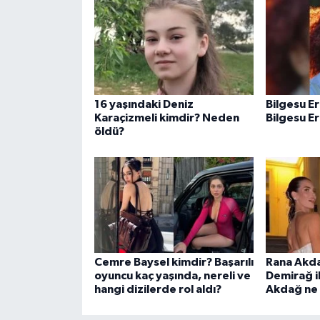
16 yaşındaki Deniz
Bilgesu E
Karaçizmeli kimdir? Neden
Bilgesu E
öldü?
Cemre Baysel kimdir? Başarılı
Rana Akda
oyuncu kaç yaşında, nereli ve
Demirağ i
hangi dizilerde rol aldı?
Akdağ ne 