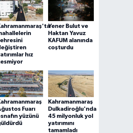
Kahramanmaraş'ta
Yener Bulut ve
ahallelerin
Haktan Yavuz
ehresini
KAFUM alanında
eğiştiren
coşturdu
atırımlar hız
kesmiyor
Kahramanmaraş
Kahramanmaraş
Ağustos Fuarı
Dulkadiroğlu'nda
esnafın yüzünü
45 milyonluk yol
güldürdü
yatırımını
tamamladı