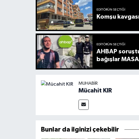
EDITÖRÜN SEÇTIĞI
Komşu kavgası 
EDITÖRÜN SEÇTIĞI
AHBAP soruştu
bağışlar MASA
MUHABIR
Mücahit KIR
Bunlar da ilginizi çekebilir