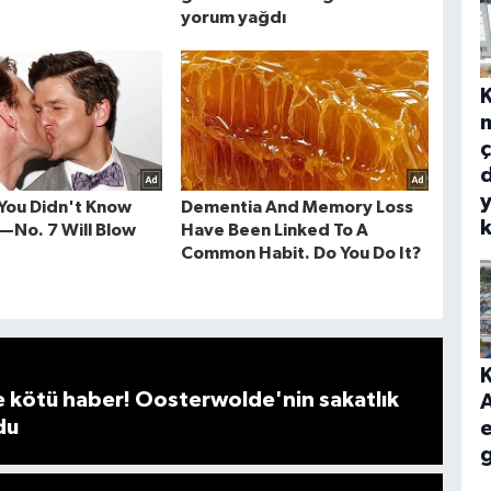
m
ç
d
y
 kötü haber! Oosterwolde'nin sakatlık
du