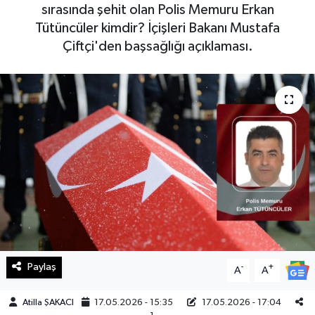
sırasında şehit olan Polis Memuru Erkan
Haberde İnsan
Tütüncüler kimdir? İçişleri Bakanı Mustafa
Çiftçi'den başsağlığı açıklaması.
Kültür Sanat
Magazin
Manşet Altı
Manşetler
Resmi İlan
Sağlık
Paylaş
-
+
A
A
Spor
Atilla ŞAKACI
17.05.2026 - 15:35
17.05.2026 - 17:04
SürManşet