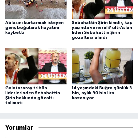
Ablasını kurtarmak isteyen
Sebahattin Şirin kimdir, kaç
genç boğularak hayatını
yaşında ve nereli? ultrAslan
kaybetti
lideri Sebahattin Şirin
gözaltına alındı
Galatasaray tribün
14 yaşındaki Buğra günlük 3
liderlerinden Sebahattin
bin, aylık 90 bin lira
Şirin hakkında gözaltı
kazanıyor
talimatı
Yorumlar