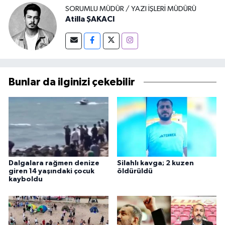
SORUMLU MÜDÜR / YAZI İŞLERI MÜDÜRÜ
Atilla ŞAKACI
Bunlar da ilginizi çekebilir
Dalgalara rağmen denize
Silahlı kavga; 2 kuzen
giren 14 yaşındaki çocuk
öldürüldü
kayboldu