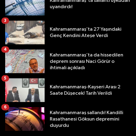
Kahramanmaraş'ta sallantı uykudan
uyandırdı!
3
Kahramanmaraş’ta 27 Yaşındaki
Genç Kendini Ateşe Verdi
4
Kahramanmaraş’ta da hissedilen
deprem sonrası Naci Görür o
ihtimali açıkladı
5
Kahramanmaraş-Kayseri Arası 2
Saate Düşecek! Tarih Verildi
6
Kahramanmaraş sallandı! Kandilli
Rasathanesi Göksun depremini
duyurdu