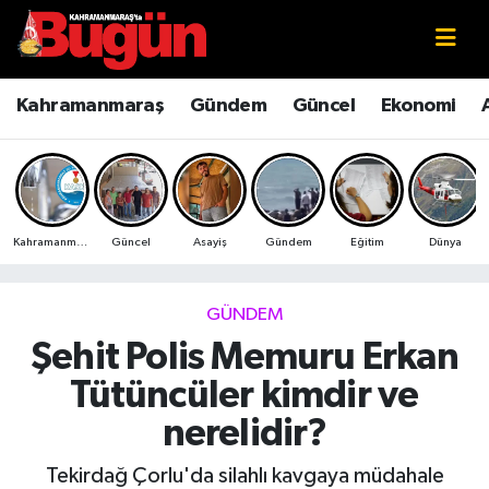
Kahramanmaraş
Kahramanmaraş Nöbetçi Eczaneler
Kahramanmaraş
Gündem
Güncel
Ekonomi
Kahramanmaraş Sokak Röportajları
Kahramanmaraş Hava Durumu
Bilim ve Teknoloji
Kahramanmaraş Namaz Vakitleri
Kahramanmaraş
Güncel
Asayiş
Gündem
Eğitim
Dünya
Çevre
Kahramanmaraş Trafik Yoğunluk Haritası
Eğitim
Süper Lig Puan Durumu ve Fikstür
GÜNDEM
Şehit Polis Memuru Erkan
Ekonomi
Tüm Manşetler
Tütüncüler kimdir ve
Genel
Son Dakika Haberleri
nerelidir?
Güncel
Haber Arşivi
Tekirdağ Çorlu'da silahlı kavgaya müdahale