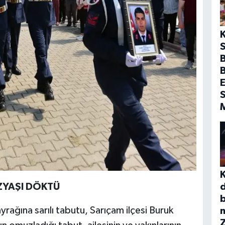
S
B
E
S
ZYAŞI DÖKTÜ
b
yrağına sarılı tabutu, Sarıçam ilçesi Buruk