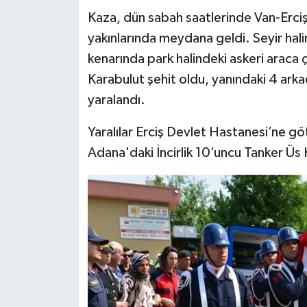
Kaza, dün sabah saatlerinde Van-Erciş 
Teknoloji
yakınlarında meydana geldi. Seyir halin
kenarında park halindeki askeri arac
Yaşam
Karabulut şehit oldu, yanındaki 4 arkadaş
yaralandı.
KAHRAMANMARAŞ
Yaralılar Erciş Devlet Hastanesi’ne g
Adana'daki İncirlik 10’uncu Tanker Üs