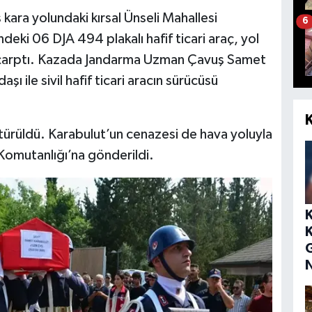
kara yolundaki kırsal Ünseli Mahallesi
6
deki 06 DJA 494 plakalı hafif ticari araç, yol
a çarptı. Kazada Jandarma Uzman Çavuş Samet
ı ile sivil hafif ticari aracın sürücüsü
ötürüldü. Karabulut’un cenazesi de hava yoluyla
 Komutanlığı’na gönderildi.