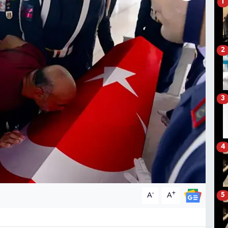
1
2
3
4
-
+
A
A
5