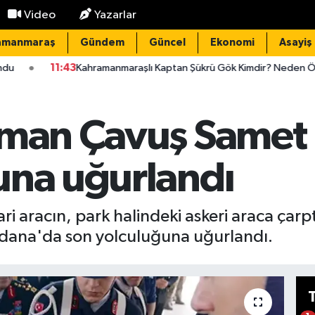
Video
Yazarlar
amanmaraş
Gündem
Güncel
Ekonomi
Asayiş
manmaraşlı Kaptan Şükrü Gök Kimdir? Neden Öldü?
11:37
Kahr
zman Çavuş Samet 
una uğurlandı
cari aracın, park halindeki askeri araca ça
dana'da son yolculuğuna uğurlandı.