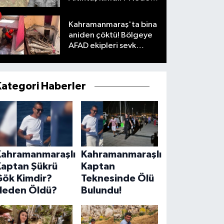
öldü?
Kahramanmaraş'ta bina
aniden çöktü! Bölgeye
AFAD ekipleri sevk
edildi
Kategori Haberler
Kahramanmaraşlı
Kahramanmaraşlı
Kaptan Şükrü
Kaptan
Gök Kimdir?
Teknesinde Ölü
Neden Öldü?
Bulundu!