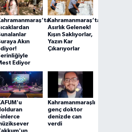
Kahramanmaraş’ta
Kahramanmaraş’ta
ıcaklardan
Asırlık Gelenek!
unalanlar
Kışın Saklıyorlar,
Buraya Akın
Yazın Kar
diyor!
Çıkarıyorlar
erinliğiyle
Mest Ediyor
KAFUM'u
Kahramanmaraşlı
dolduran
genç doktor
inlerce
denizde can
müziksever
verdi
Zakkum'un