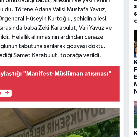
n omuzladığı tabut, ailesinin ve yakınlarının
s
nuldu. Törene Adana Valisi Mustafa Yavuz,
ş
general Hüseyin Kurtoğlu, şehidin ailesi,
n sırasında baba Zeki Karabulut, Vali Yavuz ve
ldi. Helallik alınmasının ardından cenaze
oğlunun tabutuna sarılarak gözyaşı döktü.
ediği Samet Karabulut, toprağa verildi.
ylaştığı "Manifest-Müslüman atışması"
E
M
e