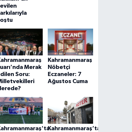
evilen
arkılarıyla
coştu
Kahramanmaraş
Kahramanmaraş
Fuarı'nda Merak
Nöbetçi
dilen Soru:
Eczaneler: 7
illetvekilleri
Ağustos Cuma
Nerede?
Kahramanmaraş'ta
Kahramanmaraş’ta