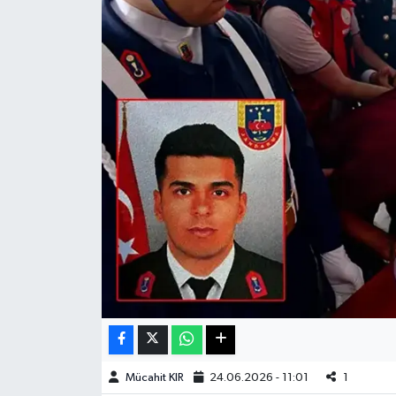
Haberde İnsan
Kültür Sanat
Magazin
Manşet Altı
Manşetler
Resmi İlan
Sağlık
Spor
Mücahit KIR
24.06.2026 - 11:01
1
SürManşet