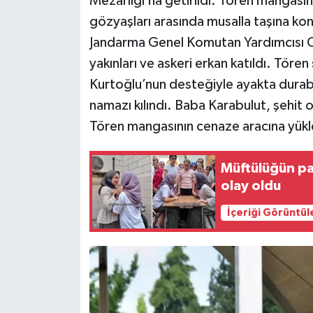
Mezarlığı’na getirildi. Tören mangasını
gözyaşları arasında musalla taşına ko
Jandarma Genel Komutan Yardımcısı Or
yakınları ve askeri erkan katıldı. Töre
Kurtoğlu’nun desteğiyle ayakta durabi
namazı kılındı. Baba Karabulut, şehit 
Tören mangasının cenaze aracına yükl
Müftülüğün pa
olay oldu
İçeriği Görüntül