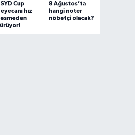
TSYD Cup
8 Ağustos’ta
eyecanı hız
hangi noter
kesmeden
nöbetçi olacak?
ürüyor!