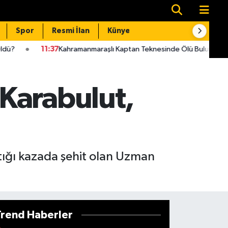
Spor
Resmi İlan
Künye
İletişim
amanmaraşlı Kaptan Teknesinde Ölü Bulundu!
11:33
Kahramanma
Karabulut,
rptığı kazada şehit olan Uzman
Trend Haberler