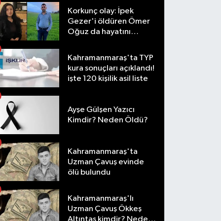
Korkunç olay: İpek
Gezer'i öldüren Ömer
Oğuz da hayatını
kaybetti
Kahramanmaraş'ta TYP
kura sonuçları açıklandı!
işte 120 kişilik asil liste
Ayşe Gülşen Yazıcı
Kimdir? Neden Öldü?
Kahramanmaraş'ta
Uzman Çavuş evinde
ölü bulundu
Kahramanmaraş'lı
Uzman Çavuş Ökkeş
Altıntaş kimdir? Neden