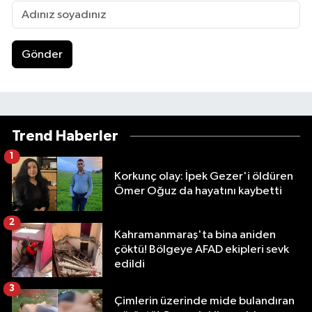
Gönder
Trend Haberler
1
Korkunç olay: İpek Gezer'i öldüren
Ömer Oğuz da hayatını kaybetti
2
Kahramanmaraş'ta bina aniden
çöktü! Bölgeye AFAD ekipleri sevk
edildi
3
Çimlerin üzerinde mide bulandıran