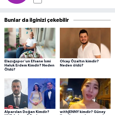
Bunlar da ilginizi çekebilir
Elazığspor'un Efsane İsmi
Olcay Özaltın kimdir?
Haluk Erdem Kimdir? Neden
Neden öldü?
Öldü?
Alparslan Doğan Kimdir?
withJENNY kimdir? Güney