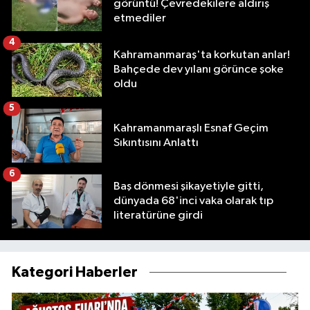
görüntü! Çevredekilere aldırış
etmediler
4
Kahramanmaraş'ta korkutan anlar!
Bahçede dev yılanı görünce şoke
oldu
5
Kahramanmaraşlı Esnaf Geçim
Sıkıntısını Anlattı
6
Baş dönmesi şikayetiyle gitti,
dünyada 68'inci vaka olarak tıp
literatürüne girdi
Kategori Haberler