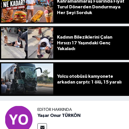
Kahramanmaraş Fuarında Fiyat
Turu! Dönerden Dondurmaya
Her Şeyi Sorduk
Kadının Bileziklerini Çalan
Hırsızı 17 Yaşındaki Genç
Yakaladı
Yolcu otobüsü kamyonete
arkadan çarptı: 1 ölü, 15 yaralı
EDITÖR HAKKINDA
Yaşar Onur TÜRKÖN