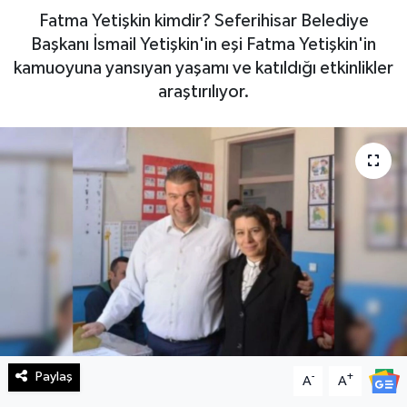
Fatma Yetişkin kimdir? Seferihisar Belediye
Haberde İnsan
Başkanı İsmail Yetişkin'in eşi Fatma Yetişkin'in
kamuoyuna yansıyan yaşamı ve katıldığı etkinlikler
Kültür Sanat
araştırılıyor.
Magazin
Manşet Altı
Manşetler
Resmi İlan
Sağlık
Spor
Paylaş
-
+
A
A
SürManşet