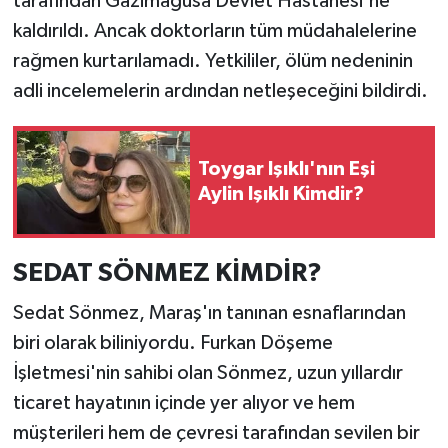
tarafından Gazimağusa Devlet Hastanesi'ne
kaldırıldı. Ancak doktorların tüm müdahalelerine
rağmen kurtarılamadı. Yetkililer, ölüm nedeninin
adli incelemelerin ardından netleşeceğini bildirdi.
Toygar Işıklı'nın Eşi
Aylin Işıklı Kimdir?
SEDAT SÖNMEZ KİMDİR?
Sedat Sönmez, Maraş'ın tanınan esnaflarından
biri olarak biliniyordu. Furkan Döşeme
İşletmesi'nin sahibi olan Sönmez, uzun yıllardır
ticaret hayatının içinde yer alıyor ve hem
müşterileri hem de çevresi tarafından sevilen bir