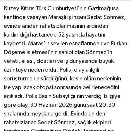
Kuzey Kıbrıs Türk Cumhuriyeti'nin Gazimağusa
Teknoloji
kentinde yaşayan Maraşlı iş insanı Sedat Sönmez,
evinde aniden rahatsızlanmasının ardından
Yaşam
kaldırıldığı hastanede 52 yaşında hayatını
kaybetti. Maraş'ın sevilen esnaflarından ve Furkan
KAHRAMANMARAŞ
Döşeme İşletmesi'nin sahibi olan Sönmez'in
vefatı, ailesi, dostları ve iş dünyasında büyük
üzüntüye neden oldu. Polis, olayla ilgili
soruşturmanın sürdüğünü, kesin ölüm nedeninin
ise yapılacak otopsi sonrasında belirleneceğini
açıkladı. Polis Basın Subaylığı'nın verdiği bilgiye
göre olay, 30 Haziran 2026 günü saat 20.30
sıralarında meydana geldi. Evinde aniden
rahatsızlanan Sedat Sönmez, sağlık ekipleri