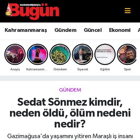
Kahramanmaraş
Kahramanmaraş Nöbetçi Eczaneler
Kahramanmaraş
Gündem
Güncel
Ekonomi
Kahramanmaraş Sokak Röportajları
Kahramanmaraş Hava Durumu
Bilim ve Teknoloji
Kahramanmaraş Namaz Vakitleri
Asayiş
Kahramanmaraş
Gündem
Siyaset
Eğitim
Spor
Çevre
Kahramanmaraş Trafik Yoğunluk Haritası
Eğitim
Süper Lig Puan Durumu ve Fikstür
GÜNDEM
Sedat Sönmez kimdir,
Ekonomi
Tüm Manşetler
neden öldü, ölüm nedeni
Genel
Son Dakika Haberleri
nedir?
Güncel
Haber Arşivi
Gazimağusa'da yaşamını yitiren Maraşlı iş insanı