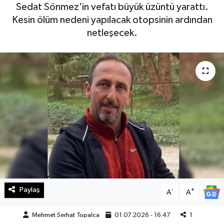
Sedat Sönmez'in vefatı büyük üzüntü yarattı.
Haberde İnsan
Kesin ölüm nedeni yapılacak otopsinin ardından
netleşecek.
Kültür Sanat
Magazin
Manşet Altı
Manşetler
Resmi İlan
Sağlık
Paylaş
-
+
A
A
Spor
Mehmet Serhat Topalca
01.07.2026 - 16:47
1
SürManşet