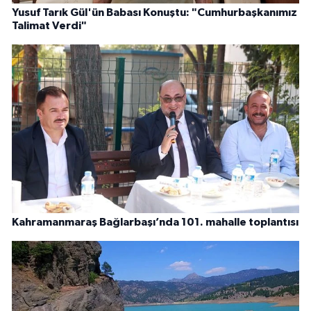
Yusuf Tarık Gül'ün Babası Konuştu: "Cumhurbaşkanımız
Talimat Verdi"
Kahramanmaraş Bağlarbaşı’nda 101. mahalle toplantısı