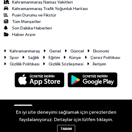
Kahramanmaraş Namaz Vakitleri
Kahramanmaraş Trafik Yoğunluk Haritası
Puan Durumu ve Fikstür
Tüm Manşetler
Son Dakika Haberleri
Haber Arşivi
Kahramanmaraş
Genel
Güncel
Ekonomi
Spor
Sağlık
Eğitim
Künye
Çerez Politikası
Gizlilik Politikası
Gizlilik Sözleşmesi
İletişim
RSS
Copyright © 2026. Her hakkı saklıdır.
En iyi site deneyimi sağlamak için çerezlerden
faydalanıyoruz. Detaylar için lütfen tıklayın.
Haber Yazılımı:
TE Bilişim
TAMAM