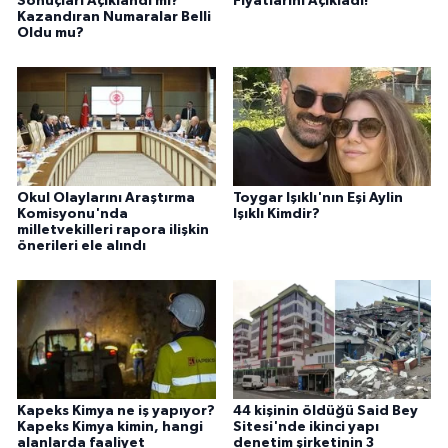
Sonuçları Açıklandı mı?
Fiyatlarını Açıkladı!
Kazandıran Numaralar Belli
Oldu mu?
Okul Olaylarını Araştırma
Toygar Işıklı'nın Eşi Aylin
Komisyonu'nda
Işıklı Kimdir?
milletvekilleri rapora ilişkin
önerileri ele alındı
Kapeks Kimya ne iş yapıyor?
44 kişinin öldüğü Said Bey
Kapeks Kimya kimin, hangi
Sitesi'nde ikinci yapı
alanlarda faaliyet
denetim şirketinin 3