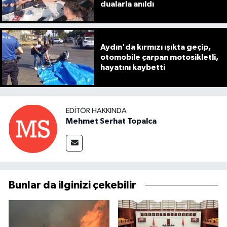
dualarla anıldı
Aydın'da kırmızı ışıkta geçip,
otomobile çarpan motosikletli,
hayatını kaybetti
EDITÖR HAKKINDA
Mehmet Serhat Topalca
Bunlar da ilginizi çekebilir