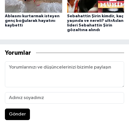
Ablasını kurtarmak isteyen
Sebahattin Şirin kimdir, kaç
genç boğularak hayatını
yaşında ve nereli? ultrAslan
kaybetti
lideri Sebahattin Şirin
gözaltına alındı
Yorumlar
Gönder