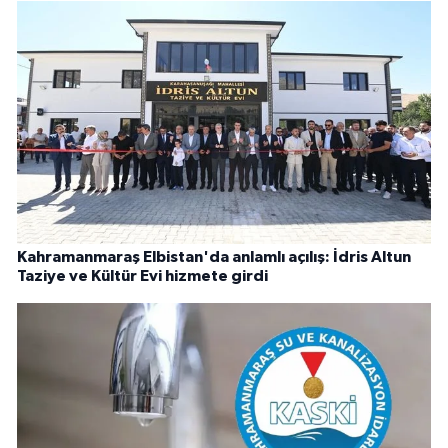
Kahramanmaraş Elbistan'da anlamlı açılış: İdris Altun
Taziye ve Kültür Evi hizmete girdi