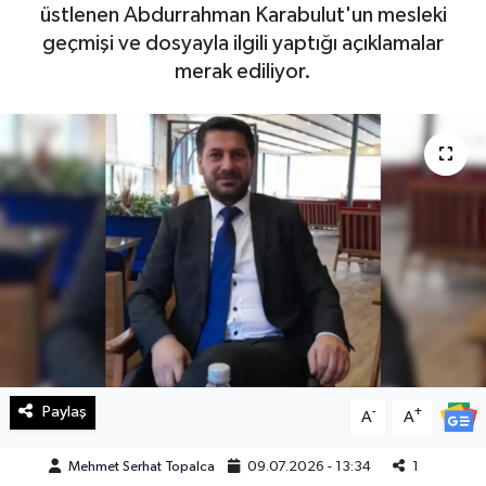
üstlenen Abdurrahman Karabulut'un mesleki
Haberde İnsan
geçmişi ve dosyayla ilgili yaptığı açıklamalar
merak ediliyor.
Kültür Sanat
Magazin
Manşet Altı
Manşetler
Resmi İlan
Sağlık
Paylaş
-
+
A
A
Spor
Mehmet Serhat Topalca
09.07.2026 - 13:34
1
SürManşet