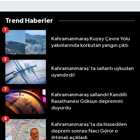
Trend Haberler
1
Kahramanmaraş Kuzey Çevre Yolu
yakınlarında korkutan yangın çıktı
2
Kahramanmaraş'ta sallantı uykudan
uyandırdı!
3
Kahramanmaraş sallandı! Kandilli
Rasathanesi Göksun depremini
duyurdu
4
Kahramanmaraş’ta da hissedilen
deprem sonrası Naci Görür o
ihtimali açıkladı