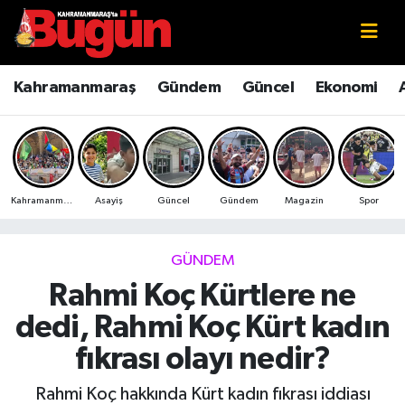
Kahramanmaraş
Kahramanmaraş Nöbetçi Eczaneler
Kahramanmaraş
Gündem
Güncel
Ekonomi
Kahramanmaraş Sokak Röportajları
Kahramanmaraş Hava Durumu
Bilim ve Teknoloji
Kahramanmaraş Namaz Vakitleri
Kahramanmaraş
Asayiş
Güncel
Gündem
Magazin
Spor
Çevre
Kahramanmaraş Trafik Yoğunluk Haritası
Eğitim
Süper Lig Puan Durumu ve Fikstür
GÜNDEM
Rahmi Koç Kürtlere ne
Ekonomi
Tüm Manşetler
dedi, Rahmi Koç Kürt kadın
Genel
Son Dakika Haberleri
fıkrası olayı nedir?
Güncel
Haber Arşivi
Rahmi Koç hakkında Kürt kadın fıkrası iddiası