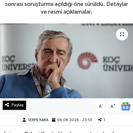
sonrası soruşturma açıldığı öne sürüldü. Detaylar
Haberde İnsan
ve resmi açıklamalar.
Kültür Sanat
Magazin
Manşet Altı
Manşetler
Resmi İlan
Sağlık
Paylaş
-
+
A
A
Spor
SERPİL KARA
06.06.2026 - 23:55
1
SürManşet