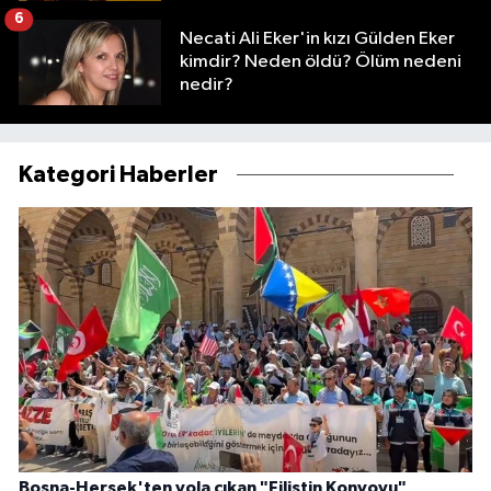
6
Necati Ali Eker'in kızı Gülden Eker
kimdir? Neden öldü? Ölüm nedeni
nedir?
Kategori Haberler
Bosna-Hersek'ten yola çıkan "Filistin Konvoyu"