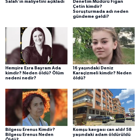
Salah'ın maliyetini açıkladı
Denetim Müdürü Figan
Çetin kimdir?
Soruşturmada adı neden
gündeme geldi?
Hemşire Esra Bayram Ada
16 yaşındaki Deniz
kimdir? Neden öldü? Ölüm
Karaçizmeli kimdir? Neden
nedeni nedir?
öldü?
Bilgesu Erenus Kimdir?
Komşu kavgası can aldı! 58
Bilgesu Erenus Neden
yaşındaki adam öldürüldü
Öldü?