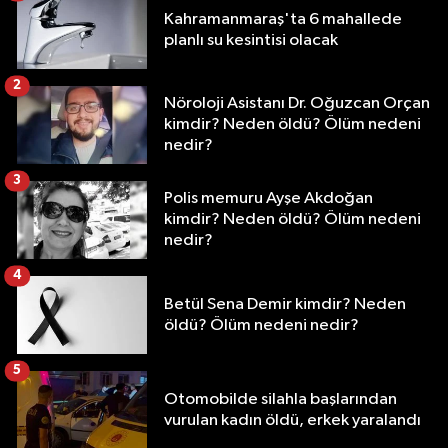
Kahramanmaraş'ta 6 mahallede
planlı su kesintisi olacak
2
Nöroloji Asistanı Dr. Oğuzcan Orçan
kimdir? Neden öldü? Ölüm nedeni
nedir?
3
Polis memuru Ayşe Akdoğan
kimdir? Neden öldü? Ölüm nedeni
nedir?
4
Betül Sena Demir kimdir? Neden
öldü? Ölüm nedeni nedir?
5
Otomobilde silahla başlarından
vurulan kadın öldü, erkek yaralandı