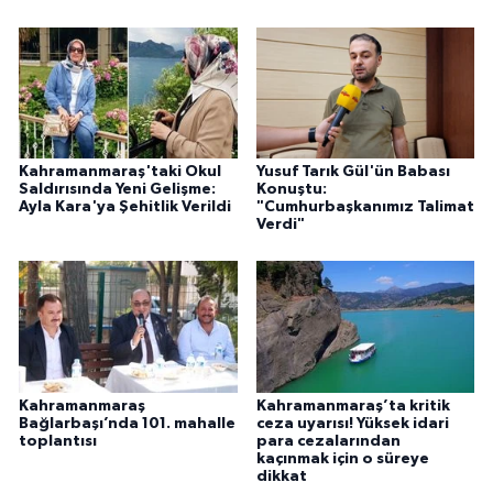
Kahramanmaraş'taki Okul
Yusuf Tarık Gül'ün Babası
Saldırısında Yeni Gelişme:
Konuştu:
Ayla Kara'ya Şehitlik Verildi
"Cumhurbaşkanımız Talimat
Verdi"
Kahramanmaraş
Kahramanmaraş’ta kritik
Bağlarbaşı’nda 101. mahalle
ceza uyarısı! Yüksek idari
toplantısı
para cezalarından
kaçınmak için o süreye
dikkat