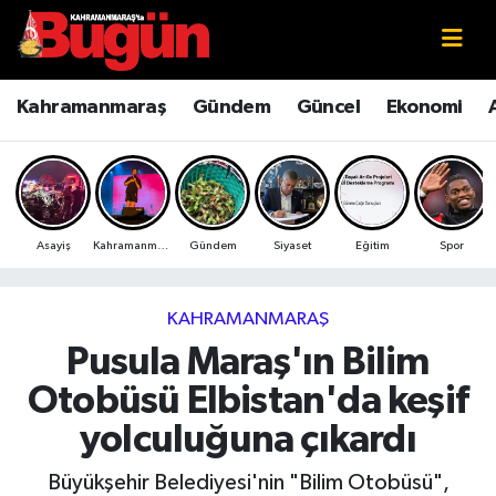
Kahramanmaraş
Kahramanmaraş Nöbetçi Eczaneler
Kahramanmaraş
Gündem
Güncel
Ekonomi
Kahramanmaraş Sokak Röportajları
Kahramanmaraş Hava Durumu
Bilim ve Teknoloji
Kahramanmaraş Namaz Vakitleri
Asayiş
Kahramanmaraş
Gündem
Siyaset
Eğitim
Spor
Çevre
Kahramanmaraş Trafik Yoğunluk Haritası
Eğitim
Süper Lig Puan Durumu ve Fikstür
KAHRAMANMARAŞ
Pusula Maraş'ın Bilim
Ekonomi
Tüm Manşetler
Otobüsü Elbistan'da keşif
Genel
Son Dakika Haberleri
yolculuğuna çıkardı
Güncel
Haber Arşivi
Büyükşehir Belediyesi'nin "Bilim Otobüsü",