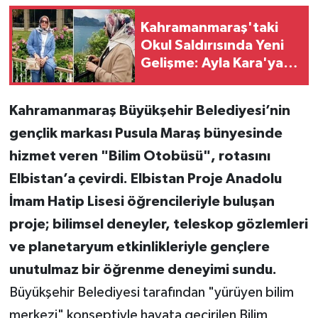
Kahramanmaraş'taki
Teknoloji
Okul Saldırısında Yeni
Gelişme: Ayla Kara'ya
Yaşam
Şehitlik Verildi
KAHRAMANMARAŞ
Kahramanmaraş Büyükşehir Belediyesi’nin
gençlik markası Pusula Maraş bünyesinde
hizmet veren "Bilim Otobüsü", rotasını
Elbistan’a çevirdi. Elbistan Proje Anadolu
İmam Hatip Lisesi öğrencileriyle buluşan
proje; bilimsel deneyler, teleskop gözlemleri
ve planetaryum etkinlikleriyle gençlere
unutulmaz bir öğrenme deneyimi sundu.
Büyükşehir Belediyesi tarafından "yürüyen bilim
merkezi" konseptiyle hayata geçirilen Bilim