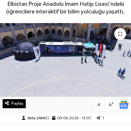
Elbistan Proje Anadolu İmam Hatip Lisesi'ndeki
Haberde İnsan
öğrencilere interaktif bir bilim yolculuğu yaşattı.
Kültür Sanat
Magazin
Manşet Altı
Manşetler
Resmi İlan
Sağlık
Paylaş
-
+
A
A
Spor
Atilla ŞAKACI
09.06.2026 - 15:01
1
SürManşet