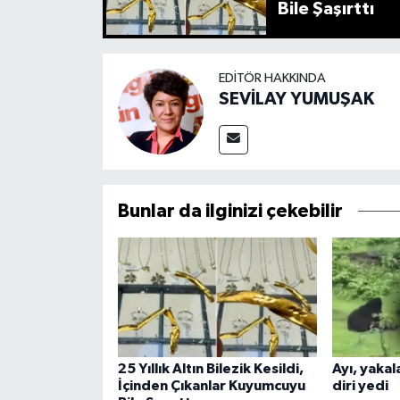
Bile Şaşırttı
EDITÖR HAKKINDA
SEVİLAY YUMUŞAK
Bunlar da ilginizi çekebilir
25 Yıllık Altın Bilezik Kesildi,
Ayı, yakala
İçinden Çıkanlar Kuyumcuyu
diri yedi