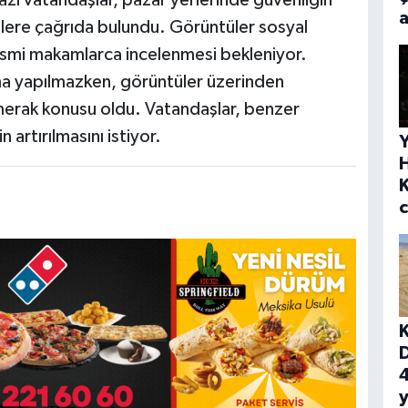
azı vatandaşlar, pazar yerlerinde güvenliğin
a
ililere çağrıda bulundu. Görüntüler sosyal
smi makamlarca incelenmesi bekleniyor.
lama yapılmazken, görüntüler üzerinden
merak konusu oldu. Vatandaşlar, benzer
 artırılmasını istiyor.
Y
4
y