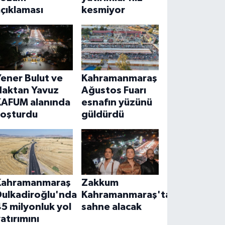
çıklaması
kesmiyor
ener Bulut ve
Kahramanmaraş
Haktan Yavuz
Ağustos Fuarı
KAFUM alanında
esnafın yüzünü
coşturdu
güldürdü
Kahramanmaraş
Zakkum
Dulkadiroğlu'nda
Kahramanmaraş'ta
5 milyonluk yol
sahne alacak
atırımını