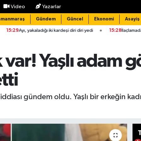
Video
Yazarlar
amanmaraş
Gündem
Güncel
Ekonomi
Asayiş
kaladığı iki kardeşi diri diri yedi
15:28
İlaçlamadan zehirlenen 9
 var! Yaşlı adam 
tti
iddiası gündem oldu. Yaşlı bir erkeğin kadı