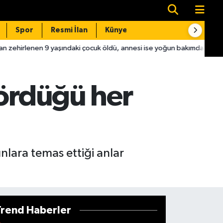
Spor
Resmi İlan
Künye
İletişim
 yaşındaki çocuk öldü, annesi ise yoğun bakımda
15:01
Kahrama
gördüğü her
nlara temas ettiği anlar
Trend Haberler