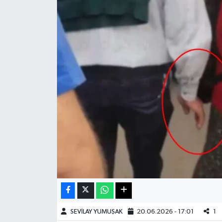
Haberde İnsan
Kültür Sanat
Magazin
Manşet Altı
Manşetler
Resmi İlan
Sağlık
Spor
SEVİLAY YUMUŞAK
20.06.2026 - 17:01
1
SürManşet