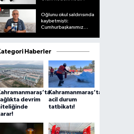
Oğlunu okul saldırısında
kaybetmişti:
Cumhurbaşkanımız
taleplerimizi olumlu
karşıladı
Kategori Haberler
Kahramanmaraş’ta
Kahramanmaraş’ta
ağlıkta devrim
acil durum
iteliğinde
tatbikatı!
arar!