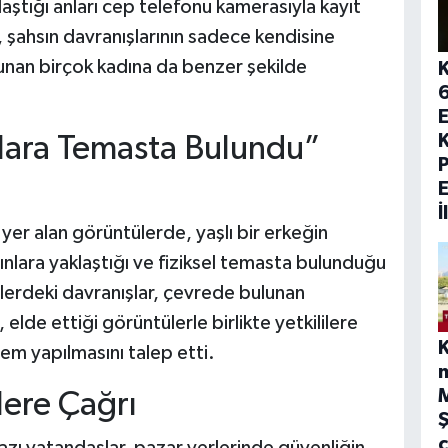
laştığı anları cep telefonu kamerasıyla kayıt
, şahsın davranışlarının sadece kendisine
lunan birçok kadına da benzer şekilde
E
K
lara Temasta Bulundu”
İ
er alan görüntülerde, yaşlı bir erkeğin
nlara yaklaştığı ve fiziksel temasta bulunduğu
tülerdeki davranışlar, çevrede bulunan
 elde ettiği görüntülerle birlikte yetkililere
lem yapılmasını talep etti.
m
lere Çağrı
Ş