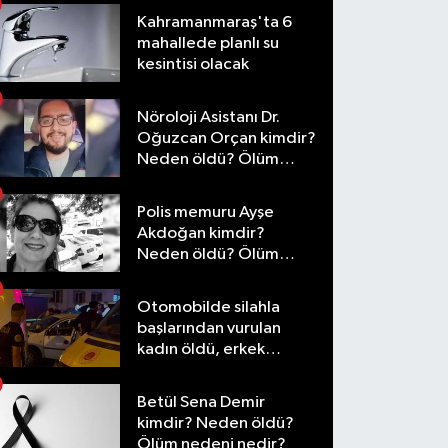
Kahramanmaraş'ta 6
mahallede planlı su
kesintisi olacak
Nöroloji Asistanı Dr.
Oğuzcan Orçan kimdir?
Neden öldü? Ölüm
nedeni nedir?
Polis memuru Ayşe
Akdoğan kimdir?
Neden öldü? Ölüm
nedeni nedir?
Otomobilde silahla
başlarından vurulan
kadın öldü, erkek
yaralandı
Betül Sena Demir
kimdir? Neden öldü?
Ölüm nedeni nedir?