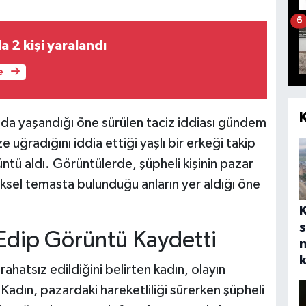
6
a 2 kişi yaralandı
e
da yaşandığı öne sürülen taciz iddiası gündem
ze uğradığını iddia ettiği yaşlı bir erkeği takip
tü aldı. Görüntülerde, şüpheli kişinin pazar
ziksel temasta bulunduğu anların yer aldığı öne
s
 Edip Görüntü Kaydetti
n
k
rahatsız edildiğini belirten kadın, olayın
 Kadın, pazardaki hareketliliği sürerken şüpheli