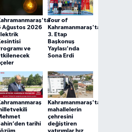
Kahramanmaraş'ta
Tour of
6 Ağustos 2026
Kahramanmaraş'ta
lektrik
3. Etap
esintisi
Başkonuş
Programı ve
Yaylası'nda
Etkilenecek
Sona Erdi
lçeler
Kahramanmaraş
Kahramanmaraş'ta
illetvekili
mahallelerin
Mehmet
çehresini
ahin’den tarihi
değiştiren
çözüm
yatırımlar hız