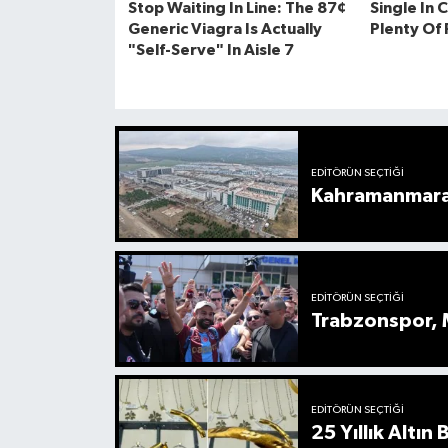
EDITÖRÜN SEÇTIĞI
Kahramanmaraş’
EDITÖRÜN SEÇTIĞI
Trabzonspor, M
EDITÖRÜN SEÇTIĞI
25 Yıllık Altın