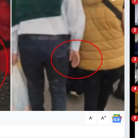
1
2
3
4
-
+
A
A
5