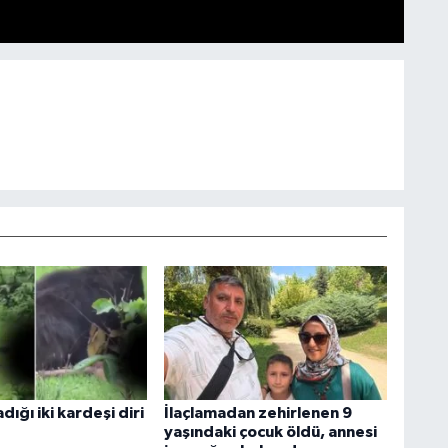
dığı iki kardeşi diri
İlaçlamadan zehirlenen 9
yaşındaki çocuk öldü, annesi