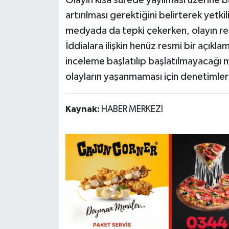
Olayın kısa sürede yayılması üzerine b
artırılması gerektiğini belirterek yetk
medyada da tepki çekerken, olayın re
İddialara ilişkin henüz resmi bir açık
inceleme başlatılıp başlatılmayacağı 
olayların yaşanmaması için denetimlerin
Kaynak:
HABER MERKEZİ