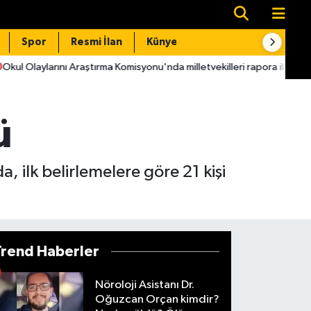
Spor
Resmi İlan
Künye
İletişim
aştırma Komisyonu'nda milletvekilleri rapora ilişkin önerileri ele alındı
ü
, ilk belirlemelere göre 21 kişi
Trend Haberler
Nöroloji Asistanı Dr.
Oğuzcan Orçan kimdir?