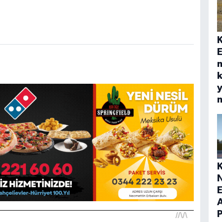
E
k
y
E