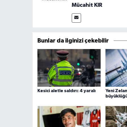
Mücahit KIR
Bunlar da ilginizi çekebilir
Kesici aletle saldırı: 4 yaralı
Yeni Zelan
büyüklüğ