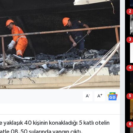
2
3
4
-
+
A
A
5
aklaşık 40 kişinin konakladığı 5 katlı otelin
6
tle 08.50 sularında yangın çıktı.