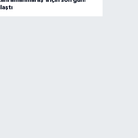
Kahramanmaraş'a
için son gün!
laştı