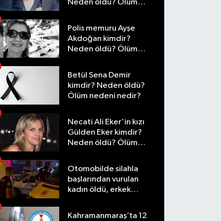
Neden öldü? Ölüm
nedeni nedir?
Polis memuru Ayşe
Akdoğan kimdir?
Neden öldü? Ölüm
nedeni nedir?
Betül Sena Demir
kimdir? Neden öldü?
Ölüm nedeni nedir?
Necati Ali Eker'in kızı
Gülden Eker kimdir?
Neden öldü? Ölüm
nedeni nedir?
Otomobilde silahla
başlarından vurulan
kadın öldü, erkek
yaralandı
Kahramanmaraş’ta 12