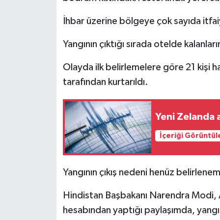
İhbar üzerine bölgeye çok sayıda itfaiy
Teknoloji
Yangının çıktığı sırada otelde kalanlar
Yaşam
Olayda ilk belirlemelere göre 21 kişi ha
KAHRAMANMARAŞ
tarafından kurtarıldı.
Yeni Zelanda 
İçeriği Görüntül
Yangının çıkış nedeni henüz belirlene
Hindistan Başbakanı Narendra Modi, A
hesabından yaptığı paylaşımda, yangın