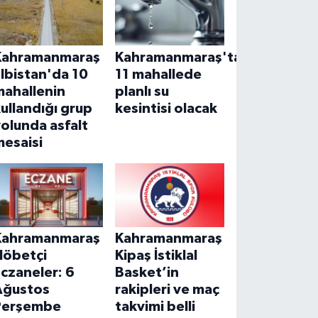
Kahramanmaraş
Kahramanmaraş'ta
lbistan'da 10
11 mahallede
mahallenin
planlı su
ullandığı grup
kesintisi olacak
olunda asfalt
mesaisi
Kahramanmaraş
Kahramanmaraş
Nöbetçi
Kipaş İstiklal
czaneler: 6
Basket’in
Ağustos
rakipleri ve maç
Perşembe
takvimi belli