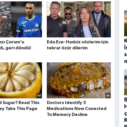
İ
s
m
ç