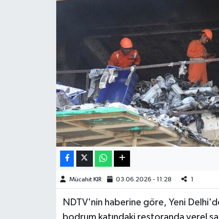
Haberde İnsan
Kültür Sanat
Magazin
Manşet Altı
Manşetler
Resmi İlan
Sağlık
Mücahit KIR
03.06.2026 - 11:28
1
Spor
NDTV'nin haberine göre, Yeni Delhi'de y
bodrum katındaki restoranda yerel saa
SürManşet