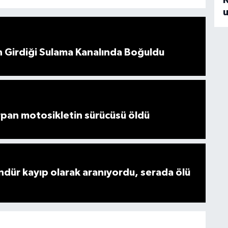
u
n Girdiği Sulama Kanalında Boğuldu
rpan motosikletin sürücüsü öldü
dür kayıp olarak aranıyordu, serada ölü