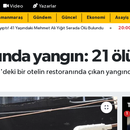
Video
Yazarlar
amanmaraş
Gündem
Güncel
Ekonomi
Asayiş
i Mehmet Ali Yiğit Serada Ölü Bulundu
20:00
Okul Olaylarını Ar
ında yangın: 21 öl
'deki bir otelin restoranında çıkan yangında
1