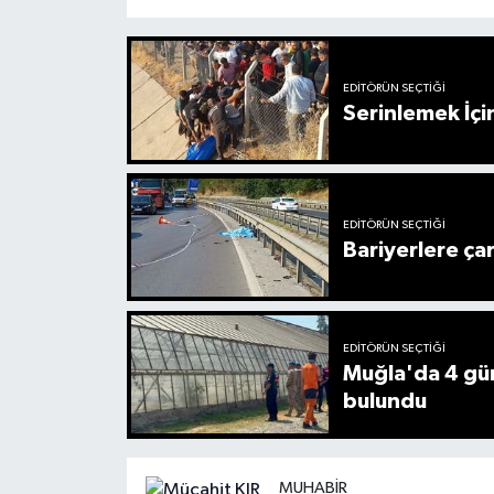
EDITÖRÜN SEÇTIĞI
Serinlemek İçi
EDITÖRÜN SEÇTIĞI
Bariyerlere ça
EDITÖRÜN SEÇTIĞI
Muğla'da 4 gün
bulundu
MUHABIR