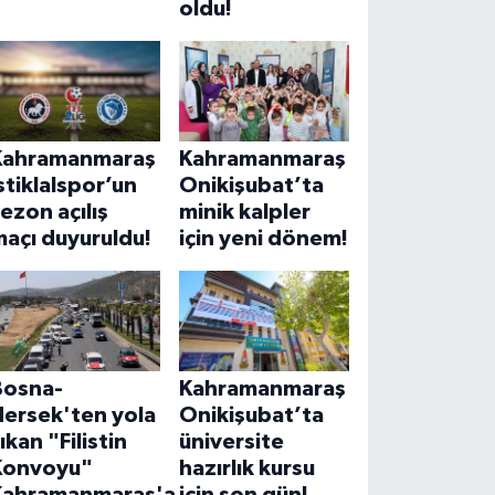
oldu!
Kahramanmaraş
Kahramanmaraş
stiklalspor’un
Onikişubat’ta
ezon açılış
minik kalpler
açı duyuruldu!
için yeni dönem!
Bosna-
Kahramanmaraş
Hersek'ten yola
Onikişubat’ta
ıkan "Filistin
üniversite
Konvoyu"
hazırlık kursu