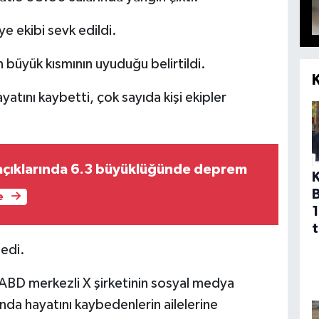
e ekibi sevk edildi.
ın büyük kısmının uyuduğu belirtildi.
yatını kaybetti, çok sayıda kişi ekipler
açıklarında 6.3 büyüklüğünde deprem
e
1
t
medi.
BD merkezli X şirketinin sosyal medya
da hayatını kaybedenlerin ailelerine