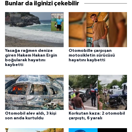
Bunlar da ilginizi çekebilir
Yasağa rağmen denize
Otomobille çarpışan
giren Hakem Hakan Ergin
motosikletin sürücüsü
boğularak hayatını
hayatını kaybetti
kaybetti
Otomobil alev aldı, 3 kişi
Korkutan kaza: 2 otomobil
son anda kurtuldu
çarpıştı, 6 yaralı