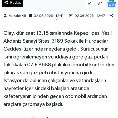
Paylaş
-
+
A
A
Teknoloji
Mücahit KIR
02.06.2026 - 12:41
02.06.2026 - 12:47
1
Yaşam
Olay, dün saat 13.15 sıralarında Kepez ilçesi Yeşil
KAHRAMANMARAŞ
Akdeniz Sanayi Sitesi 3189 Sokak ile Hurdacılar
Caddesi üzerinde meydana geldi. Sürücüsünün
ismi öğrenilemeyen ve iddiaya göre gaz pedalı
takılı kalan 07 E 8688 plakalı otomobil kontrolden
çıkarak son gaz petrol istasyonuna girdi.
İstasyonda bulunan çalışanlar ve vatandaşların
hayretler içerisindeki bakışları arasında
kafeteryanın içinden geçen otomobil ardından
araçlara çarpmaya başladı.