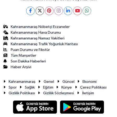
Kahramanmaraş Nöbetçi Eczaneler
Kahramanmaraş Hava Durumu
Kahramanmaraş Namaz Vakitleri
Kahramanmaraş Trafik Yoğunluk Haritası
Puan Durumu ve Fikstür
Tüm Manşetler
Son Dakika Haberleri
Haber Arşivi
Kahramanmaraş
Genel
Güncel
Ekonomi
Spor
Sağlık
Eğitim
Künye
Çerez Politikası
Gizlilik Politikası
Gizlilik Sözleşmesi
İletişim