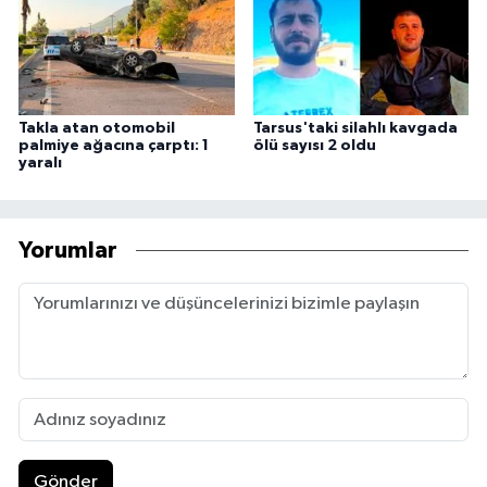
Takla atan otomobil
Tarsus'taki silahlı kavgada
palmiye ağacına çarptı: 1
ölü sayısı 2 oldu
yaralı
Yorumlar
Gönder