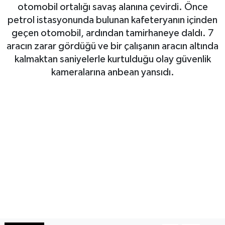
otomobil ortalığı savaş alanına çevirdi. Önce
Haberde İnsan
petrol istasyonunda bulunan kafeteryanın içinden
geçen otomobil, ardından tamirhaneye daldı. 7
Kültür Sanat
aracın zarar gördüğü ve bir çalışanın aracın altında
kalmaktan saniyelerle kurtulduğu olay güvenlik
Magazin
kameralarına anbean yansıdı.
Manşet Altı
Manşetler
Resmi İlan
Sağlık
Spor
SürManşet