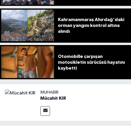
Kahramanmaraş Ahırdağ'daki
orman yangını kontrol altına
alındı
Otomobille çarpışan
motosikletin sürücüsü hayatını
kaybetti
MUHABIR
Mücahit KIR