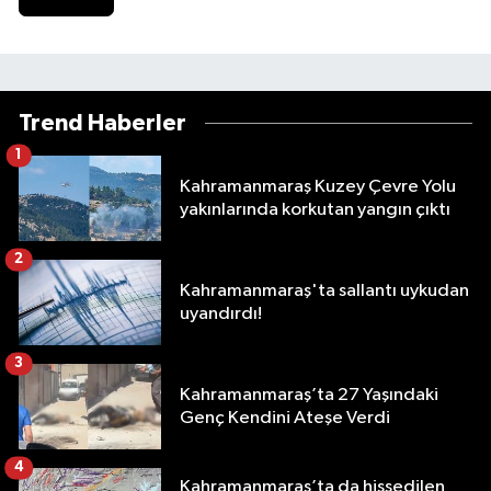
Trend Haberler
1
Kahramanmaraş Kuzey Çevre Yolu
yakınlarında korkutan yangın çıktı
2
Kahramanmaraş'ta sallantı uykudan
uyandırdı!
3
Kahramanmaraş’ta 27 Yaşındaki
Genç Kendini Ateşe Verdi
4
Kahramanmaraş’ta da hissedilen