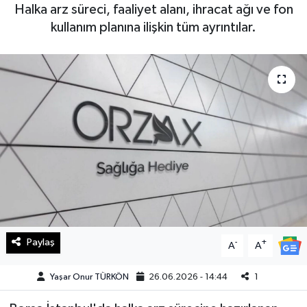
Halka arz süreci, faaliyet alanı, ihracat ağı ve fon
Haberde İnsan
kullanım planına ilişkin tüm ayrıntılar.
Kültür Sanat
Magazin
Manşet Altı
Manşetler
Resmi İlan
Sağlık
Paylaş
-
+
A
A
Spor
Yaşar Onur TÜRKÖN
26.06.2026 - 14:44
1
SürManşet