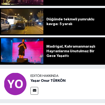
Düğünde tekmeli yumruklu
kavga: 5 yaralı
Madrigal, Kahramanmaraşlı
Hayranlarına Unutulmaz Bir
Gece Yaşattı
EDITÖR HAKKINDA
Yaşar Onur TÜRKÖN