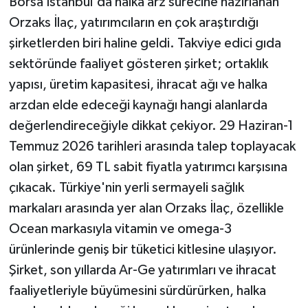
Borsa İstanbul'da halka arz sürecine hazırlanan
Orzaks İlaç, yatırımcıların en çok araştırdığı
Teknoloji
şirketlerden biri haline geldi. Takviye edici gıda
sektöründe faaliyet gösteren şirket; ortaklık
Yaşam
yapısı, üretim kapasitesi, ihracat ağı ve halka
KAHRAMANMARAŞ
arzdan elde edeceği kaynağı hangi alanlarda
değerlendireceğiyle dikkat çekiyor. 29 Haziran-1
Temmuz 2026 tarihleri arasında talep toplayacak
olan şirket, 69 TL sabit fiyatla yatırımcı karşısına
çıkacak. Türkiye'nin yerli sermayeli sağlık
markaları arasında yer alan Orzaks İlaç, özellikle
Ocean markasıyla vitamin ve omega-3
ürünlerinde geniş bir tüketici kitlesine ulaşıyor.
Şirket, son yıllarda Ar-Ge yatırımları ve ihracat
faaliyetleriyle büyümesini sürdürürken, halka