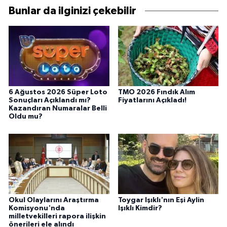
Bunlar da ilginizi çekebilir
6 Ağustos 2026 Süper Loto
TMO 2026 Fındık Alım
Sonuçları Açıklandı mı?
Fiyatlarını Açıkladı!
Kazandıran Numaralar Belli
Oldu mu?
Okul Olaylarını Araştırma
Toygar Işıklı'nın Eşi Aylin
Komisyonu'nda
Işıklı Kimdir?
milletvekilleri rapora ilişkin
önerileri ele alındı