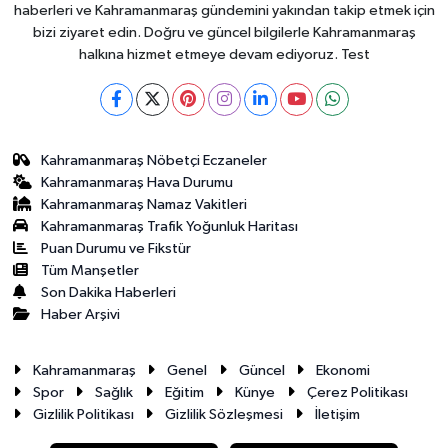
haberleri ve Kahramanmaraş gündemini yakından takip etmek için
bizi ziyaret edin. Doğru ve güncel bilgilerle Kahramanmaraş
halkına hizmet etmeye devam ediyoruz. Test
Kahramanmaraş Nöbetçi Eczaneler
Kahramanmaraş Hava Durumu
Kahramanmaraş Namaz Vakitleri
Kahramanmaraş Trafik Yoğunluk Haritası
Puan Durumu ve Fikstür
Tüm Manşetler
Son Dakika Haberleri
Haber Arşivi
Kahramanmaraş
Genel
Güncel
Ekonomi
Spor
Sağlık
Eğitim
Künye
Çerez Politikası
Gizlilik Politikası
Gizlilik Sözleşmesi
İletişim