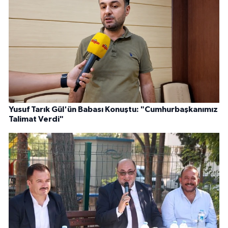
Yusuf Tarık Gül'ün Babası Konuştu: "Cumhurbaşkanımız
Talimat Verdi"