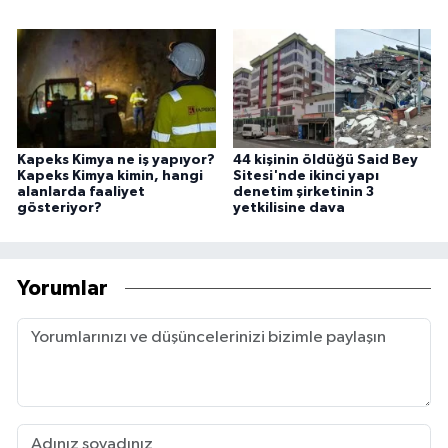
Kapeks Kimya ne iş yapıyor?
44 kişinin öldüğü Said Bey
Kapeks Kimya kimin, hangi
Sitesi'nde ikinci yapı
alanlarda faaliyet
denetim şirketinin 3
gösteriyor?
yetkilisine dava
Yorumlar