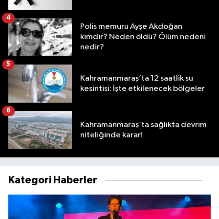
4
Polis memuru Ayşe Akdoğan
kimdir? Neden öldü? Ölüm nedeni
nedir?
5
Kahramanmaraş’ta 12 saatlik su
kesintisi: İşte etkilenecek bölgeler
6
Kahramanmaraş’ta sağlıkta devrim
niteliğinde karar!
Kategori Haberler