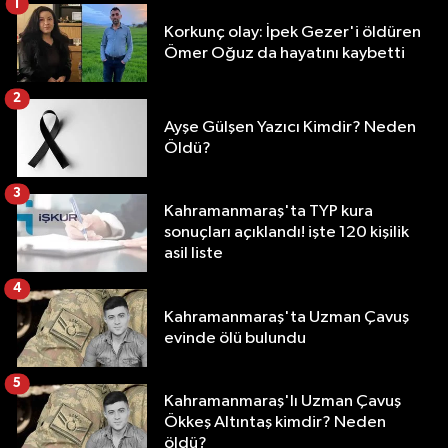
1
Korkunç olay: İpek Gezer'i öldüren
Ömer Oğuz da hayatını kaybetti
2
Ayşe Gülşen Yazıcı Kimdir? Neden
Öldü?
3
Kahramanmaraş'ta TYP kura
sonuçları açıklandı! işte 120 kişilik
asil liste
4
Kahramanmaraş'ta Uzman Çavuş
evinde ölü bulundu
5
Kahramanmaraş'lı Uzman Çavuş
Ökkeş Altıntaş kimdir? Neden
öldü?