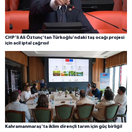
CHP'li Ali Öztunç'tan Türkoğlu'ndaki taş ocağı projesi
için acil iptal çağrısı!
Kahramanmaraş'ta iklim dirençli tarım için güç birliği!