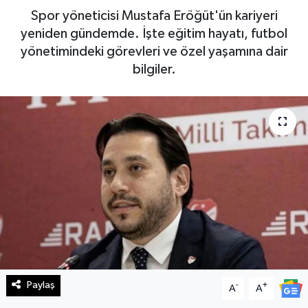
Spor yöneticisi Mustafa Eröğüt'ün kariyeri
Haberde İnsan
yeniden gündemde. İşte eğitim hayatı, futbol
yönetimindeki görevleri ve özel yaşamına dair
Kültür Sanat
bilgiler.
Magazin
Manşet Altı
Manşetler
Resmi İlan
Sağlık
Spor
Paylaş
-
+
A
A
SürManşet