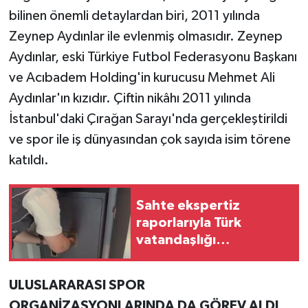
bilinen önemli detaylardan biri, 2011 yılında
Zeynep Aydınlar ile evlenmiş olmasıdır. Zeynep
Aydınlar, eski Türkiye Futbol Federasyonu Başkanı
ve Acıbadem Holding'in kurucusu Mehmet Ali
Aydınlar'ın kızıdır. Çiftin nikâhı 2011 yılında
İstanbul'daki Çırağan Sarayı'nda gerçekleştirildi
ve spor ile iş dünyasından çok sayıda isim törene
katıldı.
Sahte ekspertiz
raporlarıyla Türk
vatandaşlığı
kazandıran suç
örgütüne operasyon:
ULUSLARARASI SPOR
32 tutuklama
ORGANİZASYONLARINDA DA GÖREV ALDI