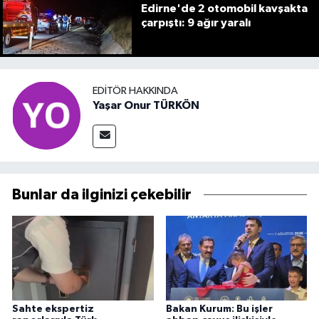
Edirne'de 2 otomobil kavşakta
çarpıştı: 9 ağır yaralı
EDITÖR HAKKINDA
Yaşar Onur TÜRKÖN
Bunlar da ilginizi çekebilir
Sahte ekspertiz
Bakan Kurum: Bu işler