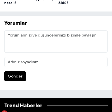
nereli?
öldü?
Yorumlar
Gönder
Trend Haberler