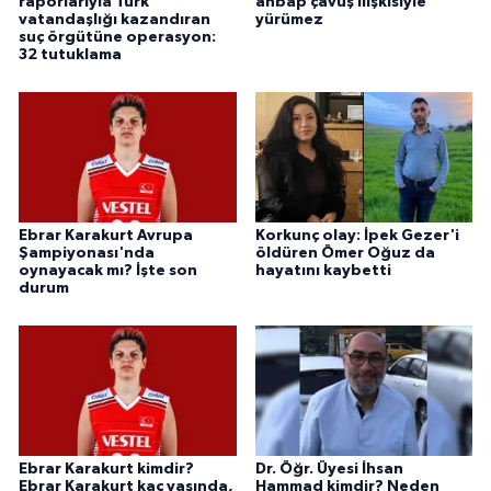
raporlarıyla Türk
ahbap çavuş ilişkisiyle
vatandaşlığı kazandıran
yürümez
suç örgütüne operasyon:
32 tutuklama
Ebrar Karakurt Avrupa
Korkunç olay: İpek Gezer'i
Şampiyonası'nda
öldüren Ömer Oğuz da
oynayacak mı? İşte son
hayatını kaybetti
durum
Ebrar Karakurt kimdir?
Dr. Öğr. Üyesi İhsan
Ebrar Karakurt kaç yaşında,
Hammad kimdir? Neden