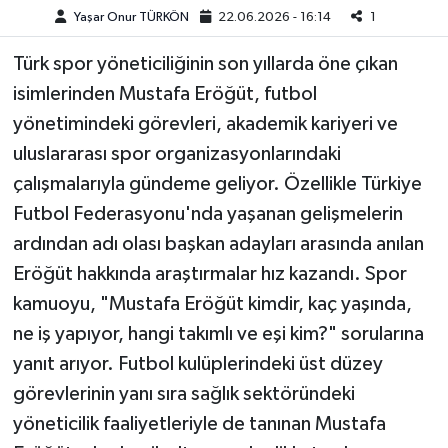
Yaşar Onur TÜRKÖN
22.06.2026 - 16:14
1
Teknoloji
Türk spor yöneticiliğinin son yıllarda öne çıkan
isimlerinden Mustafa Eröğüt, futbol
Yaşam
yönetimindeki görevleri, akademik kariyeri ve
KAHRAMANMARAŞ
uluslararası spor organizasyonlarındaki
çalışmalarıyla gündeme geliyor. Özellikle Türkiye
Futbol Federasyonu'nda yaşanan gelişmelerin
ardından adı olası başkan adayları arasında anılan
Eröğüt hakkında araştırmalar hız kazandı. Spor
kamuoyu, "Mustafa Eröğüt kimdir, kaç yaşında,
ne iş yapıyor, hangi takımlı ve eşi kim?" sorularına
yanıt arıyor. Futbol kulüplerindeki üst düzey
görevlerinin yanı sıra sağlık sektöründeki
yöneticilik faaliyetleriyle de tanınan Mustafa