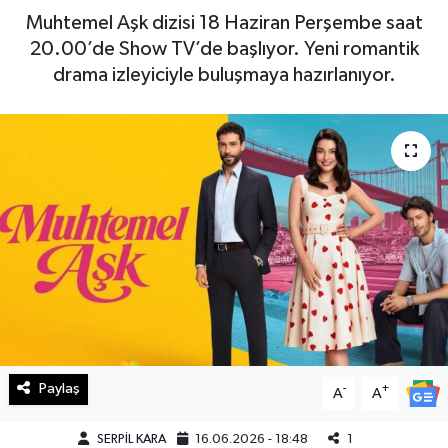
Muhtemel Aşk dizisi 18 Haziran Perşembe saat
Haberde İnsan
20.00’de Show TV’de başlıyor. Yeni romantik
drama izleyiciyle buluşmaya hazırlanıyor.
Kültür Sanat
Magazin
Manşet Altı
Manşetler
Resmi İlan
Sağlık
Paylaş
-
+
Spor
A
A
SERPİL KARA
16.06.2026 - 18:48
1
SürManşet