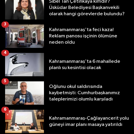
Sibel Tan Çetinkaya kimdir?
Üsküdar Belediyesi Başkanvekili
olarak hangi görevlerde bulundu?
3
Kahramanmaraş'ta feci kaza!
Reklam panosu işçinin ölümüne
neden oldu
4
Kahramanmaraş'ta 6 mahallede
planlı su kesintisi olacak
5
Oğlunu okul saldırısında
kaybetmişti: Cumhurbaşkanımız
taleplerimizi olumlu karşıladı
6
Kahramanmaraş-Çağlayancerit yolu
güneyi imar planı masaya yatırıldı