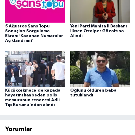
5 Ağustos Şans Topu
Yeni Parti Manisa İl Başkanı
Sonuçları Sorgulama
İlksen Özalper Gözaltına
Ekranı! Kazanan Numaralar
Alındı
Açıklandı mı?
Küçükçekmece'de kazada
Oğlunu öldüren baba
hayatını kaybeden polis
tutuklandı
memurunun cenazesi Adli
Tıp Kurumu'ndan alındı
Yorumlar