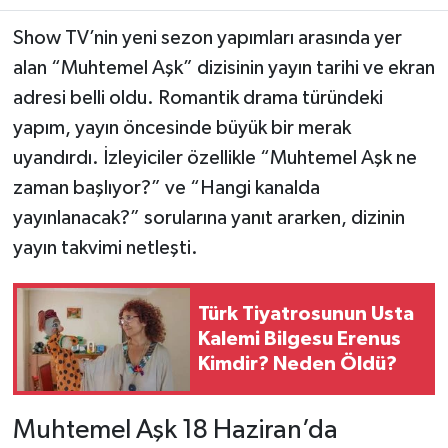
Show TV’nin yeni sezon yapımları arasında yer
Teknoloji
alan “Muhtemel Aşk” dizisinin yayın tarihi ve ekran
adresi belli oldu. Romantik drama türündeki
Yaşam
yapım, yayın öncesinde büyük bir merak
KAHRAMANMARAŞ
uyandırdı. İzleyiciler özellikle “Muhtemel Aşk ne
zaman başlıyor?” ve “Hangi kanalda
yayınlanacak?” sorularına yanıt ararken, dizinin
yayın takvimi netleşti.
Türk Tiyatrosunun Usta
Kalemi Bilgesu Erenus
Kimdir? Neden Öldü?
Muhtemel Aşk 18 Haziran’da