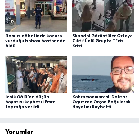
Domuz nöbetinde kazara
Skandal Görüntüler Ortaya
vurduğu babası hastanede
Çıktı! Ünlü Grupta T*ciz
öldü
Krizi
İznik Gölü'ne düşüp
Kahramanmaraşlı Doktor
hayatını kaybetti Emre,
Oğuzcan Orçan Boğularak
toprağa verildi
Hayatını Kaybetti
Yorumlar