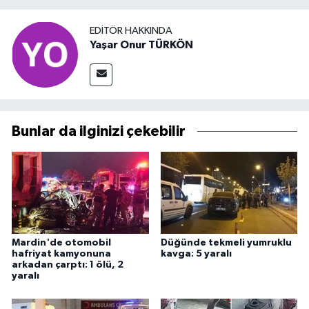
EDITÖR HAKKINDA
Yaşar Onur TÜRKÖN
Bunlar da ilginizi çekebilir
Mardin'de otomobil
Düğünde tekmeli yumruklu
hafriyat kamyonuna
kavga: 5 yaralı
arkadan çarptı: 1 ölü, 2
yaralı