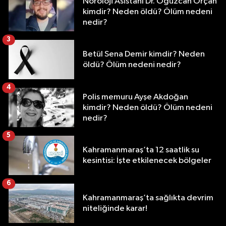
Nöroloji Asistanı Dr. Oğuzcan Orçan
kimdir? Neden öldü? Ölüm nedeni
nedir?
3
Betül Sena Demir kimdir? Neden
öldü? Ölüm nedeni nedir?
4
Polis memuru Ayşe Akdoğan
kimdir? Neden öldü? Ölüm nedeni
nedir?
5
Kahramanmaraş’ta 12 saatlik su
kesintisi: İşte etkilenecek bölgeler
6
Kahramanmaraş’ta sağlıkta devrim
niteliğinde karar!