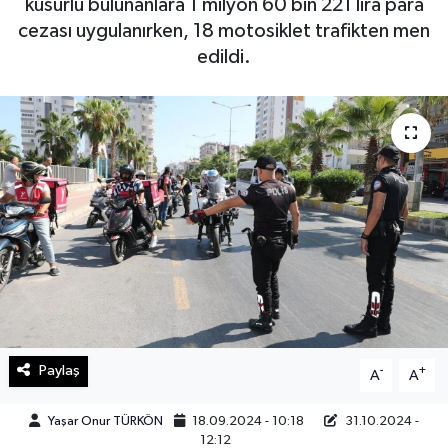
kusurlu bulunanlara 1 milyon 60 bin 221 lira para
cezası uygulanırken, 18 motosiklet trafikten men
Haberde İnsan
edildi.
Kültür Sanat
Magazin
Manşet Altı
Manşetler
Resmi İlan
Sağlık
Paylaş
-
+
A
A
Spor
Yaşar Onur TÜRKÖN
18.09.2024 - 10:18
31.10.2024 -
12:12
SürManşet