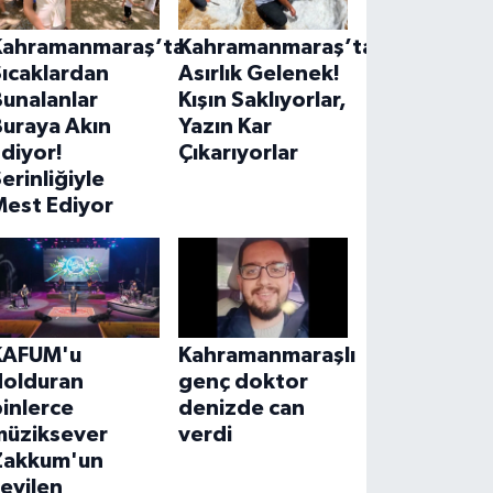
Kahramanmaraş’ta
Kahramanmaraş’ta
ıcaklardan
Asırlık Gelenek!
unalanlar
Kışın Saklıyorlar,
Buraya Akın
Yazın Kar
diyor!
Çıkarıyorlar
erinliğiyle
Mest Ediyor
KAFUM'u
Kahramanmaraşlı
dolduran
genç doktor
inlerce
denizde can
müziksever
verdi
Zakkum'un
evilen