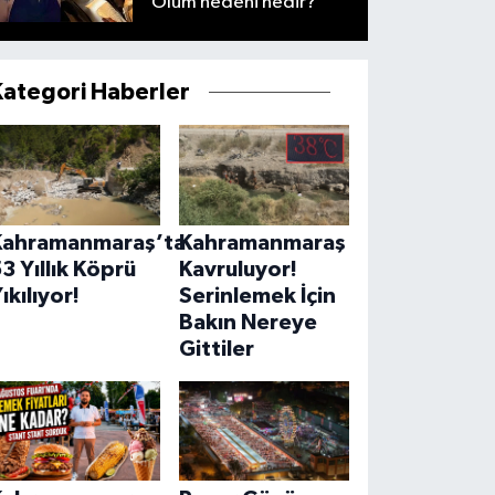
Ölüm nedeni nedir?
Kategori Haberler
Kahramanmaraş’ta
Kahramanmaraş
3 Yıllık Köprü
Kavruluyor!
ıkılıyor!
Serinlemek İçin
Bakın Nereye
Gittiler