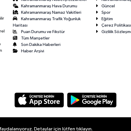
Kahramanmaraş Hava Durumu
Güncel
Kahramanmaraş Namaz Vakitleri
Spor
lir
Kahramanmaraş Trafik Yoğunluk
Eğitim
Haritası
Çerez Politikası
rel
Puan Durumu ve Fikstür
Gizlilik Sözleşm
e
Tüm Manşetler
e
Son Dakika Haberleri
n
Haber Arşivi
aydalanıyoruz. Detaylar için lütfen tıklayın.