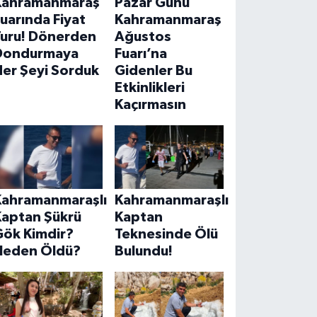
Kahramanmaraş
Pazar Günü
uarında Fiyat
Kahramanmaraş
Turu! Dönerden
Ağustos
Dondurmaya
Fuarı’na
Her Şeyi Sorduk
Gidenler Bu
Etkinlikleri
Kaçırmasın
Kahramanmaraşlı
Kahramanmaraşlı
Kaptan Şükrü
Kaptan
Gök Kimdir?
Teknesinde Ölü
Neden Öldü?
Bulundu!