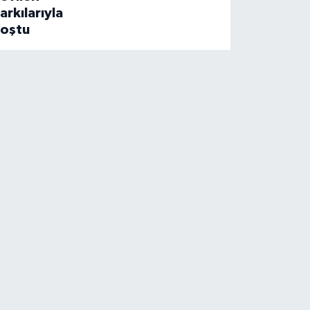
arkılarıyla
coştu