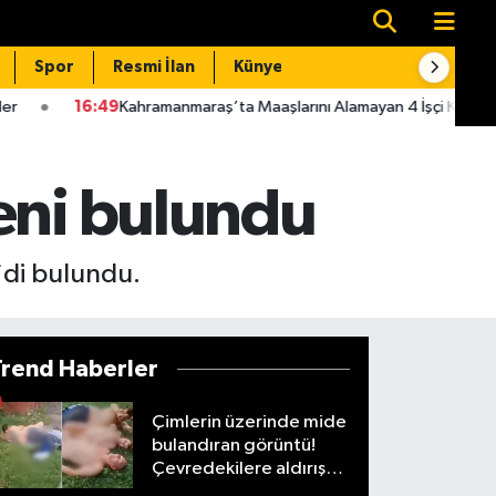
Spor
Resmi İlan
Künye
İletişim
:49
Kahramanmaraş’ta Maaşlarını Alamayan 4 İşçi Kule Vince Çıktı!
eni bulundu
*di bulundu.
Trend Haberler
Çimlerin üzerinde mide
bulandıran görüntü!
Çevredekilere aldırış
etmediler