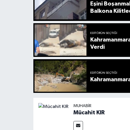
Eşini Boşanma
Balkona Kilitle
EDITÖRÜN SEÇTIĞI
Kahramanmaraş
Verdi
EDITÖRÜN SEÇTIĞI
Kahramanmaraş’
MUHABIR
Mücahit KIR