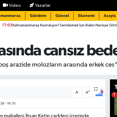
Video
Yazarlar
amanmaraş
Gündem
Güncel
Ekonomi
Asayiş
manmaraş Kavruluyor! Serinlemek İçin Bakın Nereye Gittiler
16
rasında cansız bed
 boş arazide molozların arasında erkek ces
-
+
A
A
1
26 - 16:35
en mahallesi İhsan Ketin caddesi üzerinde