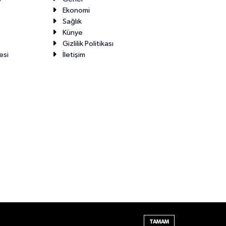
Ekonomi
Sağlık
Künye
Gizlilik Politikası
esi
İletişim
Haber Yazılımı:
TE Bilişim
TAMAM