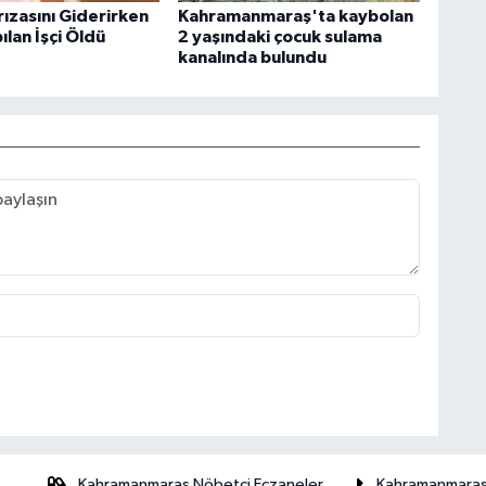
rızasını Giderirken
Kahramanmaraş'ta kaybolan
lan İşçi Öldü
2 yaşındaki çocuk sulama
kanalında bulundu
Kahramanmaraş Nöbetçi Eczaneler
Kahramanmara