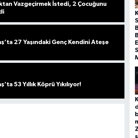
ktan Vazgeçirmek İstedi, 2 Çocuğunu
di
S
B
’ta 27 Yaşındaki Genç Kendini Ateşe
E
S
ta 53 Yıllık Köprü Yıkılıyor!
b
s