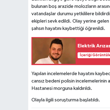
bulunan boş arazide molozların arasın
Haberde İnsan
vatandaşlar durumu yetkililere bildirdi
ekipleri sevk edildi. Olay yerine gelen
Kültür Sanat
şahsın hayatını kaybettiği öğrenildi.
Magazin
Elektrik Arıza
Manşet Altı
İçeriği Görüntül
Manşetler
Resmi İlan
Yapılan incelemelerde hayatını kaybede
cansız bedeni polisin incelemelerinin
Sağlık
Hastanesi morguna kaldırıldı.
Spor
Olayla ilgili soruşturma başlatıldı.
SürManşet