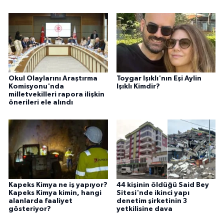
Okul Olaylarını Araştırma
Toygar Işıklı'nın Eşi Aylin
Komisyonu'nda
Işıklı Kimdir?
milletvekilleri rapora ilişkin
önerileri ele alındı
Kapeks Kimya ne iş yapıyor?
44 kişinin öldüğü Said Bey
Kapeks Kimya kimin, hangi
Sitesi'nde ikinci yapı
alanlarda faaliyet
denetim şirketinin 3
gösteriyor?
yetkilisine dava