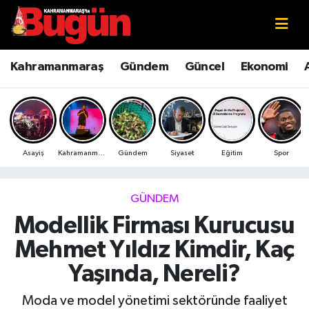
Kahramanmaraş
Kahramanmaraş Nöbetçi Eczaneler
Kahramanmaraş
Gündem
Güncel
Ekonomi
Kahramanmaraş Sokak Röportajları
Kahramanmaraş Hava Durumu
Bilim ve Teknoloji
Kahramanmaraş Namaz Vakitleri
Asayiş
Kahramanmaraş
Gündem
Siyaset
Eğitim
Spor
Çevre
Kahramanmaraş Trafik Yoğunluk Haritası
Eğitim
Süper Lig Puan Durumu ve Fikstür
GÜNDEM
Modellik Firması Kurucusu
Ekonomi
Tüm Manşetler
Mehmet Yıldız Kimdir, Kaç
Genel
Son Dakika Haberleri
Yaşında, Nereli?
Güncel
Haber Arşivi
Moda ve model yönetimi sektöründe faaliyet