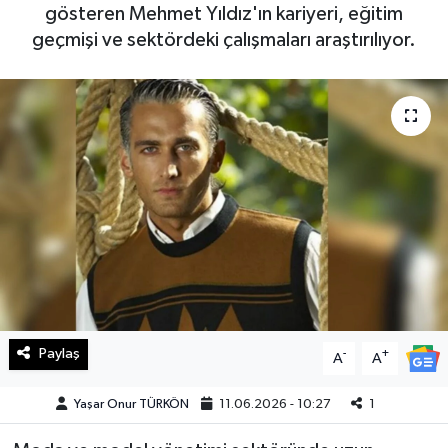
gösteren Mehmet Yıldız'ın kariyeri, eğitim
Haberde İnsan
geçmişi ve sektördeki çalışmaları araştırılıyor.
Kültür Sanat
Magazin
Manşet Altı
Manşetler
Resmi İlan
Sağlık
Paylaş
-
+
A
A
Spor
Yaşar Onur TÜRKÖN
11.06.2026 - 10:27
1
SürManşet