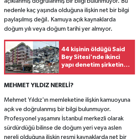
açıklanmış doğrulanmış bir bilgi bulunmuyor. Bu
nedenle kaç yaşında olduğuna ilişkin net bir bilgi
paylaşılmış değil. Kamuya açık kaynaklarda
doğum yılı veya doğum tarihi yer almıyor.
44 kişinin öldüğü Said
Bey Sitesi'nde ikinci
yapı denetim şirketinin
3 yetkilisine dava
MEHMET YILDIZ NERELİ?
Mehmet Yıldız'ın memleketine ilişkin kamuoyuna
açık ve doğrulanmış bir bilgi bulunmuyor.
Profesyonel yaşamını İstanbul merkezli olarak
sürdürdüğü bilinse de doğum yeri veya aslen
nereli olduğuna ilişkin resmi kaynaklarda net bir