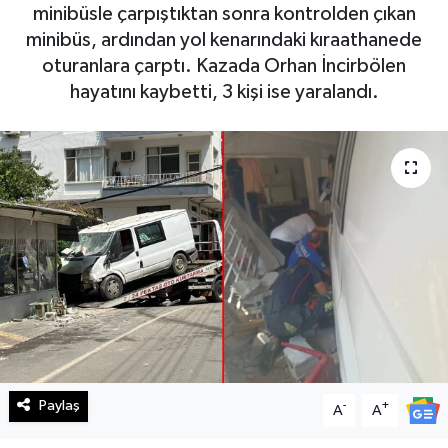
minibüsle çarpıştıktan sonra kontrolden çıkan
Haberde İnsan
minibüs, ardından yol kenarındaki kıraathanede
oturanlara çarptı. Kazada Orhan İncirbölen
Kültür Sanat
hayatını kaybetti, 3 kişi ise yaralandı.
Magazin
Manşet Altı
Manşetler
Resmi İlan
Sağlık
Spor
Paylaş
-
+
A
A
SürManşet