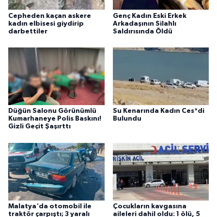
Cepheden kaçan askere
Genç Kadın Eski Erkek
kadın elbisesi giydirip
Arkadaşının Silahlı
darbettiler
Saldırısında Öldü
Düğün Salonu Görünümlü
Su Kenarında Kadın Ces*di
Kumarhaneye Polis Baskını!
Bulundu
Gizli Geçit Şaşırttı
Malatya'da otomobil ile
Çocukların kavgasına
traktör çarpıştı; 3 yaralı
aileleri dahil oldu: 1 ölü, 5