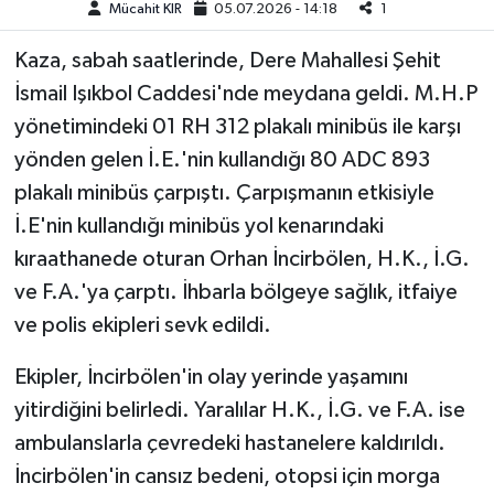
Mücahit KIR
05.07.2026 - 14:18
1
Teknoloji
Kaza, sabah saatlerinde, Dere Mahallesi Şehit
İsmail Işıkbol Caddesi'nde meydana geldi. M.H.P
Yaşam
yönetimindeki 01 RH 312 plakalı minibüs ile karşı
yönden gelen İ.E.'nin kullandığı 80 ADC 893
KAHRAMANMARAŞ
plakalı minibüs çarpıştı. Çarpışmanın etkisiyle
İ.E'nin kullandığı minibüs yol kenarındaki
kıraathanede oturan Orhan İncirbölen, H.K., İ.G.
ve F.A.'ya çarptı. İhbarla bölgeye sağlık, itfaiye
ve polis ekipleri sevk edildi.
Ekipler, İncirbölen'in olay yerinde yaşamını
yitirdiğini belirledi. Yaralılar H.K., İ.G. ve F.A. ise
ambulanslarla çevredeki hastanelere kaldırıldı.
İncirbölen'in cansız bedeni, otopsi için morga