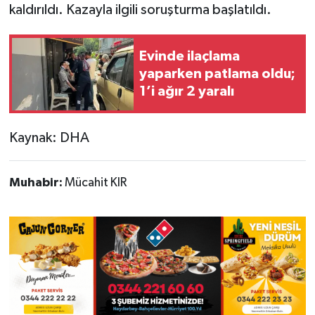
kaldırıldı. Kazayla ilgili soruşturma başlatıldı.
Evinde ilaçlama
yaparken patlama oldu;
1’i ağır 2 yaralı
Kaynak: DHA
Muhabir:
Mücahit KIR