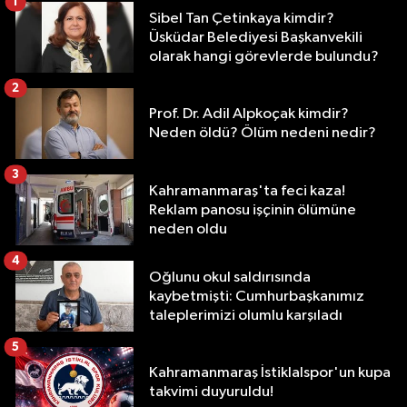
1
Sibel Tan Çetinkaya kimdir?
Üsküdar Belediyesi Başkanvekili
olarak hangi görevlerde bulundu?
2
Prof. Dr. Adil Alpkoçak kimdir?
Neden öldü? Ölüm nedeni nedir?
3
Kahramanmaraş'ta feci kaza!
Reklam panosu işçinin ölümüne
neden oldu
4
Oğlunu okul saldırısında
kaybetmişti: Cumhurbaşkanımız
taleplerimizi olumlu karşıladı
5
Kahramanmaraş İstiklalspor'un kupa
takvimi duyuruldu!