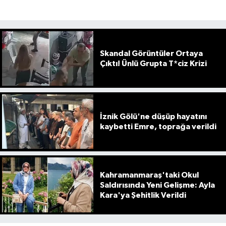
Skandal Görüntüler Ortaya
Çıktı! Ünlü Grupta T*ciz Krizi
İznik Gölü'ne düşüp hayatını
kaybetti Emre, toprağa verildi
Kahramanmaraş'taki Okul
Saldırısında Yeni Gelişme: Ayla
Kara'ya Şehitlik Verildi