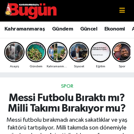
Kahramanmaraş
Kahramanmaraş Nöbetçi Eczaneler
Kahramanmaraş
Gündem
Güncel
Ekonomi
Kahramanmaraş Sokak Röportajları
Kahramanmaraş Hava Durumu
Bilim ve Teknoloji
Kahramanmaraş Namaz Vakitleri
Asayiş
Gündem
Kahramanmaraş
Siyaset
Eğitim
Spor
Çevre
Kahramanmaraş Trafik Yoğunluk Haritası
Eğitim
Süper Lig Puan Durumu ve Fikstür
SPOR
Messi Futbolu Bıraktı mı?
Ekonomi
Tüm Manşetler
Milli Takımı Bırakıyor mu?
Genel
Son Dakika Haberleri
Messi futbolu bırakmadı ancak sakatlıklar ve yaş
faktörü tartışılıyor. Milli takımda son dönemiyle
Güncel
Haber Arşivi