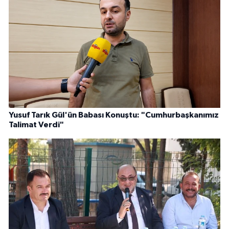
Yusuf Tarık Gül'ün Babası Konuştu: "Cumhurbaşkanımız
Talimat Verdi"