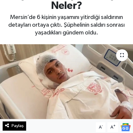
Neler?
Haberde İnsan
Mersin’de 6 kişinin yaşamını yitirdiği saldırının
detayları ortaya çıktı. Şüphelinin saldırı sonrası
Kültür Sanat
yaşadıkları gündem oldu.
Magazin
Manşet Altı
Manşetler
Resmi İlan
Sağlık
Spor
Paylaş
-
+
A
A
SürManşet