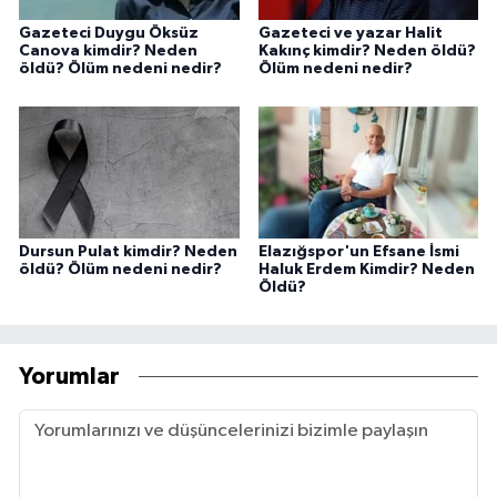
Gazeteci Duygu Öksüz
Gazeteci ve yazar Halit
Canova kimdir? Neden
Kakınç kimdir? Neden öldü?
öldü? Ölüm nedeni nedir?
Ölüm nedeni nedir?
Dursun Pulat kimdir? Neden
Elazığspor'un Efsane İsmi
öldü? Ölüm nedeni nedir?
Haluk Erdem Kimdir? Neden
Öldü?
Yorumlar