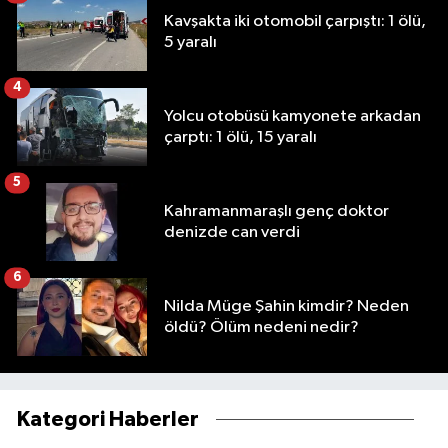
Kavşakta iki otomobil çarpıştı: 1 ölü,
5 yaralı
4
Yolcu otobüsü kamyonete arkadan
çarptı: 1 ölü, 15 yaralı
5
Kahramanmaraşlı genç doktor
denizde can verdi
6
Nilda Müge Şahin kimdir? Neden
öldü? Ölüm nedeni nedir?
Kategori Haberler