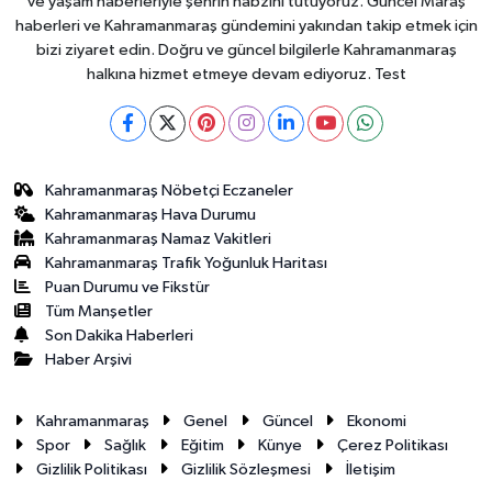
ve yaşam haberleriyle şehrin nabzını tutuyoruz. Güncel Maraş
haberleri ve Kahramanmaraş gündemini yakından takip etmek için
bizi ziyaret edin. Doğru ve güncel bilgilerle Kahramanmaraş
halkına hizmet etmeye devam ediyoruz. Test
Kahramanmaraş Nöbetçi Eczaneler
Kahramanmaraş Hava Durumu
Kahramanmaraş Namaz Vakitleri
Kahramanmaraş Trafik Yoğunluk Haritası
Puan Durumu ve Fikstür
Tüm Manşetler
Son Dakika Haberleri
Haber Arşivi
Kahramanmaraş
Genel
Güncel
Ekonomi
Spor
Sağlık
Eğitim
Künye
Çerez Politikası
Gizlilik Politikası
Gizlilik Sözleşmesi
İletişim