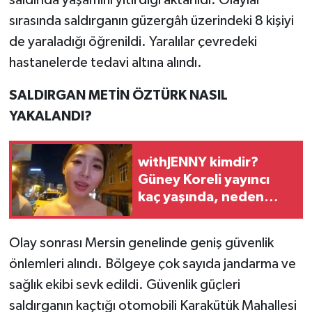
saldırıda yaşamını yitirdiği aktarıldı. Olaylar
sırasında saldırganın güzergâh üzerindeki 8 kişiyi
de yaraladığı öğrenildi. Yaralılar çevredeki
hastanelerde tedavi altına alındı.
SALDIRGAN METİN ÖZTÜRK NASIL
YAKALANDI?
withJENNY kimdir?
Güney Koreli yayıncı
kaç yaşında, neden
gündem oldu?
Olay sonrası Mersin genelinde geniş güvenlik
önlemleri alındı. Bölgeye çok sayıda jandarma ve
sağlık ekibi sevk edildi. Güvenlik güçleri
saldırganın kaçtığı otomobili Karakütük Mahallesi